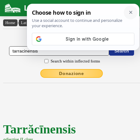
Latin Dictionary
Home
›
Latin-English
›
Tarrăcīnensis
Latin to English Dictionary
Search within inflected forms
Donazione
Tarrăcīnensis
adjective II class