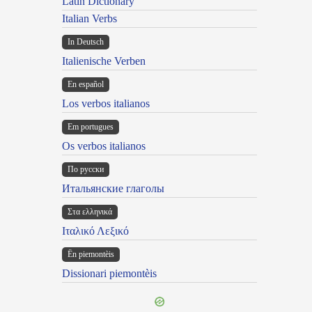
Latin Dictionary
Italian Verbs
In Deutsch
Italienische Verben
En español
Los verbos italianos
Em portugues
Os verbos italianos
По русски
Итальянские глаголы
Στα ελληνικά
Ιταλικό Λεξικό
Ën piemontèis
Dissionari piemontèis