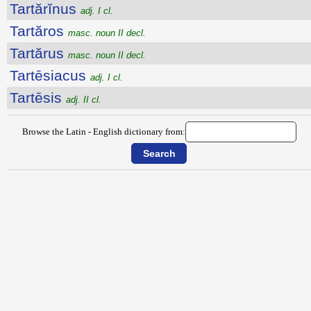
Tartărĭnus
adj. I cl.
Tartăros
masc. noun II decl.
Tartărus
masc. noun II decl.
Tartēsiacus
adj. I cl.
Tartēsis
adj. II cl.
Browse the Latin - English dictionary from: