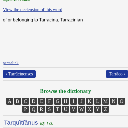
View the declension of this word
of or belonging to Tarracina, Tarracinian
permalink
‹ Tarrăcīnenses
Tarrăco ›
Browse the dictionary
A
B
C
D
E
F
G
H
I
J
K
L
M
N
O
P
Q
R
S
T
U
V
W
X
Y
Z
Tarquĭtĭānus
adj. I cl.