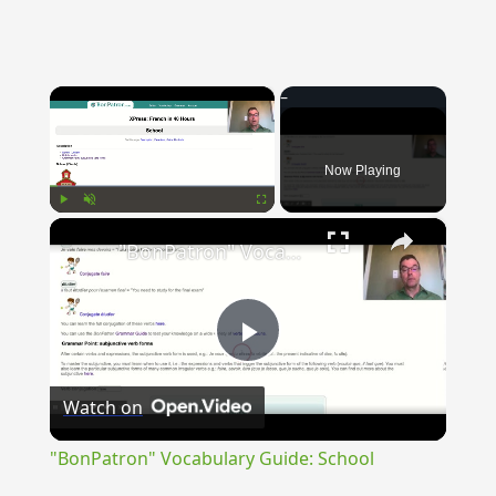
×
Now Playing
×
Play
Unmute
Fullscreen
"BonPatron" Vocabulary Guide: School
Play
Watch on
Video
"BonPatron" Vocabulary Guide: School