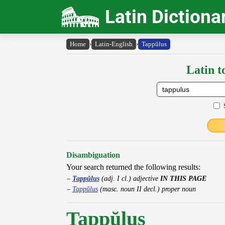
Latin Dictiona
Home
›
Latin-English
›
Tappŭlus
Latin t
Disambiguation
Your search returned the following results:
Tappŭlus
(adj. I cl.) adjective
IN THIS PAGE
Tappŭlus
(masc. noun II decl.) proper noun
Tappŭlus