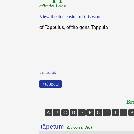
adjective I class
View the declension of this word
of Tappulus, of the gens Tappula
permalink
‹ tăppete
Bro
A
B
C
D
E
F
G
H
I
J
K
tăpetum
nt. noun II decl.