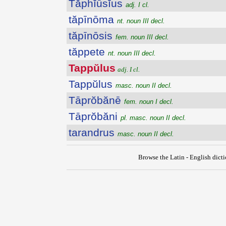
Tăphĭūsĭus
adj. I cl.
tăpīnōma
nt. noun III decl.
tăpīnōsis
fem. noun III decl.
tăppete
nt. noun III decl.
Tappŭlus
adj. I cl.
Tappŭlus
masc. noun II decl.
Tāprŏbănē
fem. noun I decl.
Tāprŏbăni
pl. masc. noun II decl.
tarandrus
masc. noun II decl.
Browse the Latin - English dict