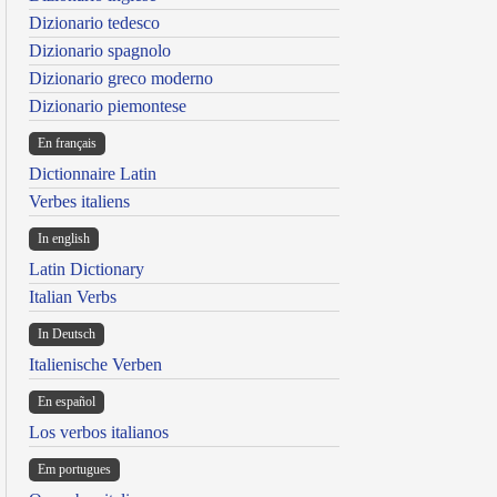
Dizionario tedesco
Dizionario spagnolo
Dizionario greco moderno
Dizionario piemontese
En français
Dictionnaire Latin
Verbes italiens
In english
Latin Dictionary
Italian Verbs
In Deutsch
Italienische Verben
En español
Los verbos italianos
Em portugues