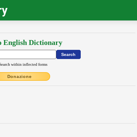
ry
o English Dictionary
Search within inflected forms
Donazione