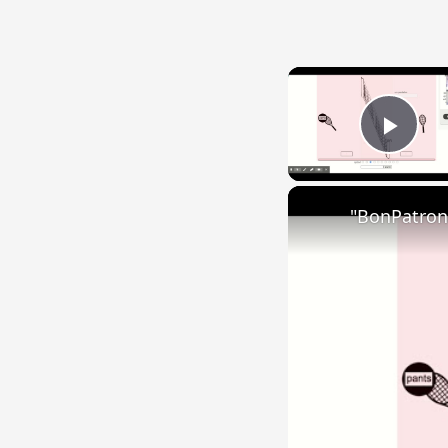
Play
"BonPatron"