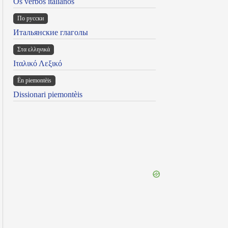
Os verbos italianos
По русски
Итальянские глаголы
Στα ελληνικά
Ιταλικό Λεξικό
Ën piemontèis
Dissionari piemontèis