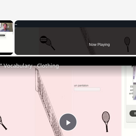
×
 Video
Now Playing
 Vocabulary - Clothing
Play