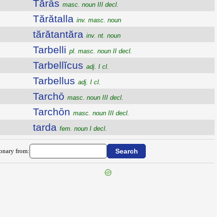
Tărās
masc. noun III decl.
Tărătalla
inv. masc. noun
tărătantăra
inv. nt. noun
Tarbelli
pl. masc. noun II decl.
Tarbellĭcus
adj. I cl.
Tarbellus
adj. I cl.
Tarchō
masc. noun III decl.
Tarchōn
masc. noun III decl.
tarda
fem. noun I decl.
ionary from: