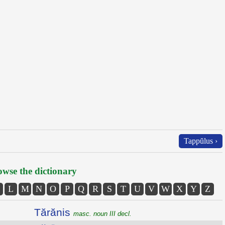
Tappŭlus ›
wse the dictionary
L
M
N
O
P
Q
R
S
T
U
V
W
X
Y
Z
Tărănis
masc. noun III decl.