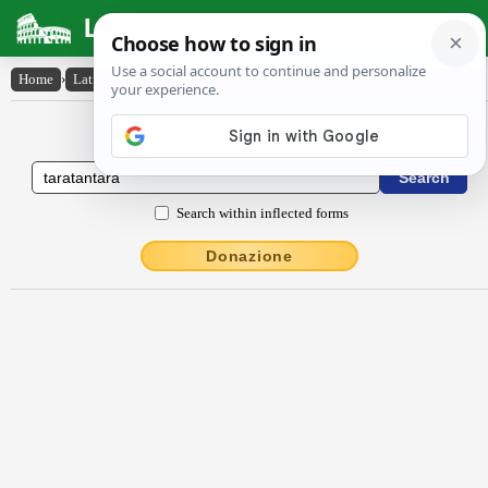
Latin Dictionary
Home
›
Latin-English
›
tărătantăra
Latin to English Dictionary
Search within inflected forms
Donazione