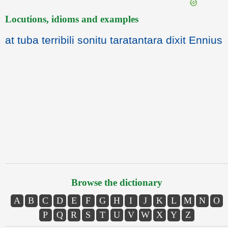
Locutions, idioms and examples
at tuba terribili sonitu taratantara dixit Ennius
Browse the dictionary
A
B
C
D
E
F
G
H
I
J
K
L
M
N
O
P
Q
R
S
T
U
V
W
X
Y
Z