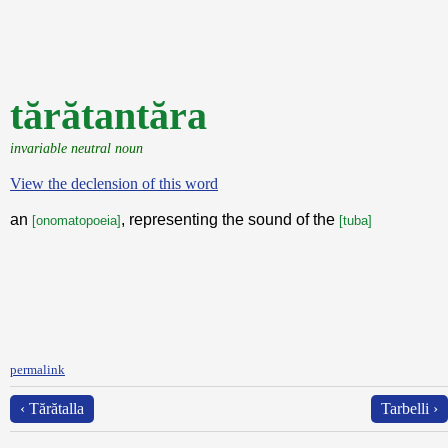
tărătantăra
invariable neutral noun
View the declension of this word
an
, representing the sound of the
[onomatopoeia]
[tuba]
permalink
‹ Tărătalla
Tarbelli ›