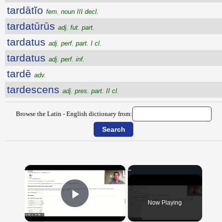
tardātĭo
fem. noun III decl.
tardatūrūs
adj. fut. part.
tardatus
adj. perf. part. I cl.
tardatus
adj. perf. inf.
tardē
adv.
tardescens
adj. pres. part. II cl.
Browse the Latin - English dictionary from:
×
Now Playing
Play Video