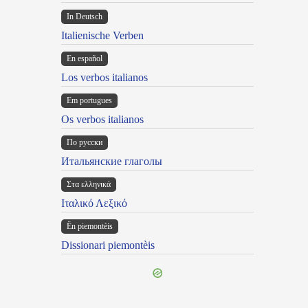
In Deutsch
Italienische Verben
En español
Los verbos italianos
Em portugues
Os verbos italianos
По русски
Итальянские глаголы
Στα ελληνικά
Ιταλικό Λεξικό
Ën piemontèis
Dissionari piemontèis