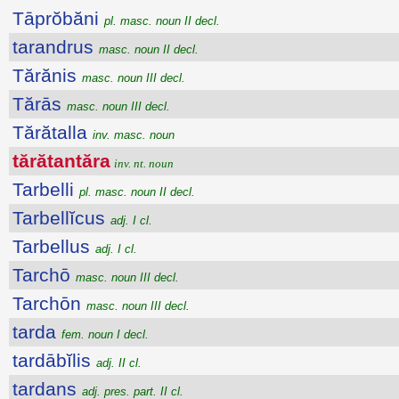
Tāprŏbăni
pl. masc. noun II decl.
tarandrus
masc. noun II decl.
Tărănis
masc. noun III decl.
Tărās
masc. noun III decl.
Tărătalla
inv. masc. noun
tărătantăra
inv. nt. noun
Tarbelli
pl. masc. noun II decl.
Tarbellĭcus
adj. I cl.
Tarbellus
adj. I cl.
Tarchō
masc. noun III decl.
Tarchōn
masc. noun III decl.
tarda
fem. noun I decl.
tardābĭlis
adj. II cl.
tardans
adj. pres. part. II cl.