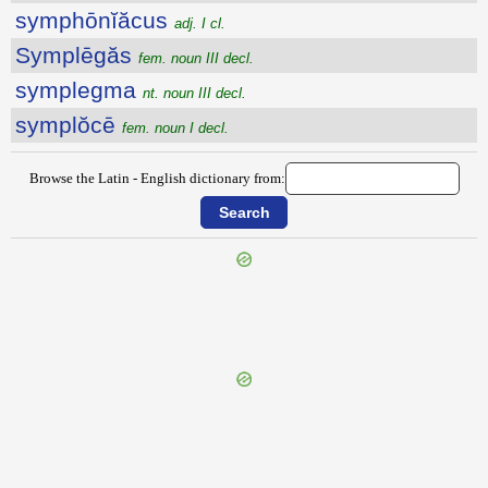
symphōnĭăcus
adj. I cl.
Symplēgăs
fem. noun III decl.
symplegma
nt. noun III decl.
symplŏcē
fem. noun I decl.
Browse the Latin - English dictionary from:
{{ID:SYMMACHIANUS100}}
---CACHE---