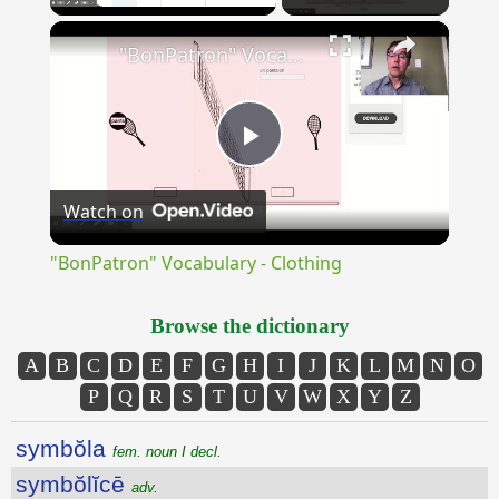
×
Unmute
"BonPatron" Vocabulary - Clothing
Play
Watch on
Video
"BonPatron" Vocabulary - Clothing
Browse the dictionary
A
B
C
D
E
F
G
H
I
J
K
L
M
N
O
P
Q
R
S
T
U
V
W
X
Y
Z
symbŏla
fem. noun I decl.
symbŏlĭcē
adv.