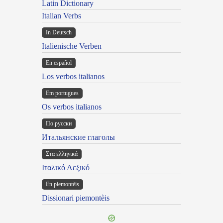
Latin Dictionary
Italian Verbs
In Deutsch
Italienische Verben
En español
Los verbos italianos
Em portugues
Os verbos italianos
По русски
Итальянские глаголы
Στα ελληνικά
Ιταλικό Λεξικό
Ën piemontèis
Dissionari piemontèis