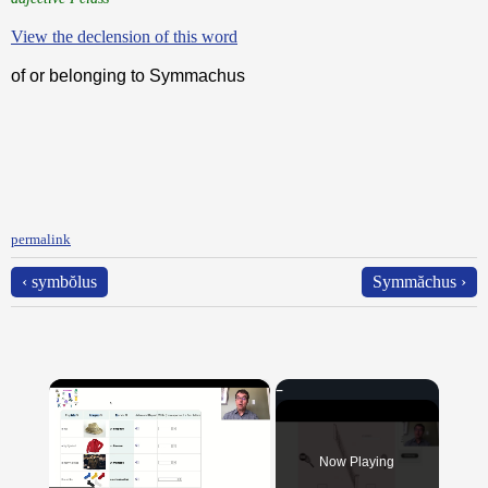
View the declension of this word
of or belonging to Symmachus
permalink
‹ symbŏlus
Symmăchus ›
×
Now Playing