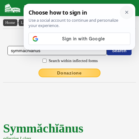
Latin Dictionary
Home
›
Latin-English
›
Symmăchĭānus
Latin to English Dictionary
Search within inflected forms
Donazione
Symmăchĭānus
adjective I class