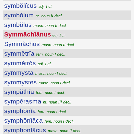
symbŏlĭcus
adj. I cl.
symbŏlum
nt. noun II decl.
symbŏlus
masc. noun II decl.
Symmăchĭānus
adj. I cl.
Symmăchus
masc. noun II decl.
symmĕtrĭa
fem. noun I decl.
symmĕtrŏs
adj. I cl.
symmysta
masc. noun I decl.
symmystes
masc. noun I decl.
sympăthīa
fem. noun I decl.
sympĕrasma
nt. noun III decl.
symphōnĭa
fem. noun I decl.
symphōnĭăca
fem. noun I decl.
symphōnĭăcus
masc. noun II decl.