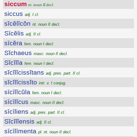
siccum
nt. noun II decl.
siccus
adj. I cl.
sĭcĕlĭcŏn
nt. noun II decl.
Sīcĕlis
adj. II cl.
sīcĕra
fem. noun I decl.
Sĭchaeus
masc. noun II decl.
Sĭcĭlĭa
fem. noun I decl.
sĭcĭlĭcissĭtans
adj. pres. part. II cl.
sĭcĭlĭcissĭto
intr. v. I conjug.
sīcīlĭcŭla
fem. noun I decl.
sīcīlĭcus
masc. noun II decl.
sīcīliens
adj. pres. part. II cl.
Sĭcĭlĭensis
adj. II cl.
sīcīlīmenta
pl. nt. noun II decl.