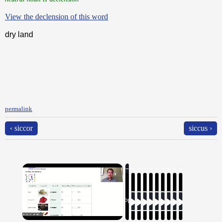
View the declension of this word
dry land
permalink
‹ siccor
siccus ›
×
Now Playing