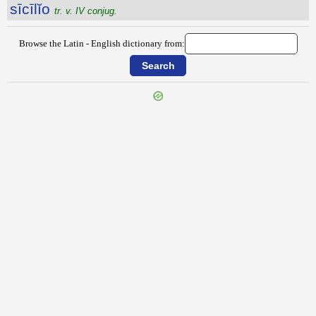
sīcīlĭo
tr. v. IV conjug.
Browse the Latin - English dictionary from:
{{ID:SICCUM100}}
---CACHE---