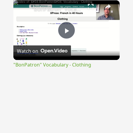
×
Unmute
"BonPatron" Vocabulary - Clothing
Play
Watch on
Video
"BonPatron" Vocabulary - Clothing