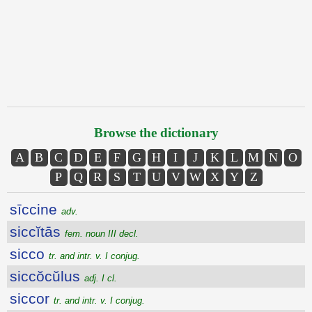
Browse the dictionary
A
B
C
D
E
F
G
H
I
J
K
L
M
N
O
P
Q
R
S
T
U
V
W
X
Y
Z
sīccine
adv.
siccĭtās
fem. noun III decl.
sicco
tr. and intr. v. I conjug.
siccŏcŭlus
adj. I cl.
siccor
tr. and intr. v. I conjug.