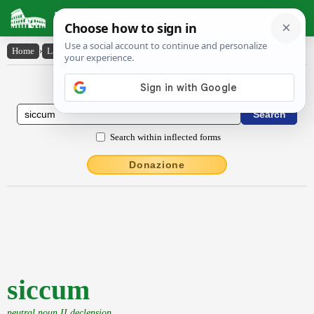
Latin Dictionary
Home
›
Latin-English
›
siccum
Latin to English Dictionary
Search within inflected forms
Donazione
siccum
neutral noun II declension