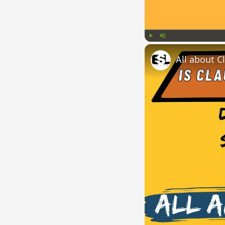
Play
Unmute
All about C