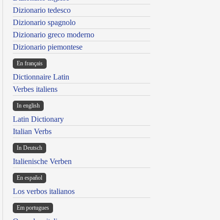
Dizionario tedesco
Dizionario spagnolo
Dizionario greco moderno
Dizionario piemontese
En français
Dictionnaire Latin
Verbes italiens
In english
Latin Dictionary
Italian Verbs
In Deutsch
Italienische Verben
En español
Los verbos italianos
Em portugues