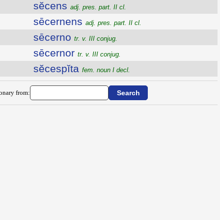
sĕcens
adj. pres. part. II cl.
sēcernens
adj. pres. part. II cl.
sēcerno
tr. v. III conjug.
sēcernor
tr. v. III conjug.
sĕcespĭta
fem. noun I decl.
ionary from: