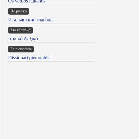
Os verbos italianos
По русски
Итальянские глаголы
Στα ελληνικά
Ιταλικό Λεξικό
Ën piemontèis
Dissionari piemontèis