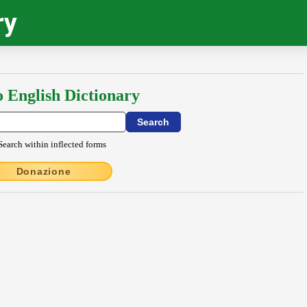
ry
o English Dictionary
Search within inflected forms
Donazione