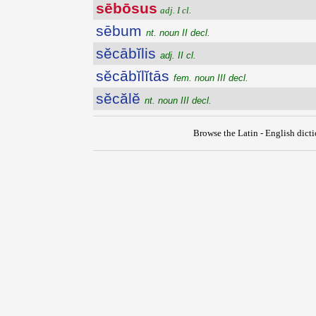
sēbōsus
adj. I cl.
sēbum
nt. noun II decl.
sĕcābĭlis
adj. II cl.
sĕcābĭlĭtās
fem. noun III decl.
sĕcălĕ
nt. noun III decl.
Browse the Latin - English dict