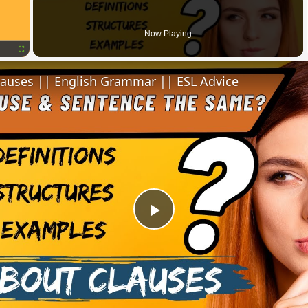
Now Playing
Fullscreen
lauses || English Grammar || ESL Advice
Play
Video