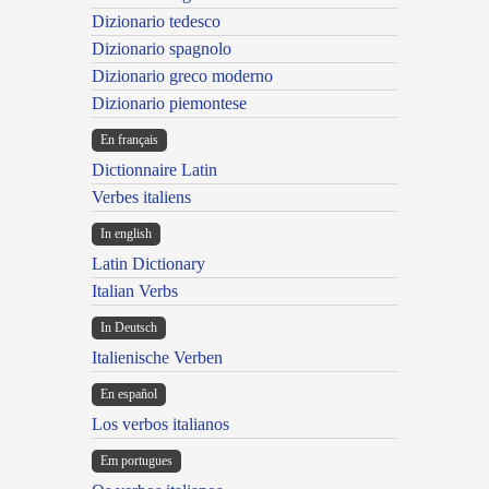
Dizionario tedesco
Dizionario spagnolo
Dizionario greco moderno
Dizionario piemontese
En français
Dictionnaire Latin
Verbes italiens
In english
Latin Dictionary
Italian Verbs
In Deutsch
Italienische Verben
En español
Los verbos italianos
Em portugues