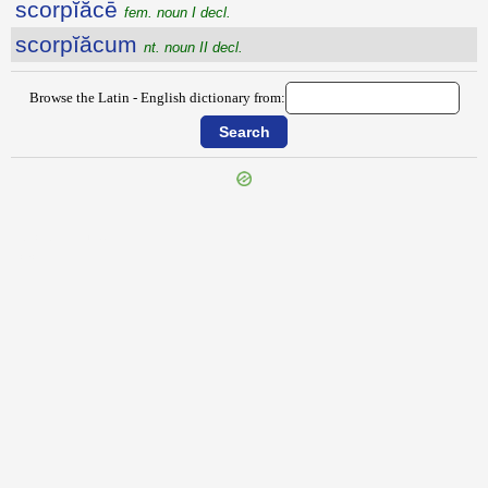
scorpĭăcē
fem. noun I decl.
scorpĭăcum
nt. noun II decl.
Browse the Latin - English dictionary from:
{{ID:SCOPULOSUS100}}
---CACHE---