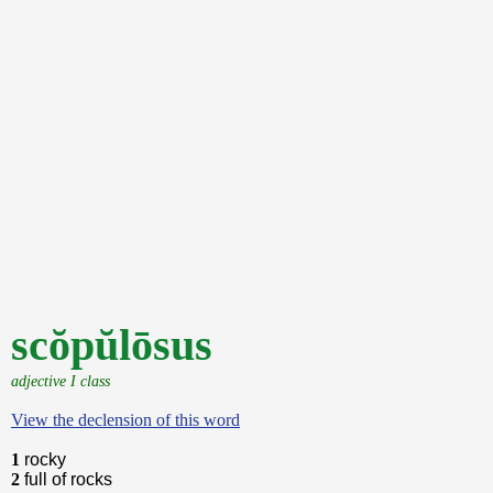
scŏpŭlōsus
adjective I class
View the declension of this word
1
rocky
2
full of rocks