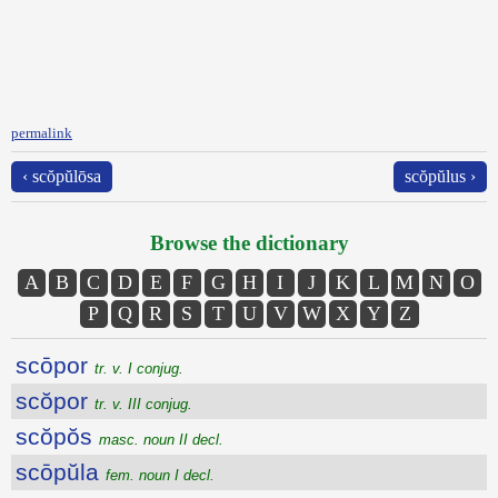
permalink
‹ scŏpŭlōsa
scŏpŭlus ›
Browse the dictionary
A
B
C
D
E
F
G
H
I
J
K
L
M
N
O
P
Q
R
S
T
U
V
W
X
Y
Z
scōpor
tr. v. I conjug.
scŏpor
tr. v. III conjug.
scŏpŏs
masc. noun II decl.
scōpŭla
fem. noun I decl.