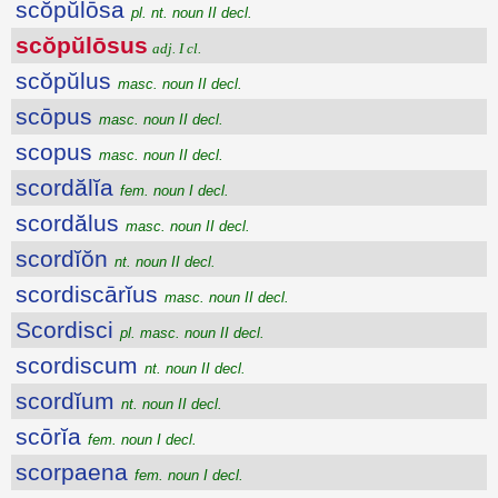
scŏpŭlōsa
pl. nt. noun II decl.
scŏpŭlōsus
adj. I cl.
scŏpŭlus
masc. noun II decl.
scōpus
masc. noun II decl.
scopus
masc. noun II decl.
scordălĭa
fem. noun I decl.
scordălus
masc. noun II decl.
scordĭŏn
nt. noun II decl.
scordiscārĭus
masc. noun II decl.
Scordisci
pl. masc. noun II decl.
scordiscum
nt. noun II decl.
scordĭum
nt. noun II decl.
scōrĭa
fem. noun I decl.
scorpaena
fem. noun I decl.