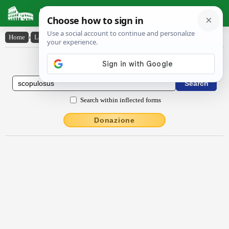
Latin Dictionary
Home
›
Latin-English
›
scŏpŭlōsus
Latin to English Dictionary
Search within inflected forms
Donazione