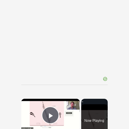
×
Now Playing
Play Video