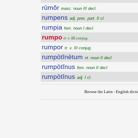
rūmŏr
masc. noun III decl.
rumpens
adj. pres. part. II cl.
rumpia
fem. noun I decl.
rumpo
tr. v. III conjug.
rumpor
tr. v. III conjug.
rumpōtĭnētum
nt. noun II decl.
rumpōtĭnus
fem. noun II decl.
rumpōtĭnus
adj. I cl.
Browse the Latin - English dict