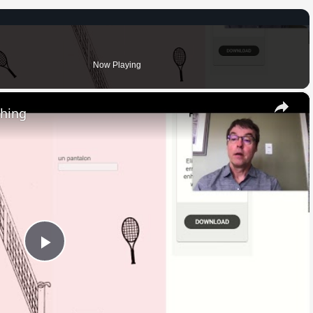
Now Playing
×
thing
Play
Video