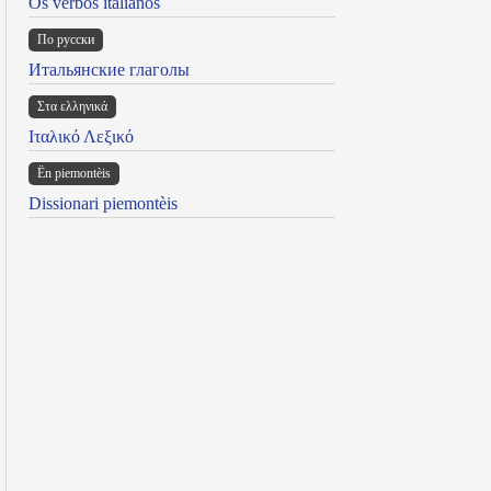
Os verbos italianos
По русски
Итальянские глаголы
Στα ελληνικά
Ιταλικό Λεξικό
Ën piemontèis
Dissionari piemontèis