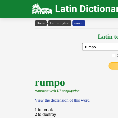
Latin Dictiona
Home
›
Latin-English
›
rumpo
Latin t
rumpo
transitive verb III conjugation
View the declension of this word
1
to break
2
to destroy