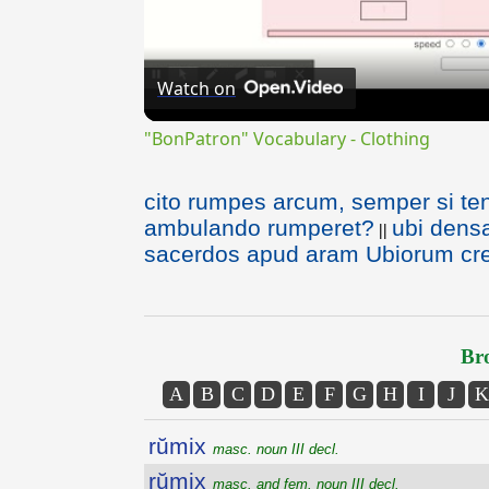
Watch on
"BonPatron" Vocabulary - Clothing
cito rumpes arcum, semper si t
ambulando rumperet?
ubi densa
||
sacerdos apud aram Ubiorum creat
Bro
A
B
C
D
E
F
G
H
I
J
K
rŭmix
masc. noun III decl.
rŭmix
masc. and fem. noun III decl.