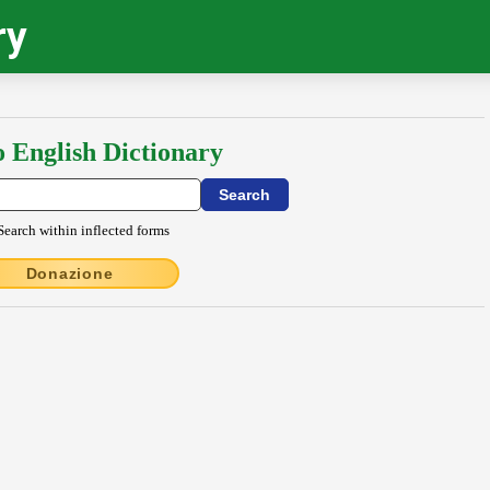
ry
o English Dictionary
Search within inflected forms
Donazione