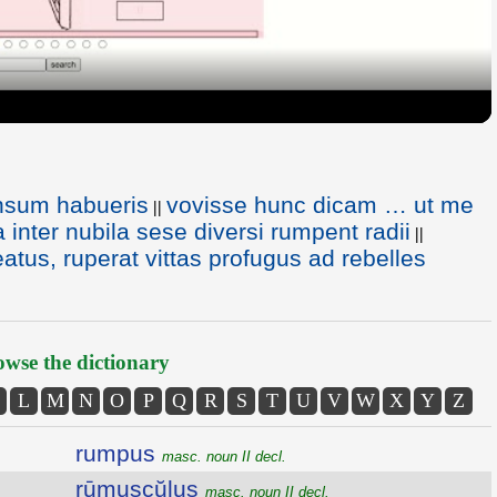
ensum habueris
vovisse hunc dicam … ut me
||
 inter nubila sese diversi rumpent radii
||
us, ruperat vittas profugus ad rebelles
wse the dictionary
L
M
N
O
P
Q
R
S
T
U
V
W
X
Y
Z
rumpus
masc. noun II decl.
rūmuscŭlus
masc. noun II decl.