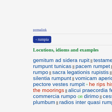
permalink
‹ rumpia
Locutions, idioms and examples
gemitum ad sidera rupit
testam
||
rumpunt tunicas
pacem rumpet
||
|
rumpo
sacra legationis rupistis
||
||
silentia rumpunt
vomicam aper
||
pectore vestes rumpit
he rips hi
=
the moorings
alicui praecordia 
||
commercia rumpo
dirimo
ces
or
||
plumbum
radios inter quasi rum
||