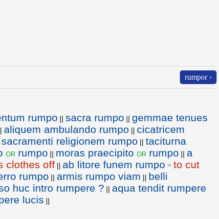
rumpor ›
entum rumpo
sacra rumpo
gemmae tenues
||
||
aliquem ambulando rumpo
cicatricem
|
||
sacramenti religionem rumpo
taciturna
||
io
rumpo
moras praecipito
rumpo
a
or
or
||
||
s clothes off
ab litore funem rumpo
to cut
||
=
ferro rumpo
armis rumpo viam
belli
||
||
so huc intro rumpere ?
aqua tendit rumpere
||
pere lucis
||