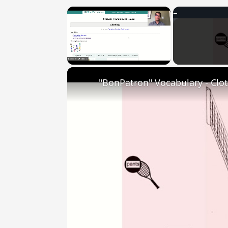
×
Unmute
"BonPatron" Vocabulary - Clo