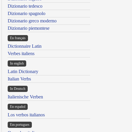
Dizionario tedesco
Dizionario spagnolo
Dizionario greco moderno
Dizionario piemontese
En français
Dictionnaire Latin
Verbes italiens
In english
Latin Dictionary
Italian Verbs
In Deutsch
Italienische Verben
En español
Los verbos italianos
Em portugues