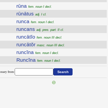
rūna
fem. noun I decl.
rūnātus
adj. I cl.
runca
fem. noun I decl.
runcans
adj. pres. part. II cl.
runcātĭo
fem. noun III decl.
runcātŏr
masc. noun III decl.
runcĭna
fem. noun I decl.
Runcĭna
fem. noun I decl.
ionary from: