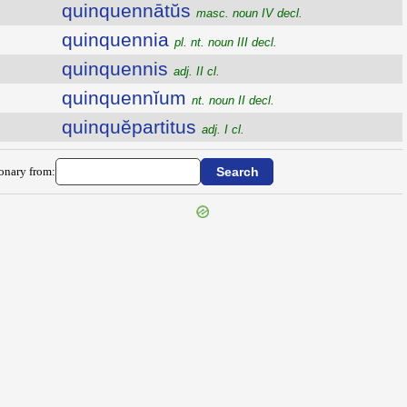
quinquennātŭs
masc. noun IV decl.
quinquennia
pl. nt. noun III decl.
quinquennis
adj. II cl.
quinquennĭum
nt. noun II decl.
quinquĕpartitus
adj. I cl.
ionary from: