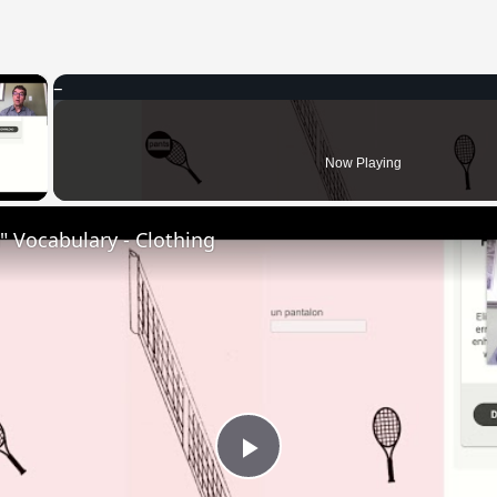
×
 Video
Now Playing
 Vocabulary - Clothing
Play