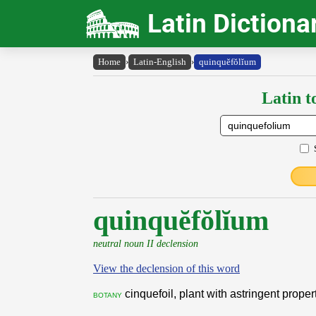
Latin Dictiona
Home
›
Latin-English
›
quinquĕfŏlĭum
Latin t
quinquĕfŏlĭum
neutral noun II declension
View the declension of this word
cinquefoil, plant with astringent proper
botany