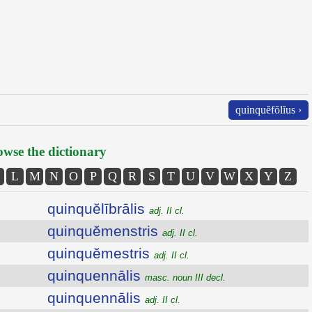
quinquĕfŏlĭus ›
wse the dictionary
L
M
N
O
P
Q
R
S
T
U
V
W
X
Y
Z
quinquĕlībrālis
adj. II cl.
quinquĕmenstris
adj. II cl.
quinquĕmestris
adj. II cl.
quinquennālis
masc. noun III decl.
quinquennālis
adj. II cl.