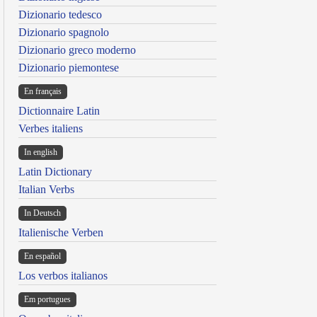
Dizionario tedesco
Dizionario spagnolo
Dizionario greco moderno
Dizionario piemontese
En français
Dictionnaire Latin
Verbes italiens
In english
Latin Dictionary
Italian Verbs
In Deutsch
Italienische Verben
En español
Los verbos italianos
Em portugues