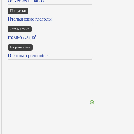
Os verbos italianos
По русски
Итальянские глаголы
Στα ελληνικά
Ιταλικό Λεξικό
Ën piemontèis
Dissionari piemontèis