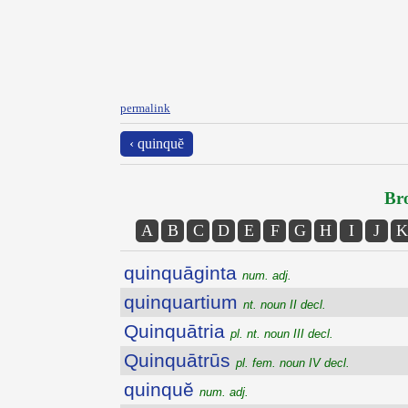
permalink
‹ quinquĕ
Bro
A
B
C
D
E
F
G
H
I
J
K
quinquāginta
num. adj.
quinquartium
nt. noun II decl.
Quinquātria
pl. nt. noun III decl.
Quinquātrūs
pl. fem. noun IV decl.
quinquĕ
num. adj.