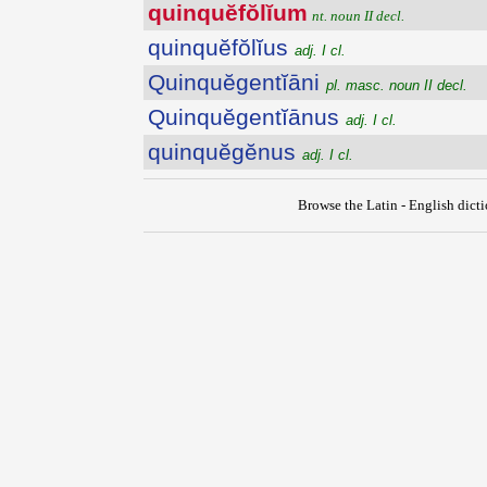
quinquĕfŏlĭum
nt. noun II decl.
quinquĕfŏlĭus
adj. I cl.
Quinquĕgentĭāni
pl. masc. noun II decl.
Quinquĕgentĭānus
adj. I cl.
quinquĕgĕnus
adj. I cl.
Browse the Latin - English dict