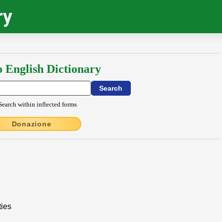
ry
o English Dictionary
Search within inflected forms
Donazione
ties