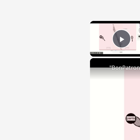
Play
"BonPatron"