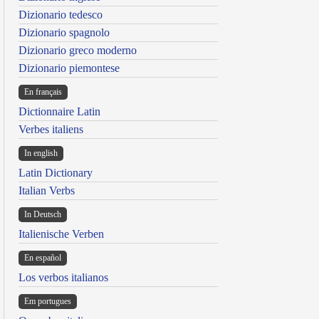
Dizionario tedesco
Dizionario spagnolo
Dizionario greco moderno
Dizionario piemontese
En français
Dictionnaire Latin
Verbes italiens
In english
Latin Dictionary
Italian Verbs
In Deutsch
Italienische Verben
En español
Los verbos italianos
Em portugues