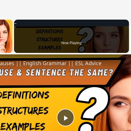
×
 Video
Now Playing
lauses || English Grammar || ESL Advice
Play