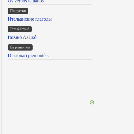
Os verbos italianos
По русски
Итальянские глаголы
Στα ελληνικά
Ιταλικό Λεξικό
Ën piemontèis
Dissionari piemontèis