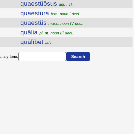
quaestŭōsus
adj. I cl.
quaestūra
fem. noun I decl.
quaestŭs
masc. noun IV decl.
quālia
pl. nt. noun III decl.
quālĭbet
adv.
ionary from: