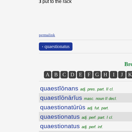
3
put to the rack
permalink
‹ quaestionatus
Bro
A
B
C
D
E
F
G
H
I
J
K
quaestĭōnans
adj. pres. part. II cl.
quaestĭōnārĭus
masc. noun II decl.
quaestionatūrūs
adj. fut. part.
quaestionatus
adj. perf. part. I cl.
quaestionatus
adj. perf. inf.