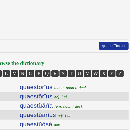
quaestĭōnor ›
wse the dictionary
L
M
N
O
P
Q
R
S
T
U
V
W
X
Y
Z
quaestōrĭus
masc. noun II decl.
quaestōrĭus
adj. I cl.
quaestŭārĭa
fem. noun I decl.
quaestŭārĭus
adj. I cl.
quaestŭōsē
adv.