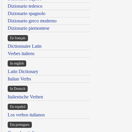
Dizionario tedesco
Dizionario spagnolo
Dizionario greco moderno
Dizionario piemontese
En français
Dictionnaire Latin
Verbes italiens
In english
Latin Dictionary
Italian Verbs
In Deutsch
Italienische Verben
En español
Los verbos italianos
Em portugues