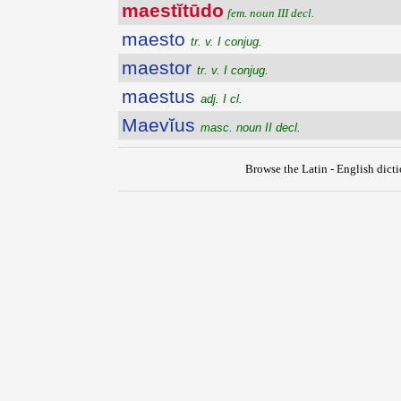
maestĭtūdo
fem. noun III decl.
maesto
tr. v. I conjug.
maestor
tr. v. I conjug.
maestus
adj. I cl.
Maevĭus
masc. noun II decl.
Browse the Latin - English dict