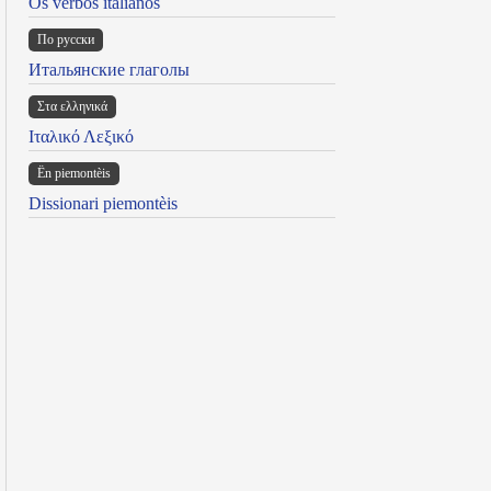
Os verbos italianos
По русски
Итальянские глаголы
Στα ελληνικά
Ιταλικό Λεξικό
Ën piemontèis
Dissionari piemontèis