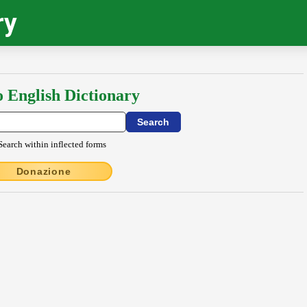
ry
o English Dictionary
Search within inflected forms
Donazione