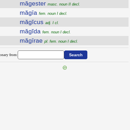
măgester
masc. noun II decl.
măgīa
fem. noun I decl.
măgĭcus
adj. I cl.
măgĭda
fem. noun I decl.
măgīrae
pl. fem. noun I decl.
ionary from: