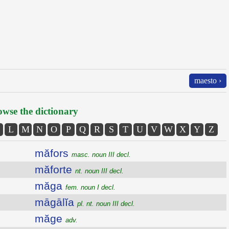
maesto ›
wse the dictionary
L
M
N
O
P
Q
R
S
T
U
V
W
X
Y
Z
măfors
masc. noun III decl.
măforte
nt. noun III decl.
măga
fem. noun I decl.
māgālĭa
pl. nt. noun III decl.
măge
adv.