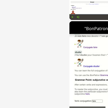
Play
Unmute
"BonPatron