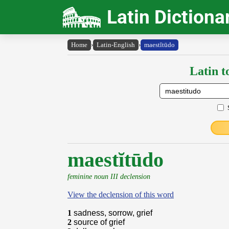
Latin Dictiona
Home
›
Latin-English
›
maestĭtūdo
Latin t
maestĭtūdo
feminine noun III declension
View the declension of this word
1
sadness, sorrow, grief
2
source of grief