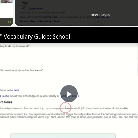
Now Playing
Fullscreen
" Vocabulary Guide: School
Play
Video