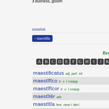
3
dullness, gloom
permalink
‹ maestĭtĭa
Bro
A
B
C
D
E
F
G
H
I
J
K
maestificatus
adj. perf. inf.
maestĭfĭco
tr. v. I conjug.
maestĭfĭcor
tr. v. I conjug.
maestĭtĕr
adv.
maestĭtĭa
fem. noun I decl.