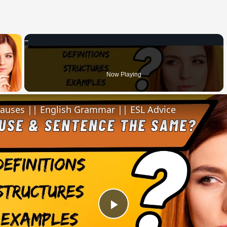
×
 Video
Now Playing
lauses || English Grammar || ESL Advice
Play