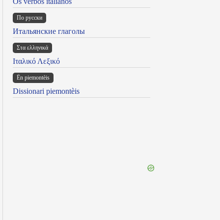
Os verbos italianos
По русски
Итальянские глаголы
Στα ελληνικά
Ιταλικό Λεξικό
Ën piemontèis
Dissionari piemontèis