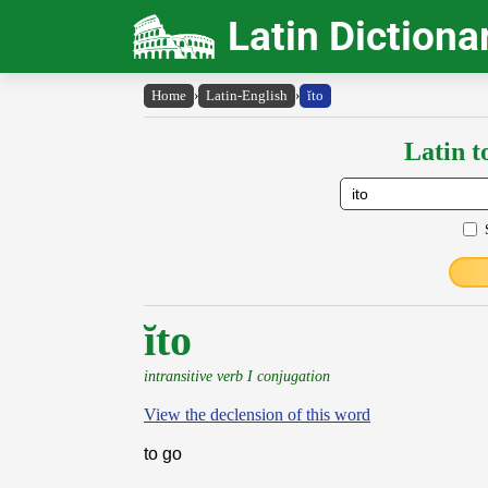
Latin Dictiona
Home
›
Latin-English
›
ĭto
Latin t
ĭto
intransitive verb I conjugation
View the declension of this word
to go