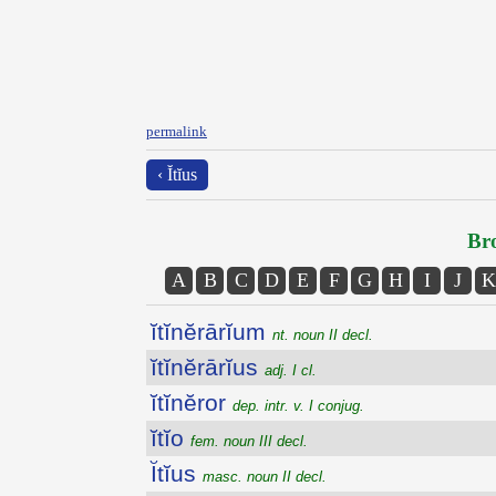
permalink
‹ Ĭtĭus
Bro
A
B
C
D
E
F
G
H
I
J
K
ĭtĭnĕrārĭum
nt. noun II decl.
ĭtĭnĕrārĭus
adj. I cl.
ĭtĭnĕror
dep. intr. v. I conjug.
ĭtĭo
fem. noun III decl.
Ĭtĭus
masc. noun II decl.