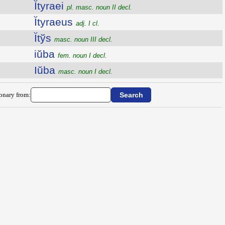
Ĭtyraei
pl. masc. noun II decl.
Ĭtyraeus
adj. I cl.
Ĭtўs
masc. noun III decl.
iŭba
fem. noun I decl.
Iŭba
masc. noun I decl.
ionary from: