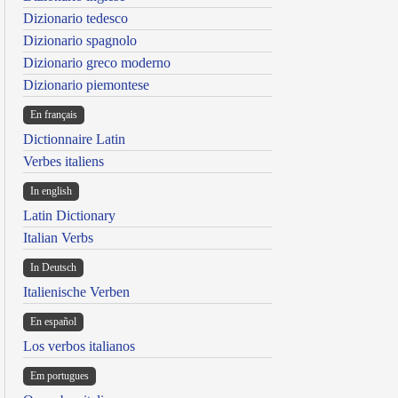
Dizionario tedesco
Dizionario spagnolo
Dizionario greco moderno
Dizionario piemontese
En français
Dictionnaire Latin
Verbes italiens
In english
Latin Dictionary
Italian Verbs
In Deutsch
Italienische Verben
En español
Los verbos italianos
Em portugues