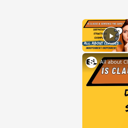
Play
All about C