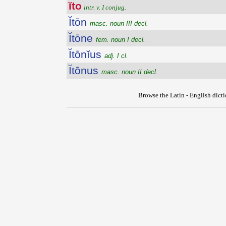
ĭto
intr. v. I conjug.
Ĭtōn
masc. noun III decl.
Ĭtōne
fem. noun I decl.
Ĭtōnĭus
adj. I cl.
Ĭtōnus
masc. noun II decl.
Browse the Latin - English dict