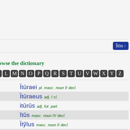
Ĭtōn ›
wse the dictionary
L
M
N
O
P
Q
R
S
T
U
V
W
X
Y
Z
Ĭtūraei
pl. masc. noun II decl.
Ĭtūraeus
adj. I cl.
itūrūs
adj. fut. part.
ĭtŭs
masc. noun IV decl.
Ĭtўlus
masc. noun II decl.