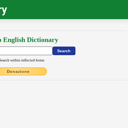
ry
o English Dictionary
Search within inflected forms
Donazione