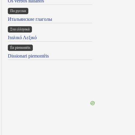
Os verbos italianos
По русски
Итальянские глаголы
Στα ελληνικά
Ιταλικό Λεξικό
Ën piemontèis
Dissionari piemontèis