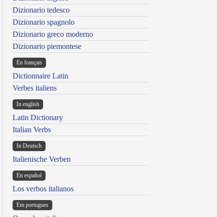
Dizionario tedesco
Dizionario spagnolo
Dizionario greco moderno
Dizionario piemontese
En français
Dictionnaire Latin
Verbes italiens
In english
Latin Dictionary
Italian Verbs
In Deutsch
Italienische Verben
En español
Los verbos italianos
Em portugues