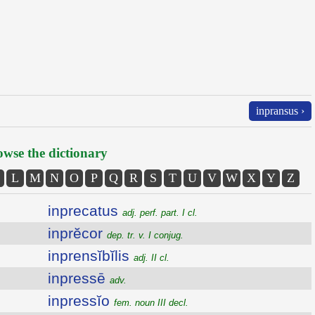
inpransus ›
wse the dictionary
L
M
N
O
P
Q
R
S
T
U
V
W
X
Y
Z
inprecatus
adj. perf. part. I cl.
inprĕcor
dep. tr. v. I conjug.
inprensĭbĭlis
adj. II cl.
inpressē
adv.
inpressĭo
fem. noun III decl.