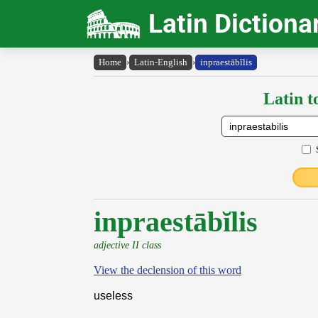
Latin Dictiona
Home
›
Latin-English
›
inpraestābĭlis
Latin t
inpraestābĭlis
adjective II class
View the declension of this word
useless