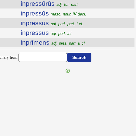
inpressūrūs
adj. fut. part.
inpressŭs
masc. noun IV decl.
inpressus
adj. perf. part. I cl.
inpressus
adj. perf. inf.
inprĭmens
adj. pres. part. II cl.
ionary from: