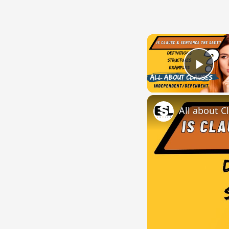
Play
All about C