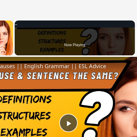
×
 Video
Now Playing
lauses || English Grammar || ESL Advice
Play