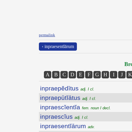
permalink
‹ inpraesentĭārum
Bro
A
B
C
D
E
F
G
H
I
J
K
inpraepĕdītus
adj. I cl.
inpraepūtĭātus
adj. I cl.
inpraescĭentĭa
fem. noun I decl.
inpraescĭus
adj. I cl.
inpraesentĭārum
adv.