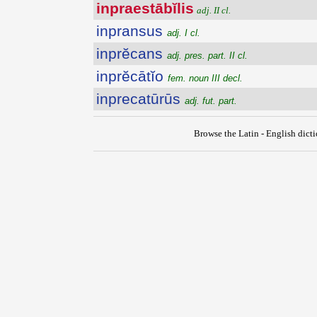
inpraestābĭlis
adj. II cl.
inpransus
adj. I cl.
inprĕcans
adj. pres. part. II cl.
inprĕcātĭo
fem. noun III decl.
inprecatūrūs
adj. fut. part.
Browse the Latin - English dict