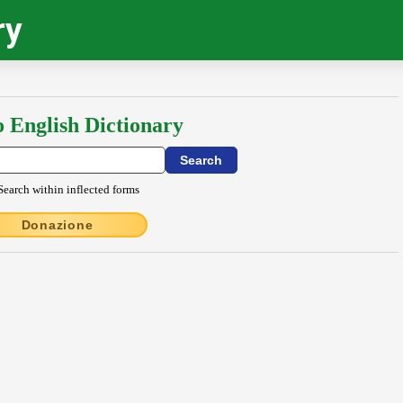
ry
o English Dictionary
Search within inflected forms
Donazione