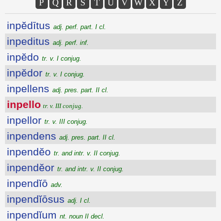
P
Q
R
S
T
U
V
W
X
Y
Z
inpĕdītus
adj. perf. part. I cl.
inpeditus
adj. perf. inf.
inpĕdo
tr. v. I conjug.
inpĕdor
tr. v. I conjug.
inpellens
adj. pres. part. II cl.
inpello
tr. v. III conjug.
inpellor
tr. v. III conjug.
inpendens
adj. pres. part. II cl.
inpendĕo
tr. and intr. v. II conjug.
inpendĕor
tr. and intr. v. II conjug.
inpendĭō
adv.
inpendĭōsus
adj. I cl.
inpendĭum
nt. noun II decl.