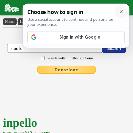
Latin Dictionary
Home
›
Latin-English
›
inpello
Latin to English Dictionary
Search within inflected forms
Donazione
inpello
transitive verb III conjugation