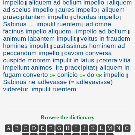
impello
aliquem ad bellum impello
aliquem
||
||
ad scelus impello
aures impello
aliquem
||
||
praecipitantem impello
chordas impello
||
||
Sabinus … impulit ruentem
ad omne
||
facinus impello aliquem
impello ad bellum
||
||
animum labantem impulit
voltus in fraudem
||
homines impulit
castissimus hominem ad
||
peccandum impello
cavom conversa
||
cuspide montem impulit in latus
cetera vitia
||
impellunt animos, ira praecipitat
aliquem in
||
fugam converto
conicio
do
impello
or
or
or
||
Sabinus ne adlevasse (= adlevavisse)
videretur, impulit ruentem
Browse the dictionary
A
B
C
D
E
F
G
H
I
J
K
L
M
N
O