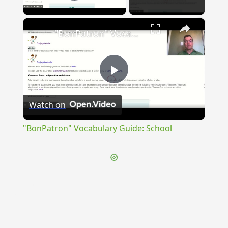
Play Video
×
"BonPatron" Vocabulary Guide: School
Play
Watch on
Video
"BonPatron" Vocabulary Guide: School
{{ID:INPELLO100}}
---CACHE---