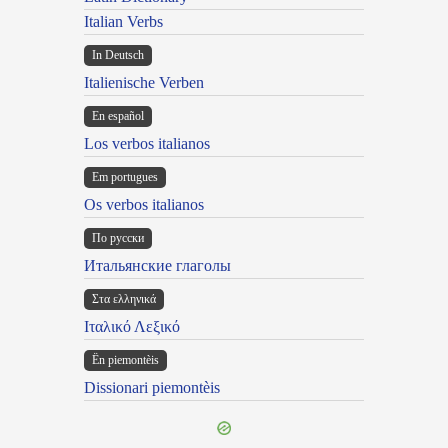
Italian Verbs
In Deutsch
Italienische Verben
En español
Los verbos italianos
Em portugues
Os verbos italianos
По русски
Итальянские глаголы
Στα ελληνικά
Ιταλικό Λεξικό
Ën piemontèis
Dissionari piemontèis