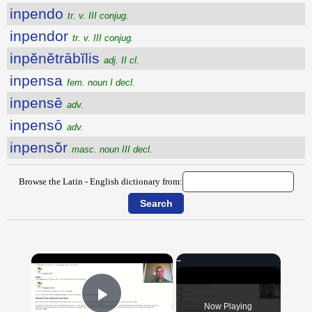
inpendo
tr. v. III conjug.
inpendor
tr. v. III conjug.
inpĕnĕtrābĭlis
adj. II cl.
inpensa
fem. noun I decl.
inpensē
adv.
inpensō
adv.
inpensŏr
masc. noun III decl.
Browse the Latin - English dictionary from:
×
Now Playing