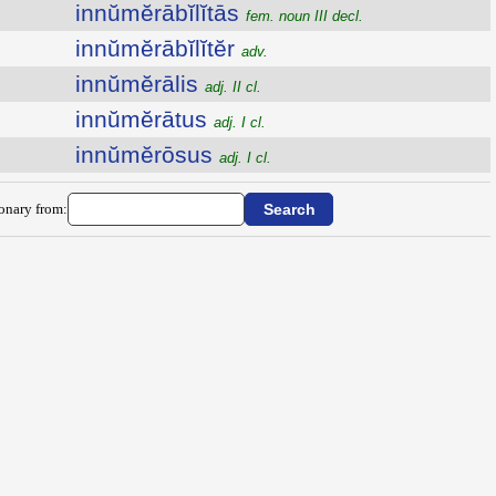
innŭmĕrābĭlĭtās
fem. noun III decl.
innŭmĕrābĭlĭtĕr
adv.
innŭmĕrālis
adj. II cl.
innŭmĕrātus
adj. I cl.
innŭmĕrōsus
adj. I cl.
ionary from: