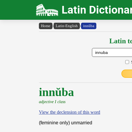
Latin Dictiona
Home
›
Latin-English
›
innŭba
Latin t
innŭba
adjective I class
View the declension of this word
(feminine only) unmarried