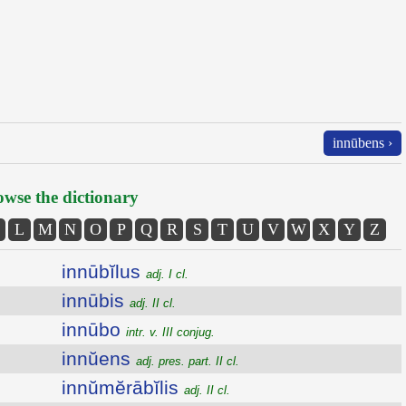
innūbens ›
wse the dictionary
L
M
N
O
P
Q
R
S
T
U
V
W
X
Y
Z
innūbĭlus
adj. I cl.
innūbis
adj. II cl.
innūbo
intr. v. III conjug.
innŭens
adj. pres. part. II cl.
innŭmĕrābĭlis
adj. II cl.