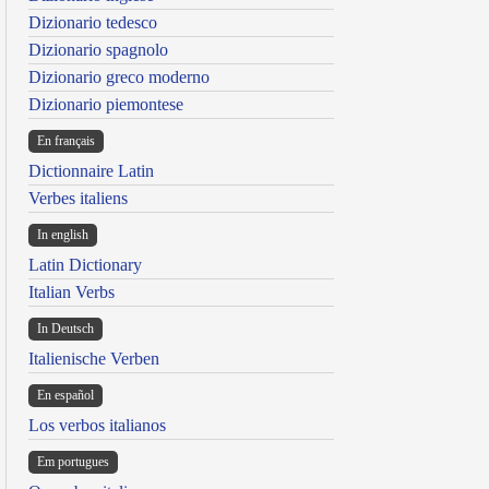
Dizionario tedesco
Dizionario spagnolo
Dizionario greco moderno
Dizionario piemontese
En français
Dictionnaire Latin
Verbes italiens
In english
Latin Dictionary
Italian Verbs
In Deutsch
Italienische Verben
En español
Los verbos italianos
Em portugues