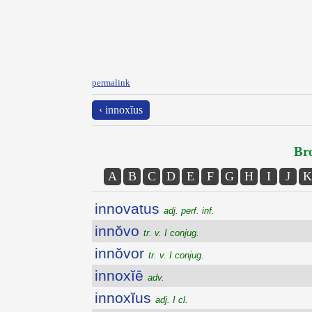
permalink
‹ innoxĭus
Bro
A
B
C
D
E
F
G
H
I
J
K
innovatus
adj. perf. inf.
innŏvo
tr. v. I conjug.
innŏvor
tr. v. I conjug.
innoxĭē
adv.
innoxĭus
adj. I cl.