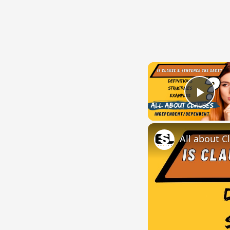
Play
All about C