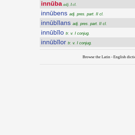
innŭba
adj. I cl.
innūbens
adj. pres. part. II cl.
innūbĭlans
adj. pres. part. II cl.
innūbĭlo
tr. v. I conjug.
innūbĭlor
tr. v. I conjug.
Browse the Latin - English dict