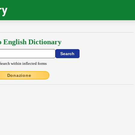
ry
o English Dictionary
Search within inflected forms
Donazione