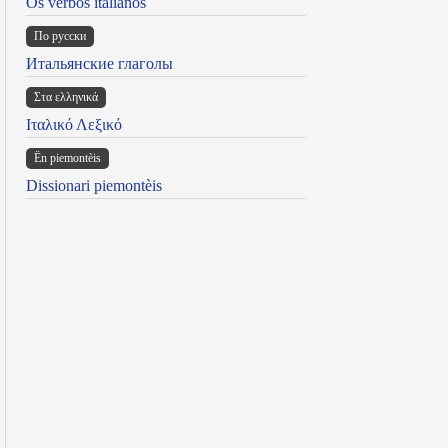
Os verbos italianos
По русски
Итальянские глаголы
Στα ελληνικά
Ιταλικό Λεξικό
Ën piemontèis
Dissionari piemontèis