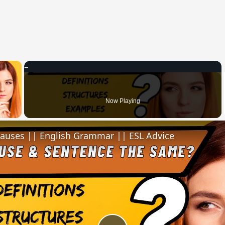
×
 Video
Now Playing
lauses || English Grammar || ESL Advice