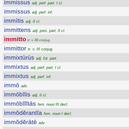
immissus
adj. perf. part. I cl.
immissus
adj. perf. inf.
immītis
adj. II cl.
immittens
adj. pres. part. II cl.
immitto
tr. v. III conjug.
immittor
tr. v. III conjug.
immixtūrūs
adj. fut. part.
immixtus
adj. perf. part. I cl.
immixtus
adj. perf. inf.
immō
adv.
immōbĭlis
adj. II cl.
immōbĭlĭtās
fem. noun III decl.
immŏdĕrantĭa
fem. noun I decl.
immŏdĕrātē
adv.