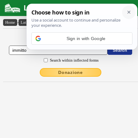
Latin Dictionary
Home
›
Latin-English
›
immitto
Latin to English Dictionary
Sign in with Google
Search within inflected forms
Donazione