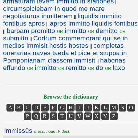
armaturam levem immitto in stationes
||
circumspiciebam in quod me mare
negotiaturus inmitterem
liquidis immitto
||
fontibus apros
apros immitto liquidis fontibus
||
barbam promitto
immitto
demitto
or
or
or
||
submitto
Codrum commemorant qui se in
||
medios immisit hostis hostes
completas
||
onerarias naves taeda et pice et stuppa in
Pomponianam classem immisit
habenas
||
effundo
immitto
remitto
do
laxo
or
or
or
or
Browse the dictionary
A
B
C
D
E
F
G
H
I
J
K
L
M
N
O
P
Q
R
S
T
U
V
W
X
Y
Z
immissŭs
masc. noun IV decl.