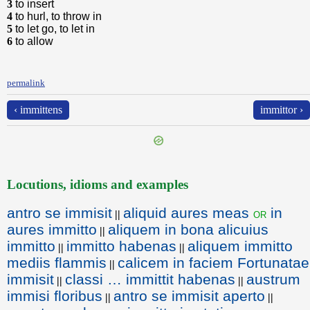
3
to insert
4
to hurl, to throw in
5
to let go, to let in
6
to allow
permalink
‹ immittens
immittor ›
Locutions, idioms and examples
antro se immisit
aliquid aures meas
in
or
||
aures immitto
aliquem in bona alicuius
||
immitto
immitto habenas
aliquem immitto
||
||
mediis flammis
calicem in faciem Fortunatae
||
immisit
classi … immittit habenas
austrum
||
||
immisi floribus
antro se immisit aperto
||
||