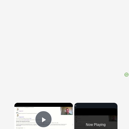
{{ID:IMMITTO100}}
---CACHE---
×
Now Playing
Play Video