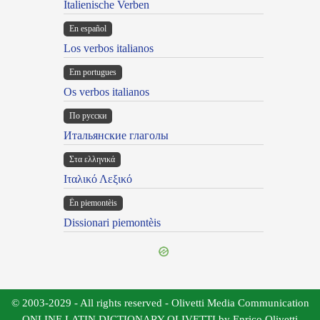
Italienische Verben
En español
Los verbos italianos
Em portugues
Os verbos italianos
По русски
Итальянские глаголы
Στα ελληνικά
Ιταλικό Λεξικό
Ën piemontèis
Dissionari piemontèis
© 2003-2029 - All rights reserved - Olivetti Media Communication
ONLINE LATIN DICTIONARY OLIVETTI by Enrico Olivetti