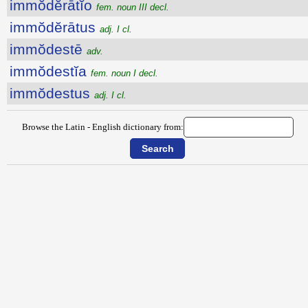
immŏdĕrātĭo
fem. noun III decl.
immŏdĕrātus
adj. I cl.
immŏdestē
adv.
immŏdestĭa
fem. noun I decl.
immŏdestus
adj. I cl.
Browse the Latin - English dictionary from: