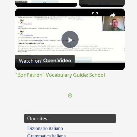
×
"BonPatron" Vocabulary Guide: School
Play
Watch on
Video
"BonPatron" Vocabulary Guide: School
Our sites
Dizionario italiano
Grammatica italiana