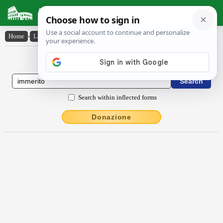
Latin Dictionary
Home
›
Latin-English
›
immĕrĭtō
Latin to English Dictionary
Search within inflected forms
Donazione