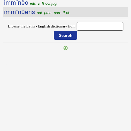
immĭnĕo
intr. v. II conjug.
immĭnŭens
adj. pres. part. II cl.
Browse the Latin - English dictionary from:
{{ID:IMMERITO100}}
---CACHE---