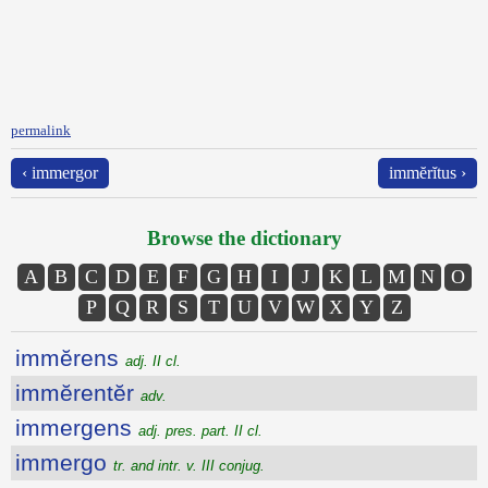
permalink
‹ immergor
immĕrĭtus ›
Browse the dictionary
A
B
C
D
E
F
G
H
I
J
K
L
M
N
O
P
Q
R
S
T
U
V
W
X
Y
Z
immĕrens
adj. II cl.
immĕrentĕr
adv.
immergens
adj. pres. part. II cl.
immergo
tr. and intr. v. III conjug.