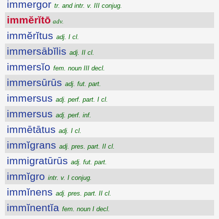
immergor
tr. and intr. v. III conjug.
immĕrĭtō
adv.
immĕrĭtus
adj. I cl.
immersābĭlis
adj. II cl.
immersĭo
fem. noun III decl.
immersūrūs
adj. fut. part.
immersus
adj. perf. part. I cl.
immersus
adj. perf. inf.
immētātus
adj. I cl.
immĭgrans
adj. pres. part. II cl.
immigratūrūs
adj. fut. part.
immĭgro
intr. v. I conjug.
immĭnens
adj. pres. part. II cl.
immĭnentĭa
fem. noun I decl.