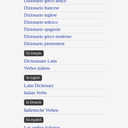
Dizionario greco antico
Dizionario francese
Dizionario inglese
Dizionario tedesco
Dizionario spagnolo
Dizionario greco moderno
Dizionario piemontese
En français
Dictionnaire Latin
Verbes italiens
In english
Latin Dictionary
Italian Verbs
In Deutsch
Italienische Verben
En español
Los verbos italianos