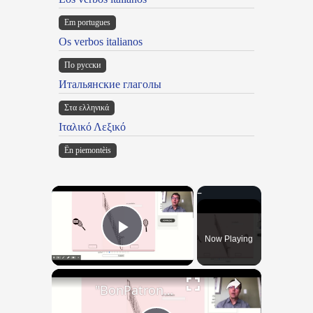
Em portugues
Os verbos italianos
По русски
Итальянские глаголы
Στα ελληνικά
Ιταλικό Λεξικό
Ën piemontèis
×
Now Playing
Play Video
×
"BonPatron" Vocabulary - Clothing