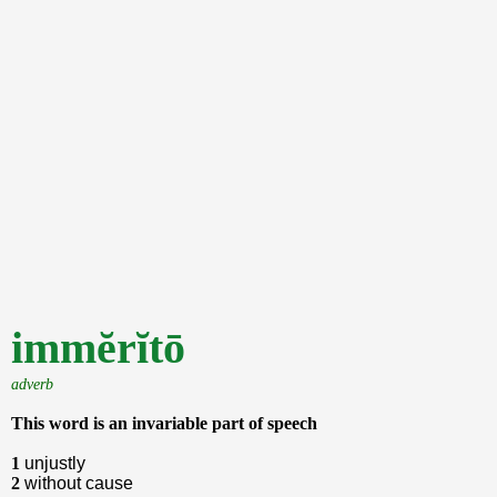
immĕrĭtō
adverb
This word is an invariable part of speech
1
unjustly
2
without cause