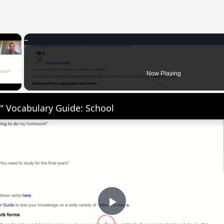
×
 Video
Now Playing
" Vocabulary Guide: School
Play