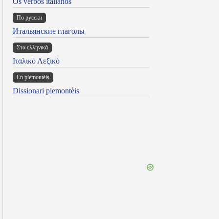
Os verbos italianos
По русски
Итальянские глаголы
Στα ελληνικά
Ιταλικό Λεξικό
Ën piemontèis
Dissionari piemontèis