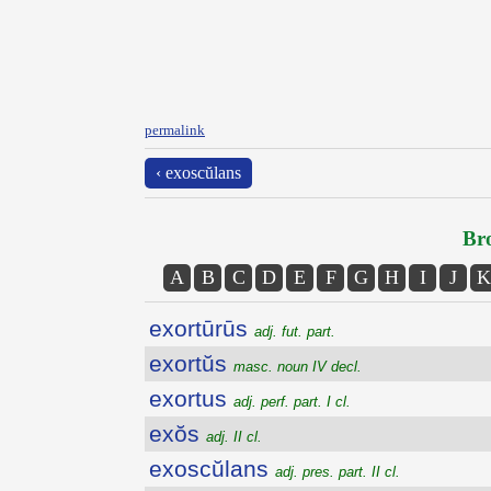
permalink
‹ exoscŭlans
Bro
A
B
C
D
E
F
G
H
I
J
K
exortūrūs
adj. fut. part.
exortŭs
masc. noun IV decl.
exortus
adj. perf. part. I cl.
exŏs
adj. II cl.
exoscŭlans
adj. pres. part. II cl.