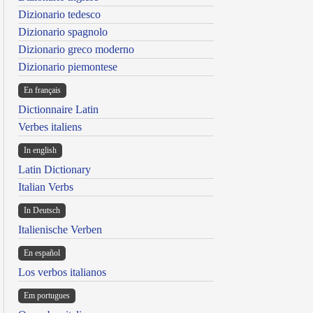
Dizionario tedesco
Dizionario spagnolo
Dizionario greco moderno
Dizionario piemontese
En français
Dictionnaire Latin
Verbes italiens
In english
Latin Dictionary
Italian Verbs
In Deutsch
Italienische Verben
En español
Los verbos italianos
Em portugues