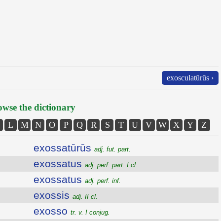
exosculatūrūs ›
wse the dictionary
L
M
N
O
P
Q
R
S
T
U
V
W
X
Y
Z
exossatūrūs
adj. fut. part.
exossatus
adj. perf. part. I cl.
exossatus
adj. perf. inf.
exossis
adj. II cl.
exosso
tr. v. I conjug.