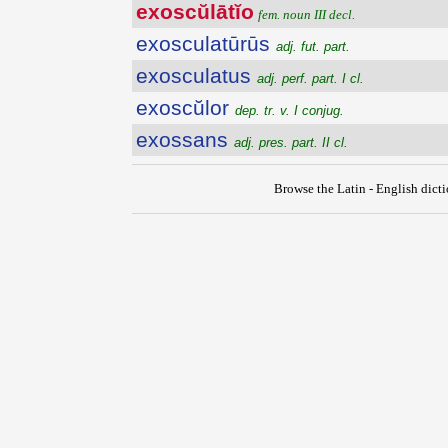
exoscŭlātĭo
fem. noun III decl.
exosculatūrūs
adj. fut. part.
exosculatus
adj. perf. part. I cl.
exoscŭlor
dep. tr. v. I conjug.
exossans
adj. pres. part. II cl.
Browse the Latin - English dict