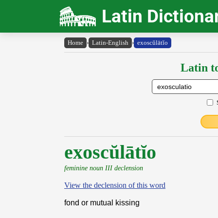
Latin Dictiona
Home
›
Latin-English
›
exoscŭlātĭo
Latin t
exoscŭlātĭo
feminine noun III declension
View the declension of this word
fond or mutual kissing