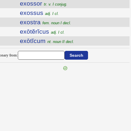
exossor
tr. v. I conjug.
exossus
adj. I cl.
exostra
fem. noun I decl.
exōtĕrĭcus
adj. I cl.
exōtĭcum
nt. noun II decl.
ionary from: