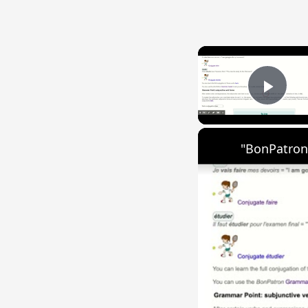
Play
"BonPatron