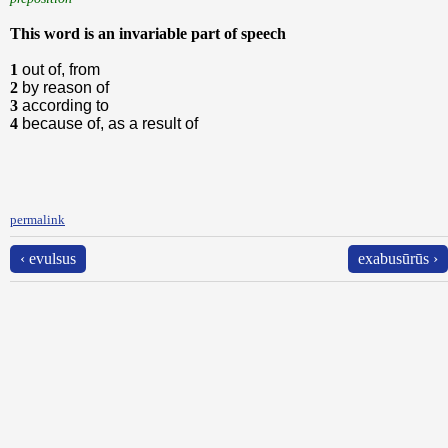
This word is an invariable part of speech
1
out of, from
2
by reason of
3
according to
4
because of, as a result of
permalink
‹ evulsus
exabusūrūs ›