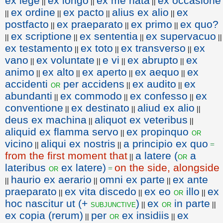
ex lege
ex longo
ex me nata
ex occasione
||
||
||
ex ordine
ex pacto
alius ex alio
ex
||
||
||
||
postfacto
ex praeparato
ex primo
ex quo?
||
||
||
ex scriptione
ex sententia
ex supervacuo
||
||
||
||
ex testamento
ex toto
ex transverso
ex
||
||
||
vano
ex voluntate
e vi
ex abrupto
ex
||
||
||
||
animo
ex alto
ex aperto
ex aequo
ex
||
||
||
||
accidenti
per accidens
ex audito
ex
or
||
||
abundanti
ex commodo
ex confesso
ex
||
||
||
conventione
ex destinato
aliud ex alio
||
||
||
deus ex machina
aliquot ex veteribus
||
||
aliquid ex flamma servo
ex propinquo
or
||
vicino
aliqui ex nostris
a principio ex quo
||
||
=
from the first moment that
a latere (
a
or
||
lateribus
ex latere)
on the side, alongside
or
=
haurio ex aerario
omni ex parte
ex ante
||
||
||
praeparato
ex vita discedo
ex eo
illo
ex
or
||
||
||
hoc nascitur ut (+
)
ex
in parte
subjunctive
or
||
||
ex copia (rerum)
per
ex insidiis
ex
or
||
||