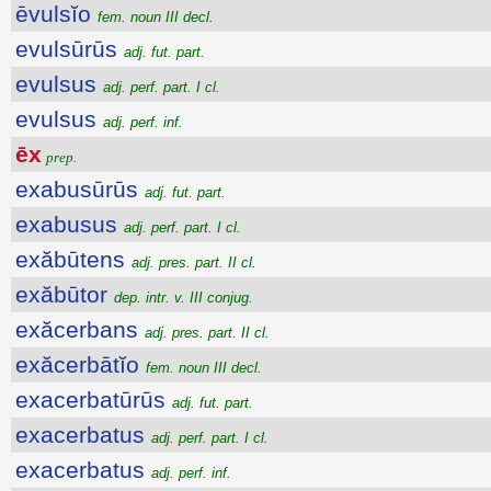
ēvulsĭo
fem. noun III decl.
evulsūrūs
adj. fut. part.
evulsus
adj. perf. part. I cl.
evulsus
adj. perf. inf.
ēx
prep.
exabusūrūs
adj. fut. part.
exabusus
adj. perf. part. I cl.
exăbūtens
adj. pres. part. II cl.
exăbūtor
dep. intr. v. III conjug.
exăcerbans
adj. pres. part. II cl.
exăcerbātĭo
fem. noun III decl.
exacerbatūrūs
adj. fut. part.
exacerbatus
adj. perf. part. I cl.
exacerbatus
adj. perf. inf.