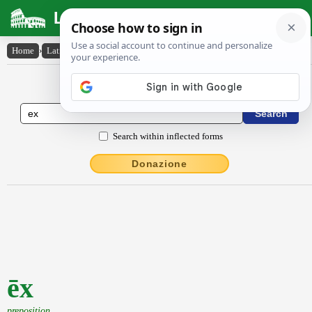
Latin Dictionary
Home
›
Latin-English
›
ēx
Latin to English Dictionary
Search within inflected forms
Donazione
ēx
preposition