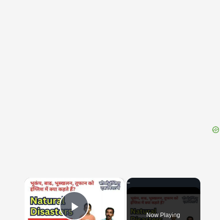
{{ID:EX100}}
---CACHE---
×
Now Playing