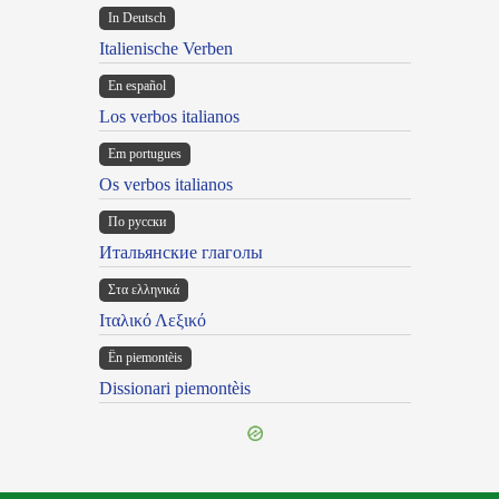
In Deutsch
Italienische Verben
En español
Los verbos italianos
Em portugues
Os verbos italianos
По русски
Итальянские глаголы
Στα ελληνικά
Ιταλικό Λεξικό
Ën piemontèis
Dissionari piemontèis