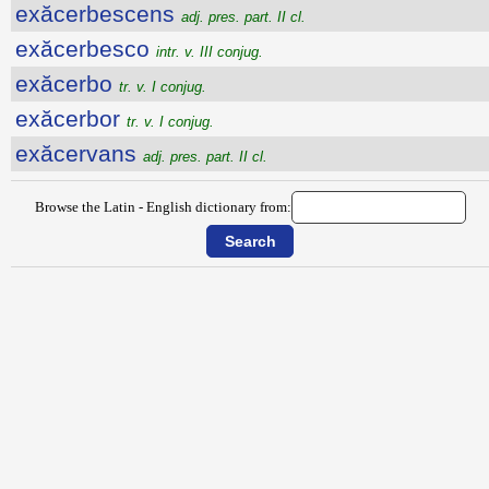
exăcerbescens
adj. pres. part. II cl.
exăcerbesco
intr. v. III conjug.
exăcerbo
tr. v. I conjug.
exăcerbor
tr. v. I conjug.
exăcervans
adj. pres. part. II cl.
Browse the Latin - English dictionary from: