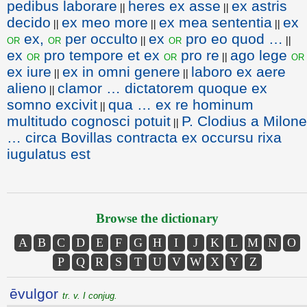
pedibus laborare
heres ex asse
ex astris
||
||
decido
ex meo more
ex mea sententia
ex
||
||
||
ex,
per occulto
ex
pro eo quod …
or
or
or
||
||
ex
pro tempore et ex
pro re
ago lege
or
or
or
||
ex iure
ex in omni genere
laboro ex aere
||
||
alieno
clamor … dictatorem quoque ex
||
somno excivit
qua … ex re hominum
||
multitudo cognosci potuit
P. Clodius a Milone
||
… circa Bovillas contracta ex occursu rixa
iugulatus est
Browse the dictionary
A
B
C
D
E
F
G
H
I
J
K
L
M
N
O
P
Q
R
S
T
U
V
W
X
Y
Z
ēvulgor
tr. v. I conjug.