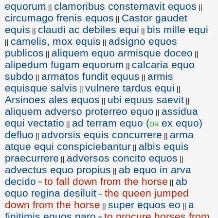
equorum
clamoribus consternavit equos
||
||
circumago frenis equos
Castor gaudet
||
equis
claudi ac debiles equi
bis mille equi
||
||
camelis, mox equis
adsigno equos
||
||
publicos
aliquem equo armisque doceo
||
||
alipedum fugam equorum
calcaria equo
||
subdo
armatos fundit equus
armis
||
||
equisque salvis
vulnere tardus equi
||
||
Arsinoes ales equos
ubi equus saevit
||
||
aliquem adverso proterreo equo
assidua
||
equi vectatio
ad terram equo (
ex equo)
or
||
defluo
advorsis equis concurrere
arma
||
||
atque equi conspiciebantur
albis equis
||
praecurrere
adversos concito equos
||
||
advectus equo propius
ab equo in arva
||
decido
to fall down from the horse
ab
=
||
equo regina desiluit
the queen jumped
=
down from the horse
super equos eo
a
||
||
finitimis equos paro
to procure horses from
=