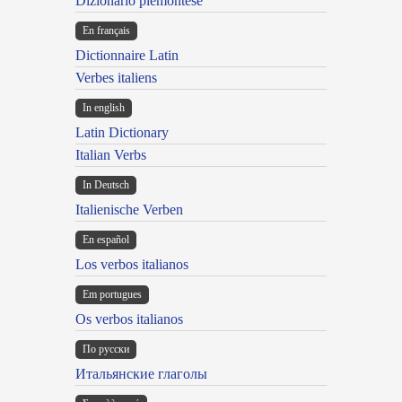
Dizionario piemontese
En français
Dictionnaire Latin
Verbes italiens
In english
Latin Dictionary
Italian Verbs
In Deutsch
Italienische Verben
En español
Los verbos italianos
Em portugues
Os verbos italianos
По русски
Итальянские глаголы