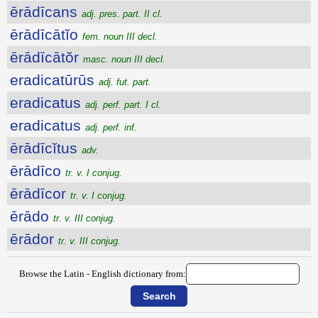
ērādīcans
adj. pres. part. II cl.
ērādīcātĭo
fem. noun III decl.
ērādīcātŏr
masc. noun III decl.
eradicatūrūs
adj. fut. part.
eradicatus
adj. perf. part. I cl.
eradicatus
adj. perf. inf.
ērādīcĭtus
adv.
ērādīco
tr. v. I conjug.
ērādīcor
tr. v. I conjug.
ērādo
tr. v. III conjug.
ērādor
tr. v. III conjug.
Browse the Latin - English dictionary from: