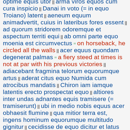
optime equis utor
arma viros equos cum
||
cura inspicio
Danai in voto (= in equo
||
Troiano) latent
aeneum equum
||
animadvertit, cuius in lateribus fores essent
||
ad quorum stridorem odoremque et
aspectum territi equi
ab omni parte equo
||
moenia est circumvectus
on horseback, he
=
circled all the walls
acer equus quondam
||
degenerat palmas
a fiery steed at times is
=
not at par with his previous victories
||
adiacebant fragmina telorum equorumque
artus
aderat citus equo Numida cum
||
atrocibus mandatis
Chiron iam iamque
||
latentis erecto prospectat equo
altiores
||
inter undas adnantes equis tramisere (=
tramiserunt)
ubi in medio nobis equus acer
||
obhaesit flumine
qua mitior terra est,
||
ingens hominum equorumque multitudo
gignitur
cecidisse de equo dicitur et latus
||