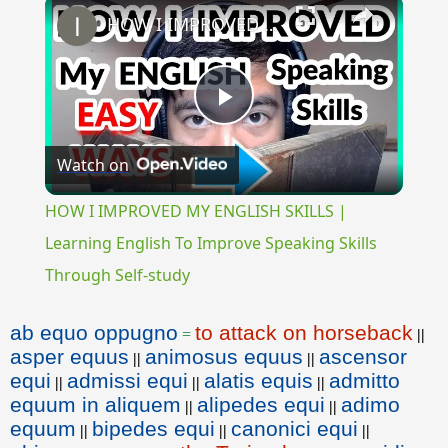
×
HOW I IMPROVED MY ENGLISH SKILLS | Learning English To Improve Speaking Skills Through Self-study
Play
Watch on
Video
HOW I IMPROVED MY ENGLISH SKILLS |
Learning English To Improve Speaking Skills
Through Self-study
ab equo oppugno
to attack on horseback
=
||
asper equus
animosus equus
ascensor
||
||
equi
admissi equi
alatis equis
admitto
||
||
||
equum in aliquem
alipedes equi
adimo
||
||
equum
bipedes equi
canonici equi
||
||
||