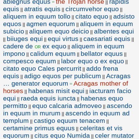
abiegnus equus
the Trojan horse
rapidis
=
||
equis
atratis equis
circumvehor equo
||
||
||
aliquem in equum tollo
citato equo
adsisto
||
||
equos
agmen equorum
aliquem in equum
||
||
subicio
aliquem equo deicio
albentes equi
||
||
biiuges equi
equi virtus
caesariati equis
||
||
||
||
cadere de
ex equo
aliquem in equum
or
||
impono
calidum equum
bellator equus
||
||
||
compesco equum
labor equo o ex equo
||
||
citato equo Cales percurrit
addo frena
||
equis
adigo equos per publicum
Acragas
||
||
… generator equorum
Acragas mother of
=
horses
habenas misit equi
iacturam facio
||
||
equi
raeda equis iuncta
habenas equo
||
||
permitto
equo calcaria admoveo
ascendo
||
||
in equum in murum
ascendo in equum ad
||
templum
castigo equum tenacem
||
||
certamine primus equus
celeritas et vis
||
equorum
citus equo Numida
celer mutator
||
||