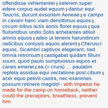
offendisse vehementer
celerem super
||
edere corpus audet equum
dantur equi
||
Teucris, ducunt exsortem Aeneae
e campo
||
in cavam hanc viam demittimus equos
||
circum tribus actis annis floret equus
qua
||
fluitantibus undis Solis anhelantes abluit
amnis equos
adeo ut teneris harundinum
||
radicibus contusis equos alerent
Cherusci
||
equos, Sicambri captivos elegerant; sed
omnia retrorsum
castigabat quidam filium
||
suum, quod paulo sumptuosius equos et
canes emeret
ea (= crura) … paulatim
||
repleta assidua equi vectatione post cibum
||
acer equo petivit castra, nec exanimes
possunt retinere magistri
with impetus he
=
made for the camp on horseback, neither
could the preceptors, breathless, prevent
him