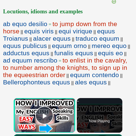
Locutions, idioms and examples
ab equo desilio
to jump down from the
=
horse
equis viris
equi virique
equus
||
||
||
Troianus
alacer equus
traduco equum
||
||
||
equus publicus
equum orno
mereo equo
||
||
||
adductus equus
funalis equus
equis eo
||
||
||
ad equum rescribo
to enlist in the cavalry,
=
to number among the knights, to sign up in
the equeestrian order
equum contendo
||
||
Bellerophonteus equus
ales equus
||
||
×
Now Playing
Play Video