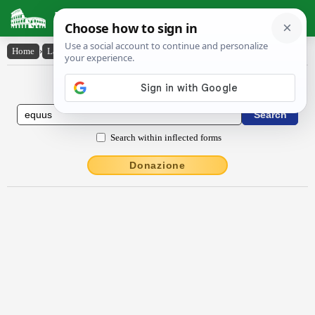
Latin Dictionary
Home
›
Latin-English
›
ĕquus
Latin to English Dictionary
Search within inflected forms
Donazione