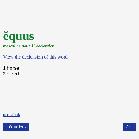
ĕquus
masculine noun II declension
View the declension of this word
1
horse
2
steed
permalink
‹ ĕquuleus
ēr ›