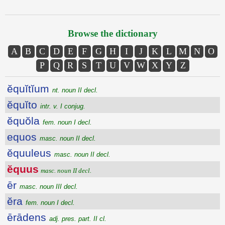
Browse the dictionary
A
B
C
D
E
F
G
H
I
J
K
L
M
N
O
P
Q
R
S
T
U
V
W
X
Y
Z
ĕquĭtĭum
nt. noun II decl.
ĕquĭto
intr. v. I conjug.
ĕquŏla
fem. noun I decl.
equos
masc. noun II decl.
ĕquuleus
masc. noun II decl.
ĕquus
masc. noun II decl.
ēr
masc. noun III decl.
ĕra
fem. noun I decl.
ērādens
adj. pres. part. II cl.