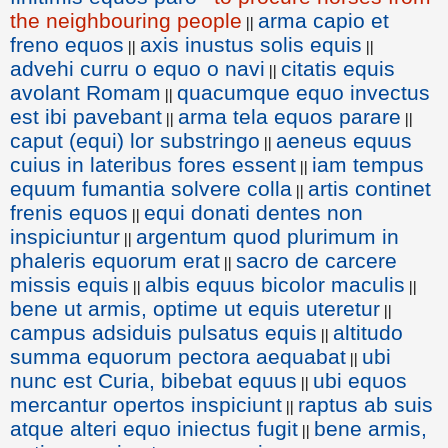
the neighbouring people
arma capio et
||
freno equos
axis inustus solis equis
||
||
advehi curru o equo o navi
citatis equis
||
avolant Romam
quacumque equo invectus
||
est ibi pavebant
arma tela equos parare
||
||
caput (equi) lor substringo
aeneus equus
||
cuius in lateribus fores essent
iam tempus
||
equum fumantia solvere colla
artis continet
||
frenis equos
equi donati dentes non
||
inspiciuntur
argentum quod plurimum in
||
phaleris equorum erat
sacro de carcere
||
missis equis
albis equus bicolor maculis
||
||
bene ut armis, optime ut equis uteretur
||
campus adsiduis pulsatus equis
altitudo
||
summa equorum pectora aequabat
ubi
||
nunc est Curia, bibebat equus
ubi equos
||
mercantur opertos inspiciunt
raptus ab suis
||
atque alteri equo iniectus fugit
bene armis,
||