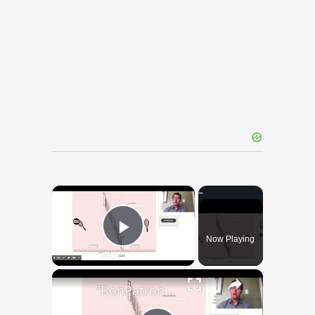
×
Now Playing
Play Video
×
"BonPatron" Vocabulary - Clothing