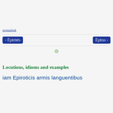
permalink
‹ Ēpīrōtēs
Ēpīrus ›
Locutions, idioms and examples
iam Epiroticis armis languentibus