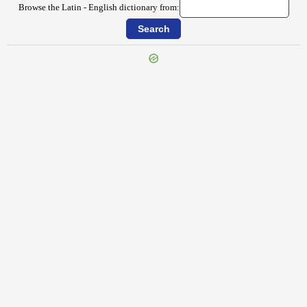
Browse the Latin - English dictionary from:
{{ID:EPIROTICUS100}}
---CACHE---