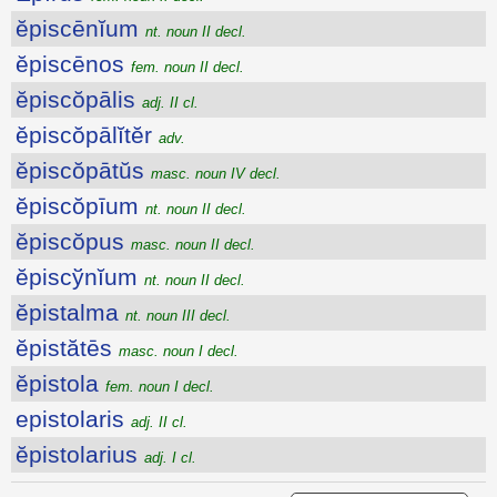
ĕpiscēnĭum
nt. noun II decl.
ĕpiscēnos
fem. noun II decl.
ĕpiscŏpālis
adj. II cl.
ĕpiscŏpālĭtĕr
adv.
ĕpiscŏpātŭs
masc. noun IV decl.
ĕpiscŏpīum
nt. noun II decl.
ĕpiscŏpus
masc. noun II decl.
ĕpiscўnĭum
nt. noun II decl.
ĕpistalma
nt. noun III decl.
ĕpistătēs
masc. noun I decl.
ĕpistola
fem. noun I decl.
epistolaris
adj. II cl.
ĕpistolarius
adj. I cl.