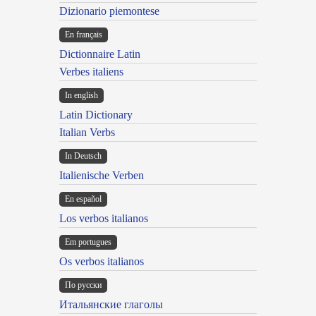
Dizionario piemontese
En français
Dictionnaire Latin
Verbes italiens
In english
Latin Dictionary
Italian Verbs
In Deutsch
Italienische Verben
En español
Los verbos italianos
Em portugues
Os verbos italianos
По русски
Итальянские глаголы