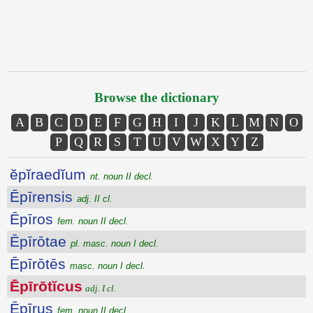
Browse the dictionary
A
B
C
D
E
F
G
H
I
J
K
L
M
N
O
P
Q
R
S
T
U
V
W
X
Y
Z
ĕpĭraedĭum
nt. noun II decl.
Ēpīrensis
adj. II cl.
Ēpīros
fem. noun II decl.
Ēpīrōtae
pl. masc. noun I decl.
Ēpīrōtēs
masc. noun I decl.
Ēpīrōtĭcus
adj. I cl.
Ēpīrus
fem. noun II decl.