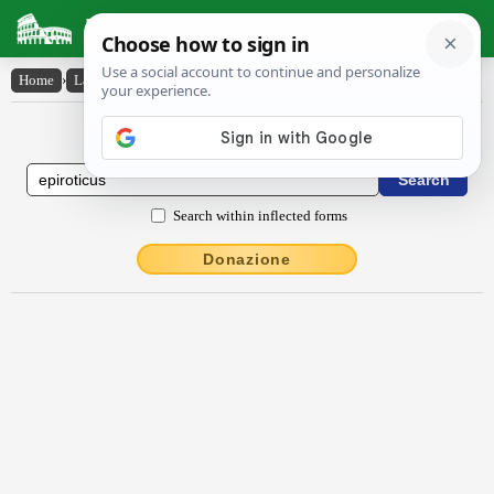
Latin Dictionary
Home
›
Latin-English
›
Ēpīrōtĭcus
Latin to English Dictionary
Search within inflected forms
Donazione