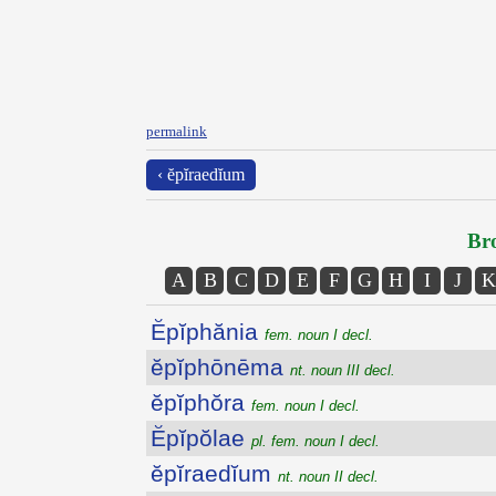
permalink
‹ ĕpĭraedĭum
Bro
A
B
C
D
E
F
G
H
I
J
K
Ĕpĭphănia
fem. noun I decl.
ĕpĭphōnēma
nt. noun III decl.
ĕpĭphŏra
fem. noun I decl.
Ĕpĭpŏlae
pl. fem. noun I decl.
ĕpĭraedĭum
nt. noun II decl.