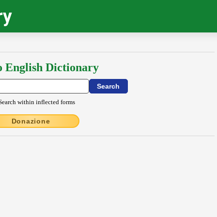
ry
o English Dictionary
Search within inflected forms
Donazione