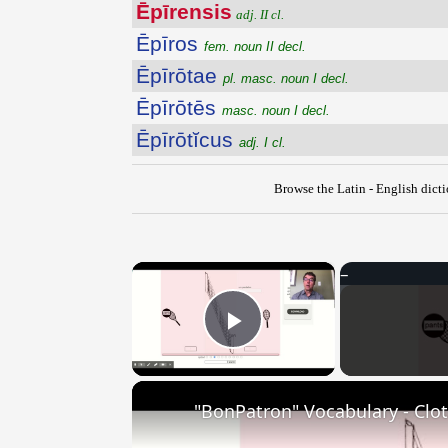
Ēpīrensis
adj. II cl.
Ēpīros
fem. noun II decl.
Ēpīrōtae
pl. masc. noun I decl.
Ēpīrōtēs
masc. noun I decl.
Ēpīrōtĭcus
adj. I cl.
Browse the Latin - English dict
×
Play Video
"BonPatron" Vocabulary - Clo