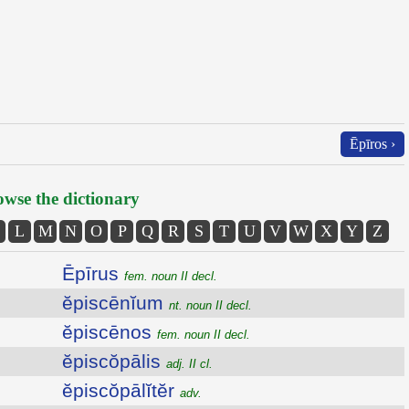
Ēpīros ›
wse the dictionary
L
M
N
O
P
Q
R
S
T
U
V
W
X
Y
Z
Ēpīrus
fem. noun II decl.
ĕpiscēnĭum
nt. noun II decl.
ĕpiscēnos
fem. noun II decl.
ĕpiscŏpālis
adj. II cl.
ĕpiscŏpālĭtĕr
adv.