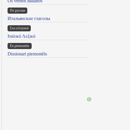
Os verbos italianos
По русски
Итальянские глаголы
Στα ελληνικά
Ιταλικό Λεξικό
Ën piemontèis
Dissionari piemontèis