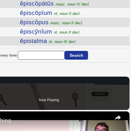
ĕpiscŏpātŭs
masc. noun IV decl.
ĕpiscŏpīum
nt. noun II decl.
ĕpiscŏpus
masc. noun II decl.
ĕpiscўnĭum
nt. noun II decl.
ĕpistalma
nt. noun III decl.
ionary from:
Now Playing
×
thing