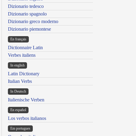
Dizionario tedesco
Dizionario spagnolo
Dizionario greco moderno
Dizionario piemontese
En français
Dictionnaire Latin
Verbes italiens
In english
Latin Dictionary
Italian Verbs
In Deutsch
Italienische Verben
En español
Los verbos italianos
Em portugues