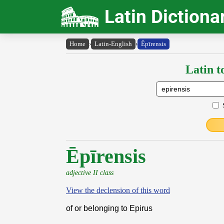
Latin Dictiona
Home
›
Latin-English
›
Ēpīrensis
Latin t
Ēpīrensis
adjective II class
View the declension of this word
of or belonging to Epirus