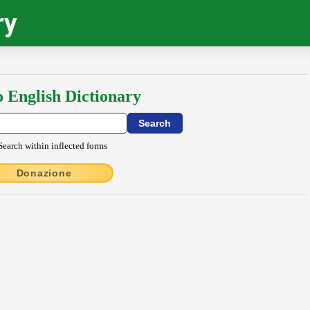
ry
o English Dictionary
Search within inflected forms
Donazione