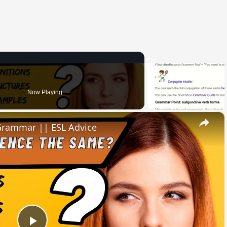
Now Playing
×
 Grammar || ESL Advice