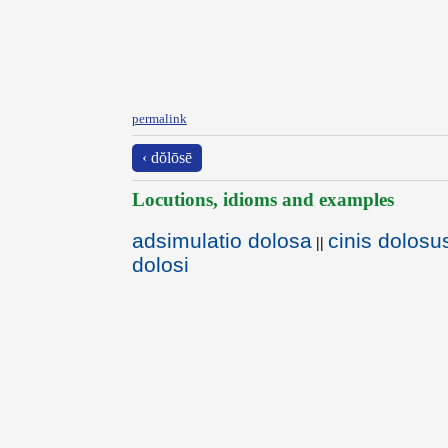
permalink
‹ dŏlōsē
Locutions, idioms and examples
adsimulatio dolosa
cinis dolosu
||
dolosi