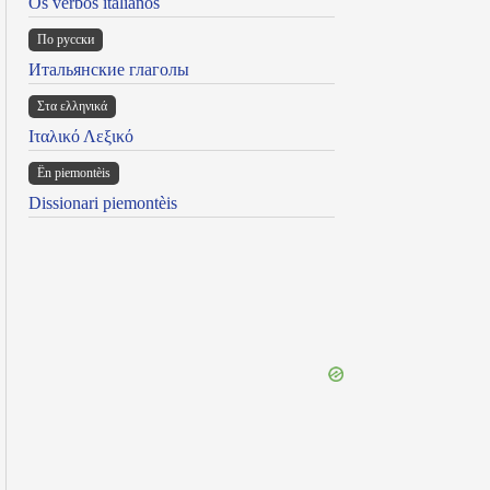
Os verbos italianos
По русски
Итальянские глаголы
Στα ελληνικά
Ιταλικό Λεξικό
Ën piemontèis
Dissionari piemontèis