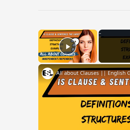
×
Play Video
All about Clauses || English