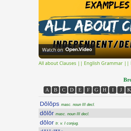
Watch on
All about Clauses || English Grammar || 
Bro
A
B
C
D
E
F
G
H
I
J
K
Dŏlŏps
masc. noun III decl.
dŏlŏr
masc. noun III decl.
dŏlor
tr. v. I conjug.