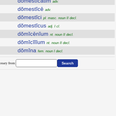
dŏmestĭcātim
adv.
dŏmestĭcē
adv.
dŏmestĭci
pl. masc. noun II decl.
dŏmestĭcus
adj. I cl.
dŏmĭcēnĭum
nt. noun II decl.
dŏmĭcĭlĭum
nt. noun II decl.
dŏmĭna
fem. noun I decl.
ionary from: