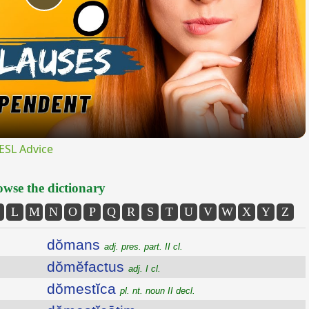
Play
Video
ESL Advice
wse the dictionary
L
M
N
O
P
Q
R
S
T
U
V
W
X
Y
Z
dŏmans
adj. pres. part. II cl.
dŏmĕfactus
adj. I cl.
dŏmestĭca
pl. nt. noun II decl.