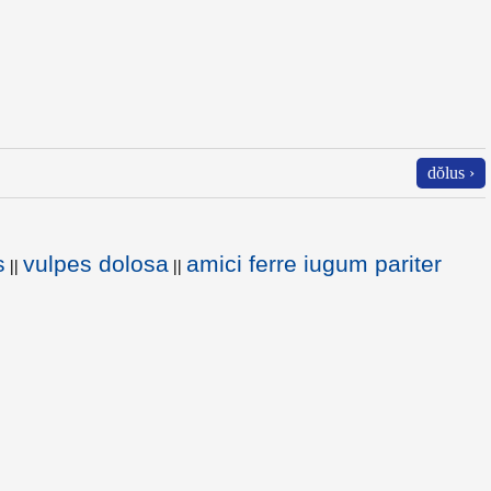
dŏlus ›
s
vulpes dolosa
amici ferre iugum pariter
||
||