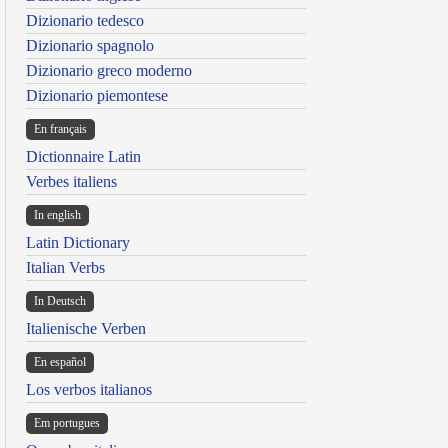
Dizionario tedesco
Dizionario spagnolo
Dizionario greco moderno
Dizionario piemontese
En français
Dictionnaire Latin
Verbes italiens
In english
Latin Dictionary
Italian Verbs
In Deutsch
Italienische Verben
En español
Los verbos italianos
Em portugues