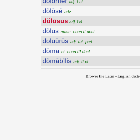
dŏlōrĭfĕr
adj. I cl.
dŏlōsē
adv.
dŏlōsus
adj. I cl.
dŏlus
masc. noun II decl.
doluūrūs
adj. fut. part.
dōma
nt. noun III decl.
dŏmābĭlis
adj. II cl.
Browse the Latin - English dict