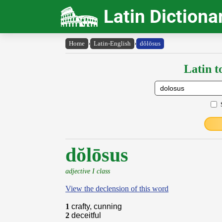
Latin Dictiona
Home
›
Latin-English
›
dŏlōsus
Latin t
dŏlōsus
adjective I class
View the declension of this word
1
crafty, cunning
2
deceitful