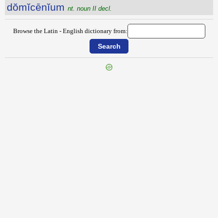
dŏmĭcēnĭum
nt. noun II decl.
Browse the Latin - English dictionary from:
{{ID:DOLORIFER100}}
---CACHE---