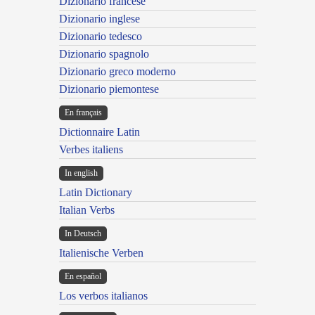
Dizionario francese
Dizionario inglese
Dizionario tedesco
Dizionario spagnolo
Dizionario greco moderno
Dizionario piemontese
En français
Dictionnaire Latin
Verbes italiens
In english
Latin Dictionary
Italian Verbs
In Deutsch
Italienische Verben
En español
Los verbos italianos