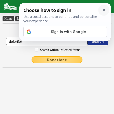
Latin Dictionary
Home
›
Latin-English
›
dŏlōrĭfĕr
Latin to English Dictionary
Search within inflected forms
Donazione