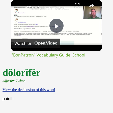
×
Unmute
"BonPatron" Vocabulary Guide: School
Play
Watch on
Video
"BonPatron" Vocabulary Guide: School
dŏlōrĭfĕr
adjective I class
View the declension of this word
painful