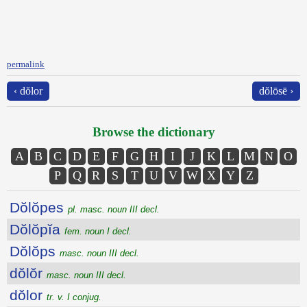
permalink
‹ dŏlor
dŏlōsē ›
Browse the dictionary
A
B
C
D
E
F
G
H
I
J
K
L
M
N
O
P
Q
R
S
T
U
V
W
X
Y
Z
Dŏlŏpes
pl. masc. noun III decl.
Dŏlŏpĭa
fem. noun I decl.
Dŏlŏps
masc. noun III decl.
dŏlŏr
masc. noun III decl.
dŏlor
tr. v. I conjug.