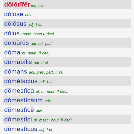
dŏlōrĭfĕr
adj. I cl.
dŏlōsē
adv.
dŏlōsus
adj. I cl.
dŏlus
masc. noun II decl.
doluūrūs
adj. fut. part.
dōma
nt. noun III decl.
dŏmābĭlis
adj. II cl.
dŏmans
adj. pres. part. II cl.
dŏmĕfactus
adj. I cl.
dŏmestĭca
pl. nt. noun II decl.
dŏmestĭcātim
adv.
dŏmestĭcē
adv.
dŏmestĭci
pl. masc. noun II decl.
dŏmestĭcus
adj. I cl.