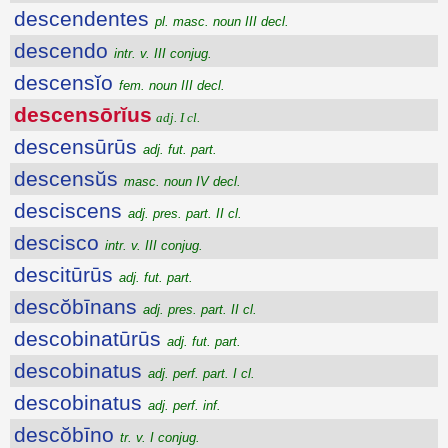
descendentes
pl. masc. noun III decl.
descendo
intr. v. III conjug.
descensĭo
fem. noun III decl.
descensōrĭus
adj. I cl.
descensūrūs
adj. fut. part.
descensŭs
masc. noun IV decl.
desciscens
adj. pres. part. II cl.
descisco
intr. v. III conjug.
descitūrūs
adj. fut. part.
descŏbīnans
adj. pres. part. II cl.
descobinatūrūs
adj. fut. part.
descobinatus
adj. perf. part. I cl.
descobinatus
adj. perf. inf.
descŏbīno
tr. v. I conjug.