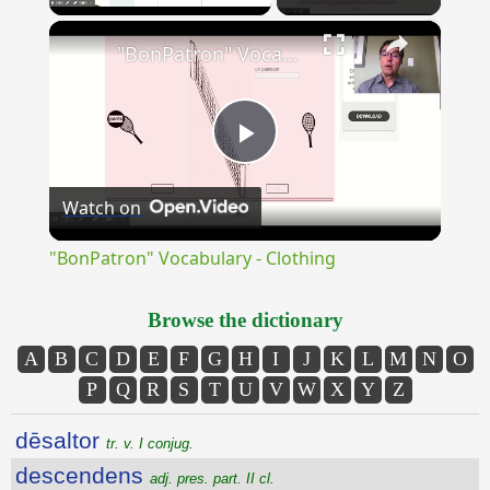
×
Unmute
"BonPatron" Vocabulary - Clothing
Play
Watch on
Video
"BonPatron" Vocabulary - Clothing
Browse the dictionary
A
B
C
D
E
F
G
H
I
J
K
L
M
N
O
P
Q
R
S
T
U
V
W
X
Y
Z
dēsaltor
tr. v. I conjug.
descendens
adj. pres. part. II cl.