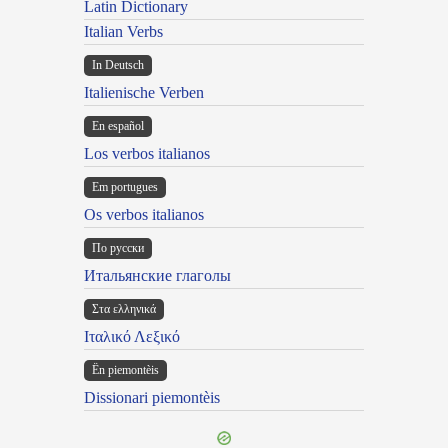
Latin Dictionary
Italian Verbs
In Deutsch
Italienische Verben
En español
Los verbos italianos
Em portugues
Os verbos italianos
По русски
Итальянские глаголы
Στα ελληνικά
Ιταλικό Λεξικό
Ën piemontèis
Dissionari piemontèis