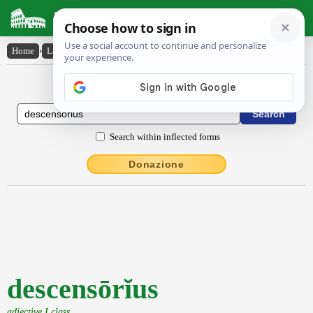
Latin Dictionary
Home
›
Latin-English
›
descensōrĭus
Latin to English Dictionary
Search within inflected forms
Donazione
descensōrĭus
adjective I class