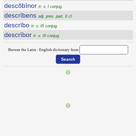
descŏbīnor
tr. v. I conjug.
descrībens
adj. pres. part. II cl.
descrībo
tr. v. III conjug.
descrībor
tr. v. III conjug.
Browse the Latin - English dictionary from:
{{ID:DESCENSORIUS100}}
---CACHE---