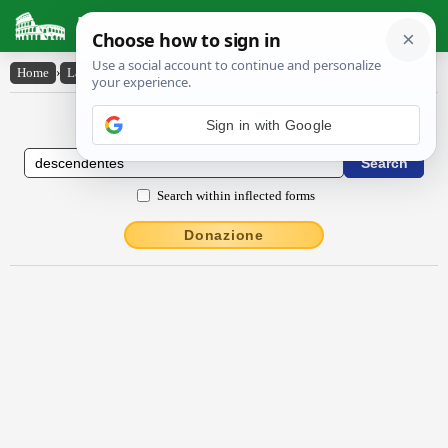
Latin Dictionary
Home
›
Latin-English
›
descendentes
Latin to English Dictionary
Search within inflected forms
Donazione