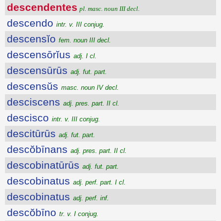
descendentes
pl. masc. noun III decl.
descendo
intr. v. III conjug.
descensĭo
fem. noun III decl.
descensōrĭus
adj. I cl.
descensūrūs
adj. fut. part.
descensŭs
masc. noun IV decl.
desciscens
adj. pres. part. II cl.
descisco
intr. v. III conjug.
descitūrūs
adj. fut. part.
descŏbīnans
adj. pres. part. II cl.
descobinatūrūs
adj. fut. part.
descobinatus
adj. perf. part. I cl.
descobinatus
adj. perf. inf.
descŏbīno
tr. v. I conjug.