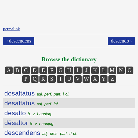
permalink
‹ descendens
descendo ›
Browse the dictionary
A
B
C
D
E
F
G
H
I
J
K
L
M
N
O
P
Q
R
S
T
U
V
W
X
Y
Z
desaltatus
adj. perf. part. I cl.
desaltatus
adj. perf. inf.
dēsalto
tr. v. I conjug.
dēsaltor
tr. v. I conjug.
descendens
adj. pres. part. II cl.