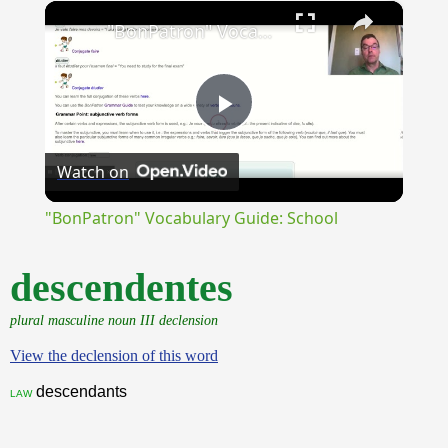
×
Unmute
"BonPatron" Vocabulary Guide: School
Play
Watch on
Video
"BonPatron" Vocabulary Guide: School
descendentes
plural masculine noun III declension
View the declension of this word
descendants
law