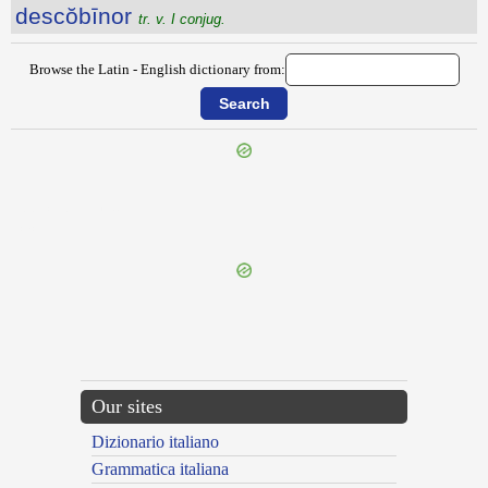
descŏbīnor
tr. v. I conjug.
Browse the Latin - English dictionary from:
{{ID:DESCENDENTES100}}
---CACHE---
Our sites
Dizionario italiano
Grammatica italiana