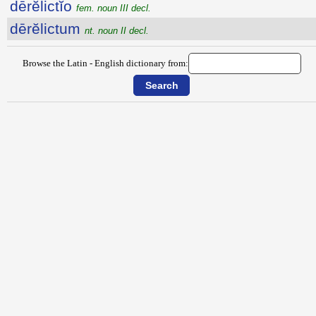
dērĕlictĭo
fem. noun III decl.
dērĕlictum
nt. noun II decl.
Browse the Latin - English dictionary from: