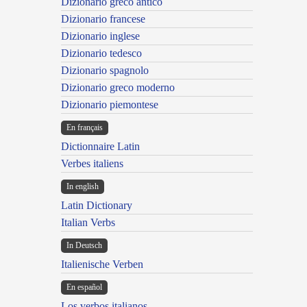
Dizionario greco antico
Dizionario francese
Dizionario inglese
Dizionario tedesco
Dizionario spagnolo
Dizionario greco moderno
Dizionario piemontese
En français
Dictionnaire Latin
Verbes italiens
In english
Latin Dictionary
Italian Verbs
In Deutsch
Italienische Verben
En español
Los verbos italianos