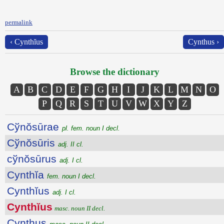
permalink
‹ Cynthĭus
Cynthus ›
Browse the dictionary
A
B
C
D
E
F
G
H
I
J
K
L
M
N
O
P
Q
R
S
T
U
V
W
X
Y
Z
Cўnŏsūrae
pl. fem. noun I decl.
Cўnŏsūris
adj. II cl.
cўnŏsūrus
adj. I cl.
Cynthĭa
fem. noun I decl.
Cynthĭus
adj. I cl.
Cynthĭus
masc. noun II decl.
Cynthus