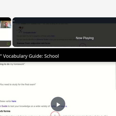
×
Now Playing
Fullscreen
" Vocabulary Guide: School
Play