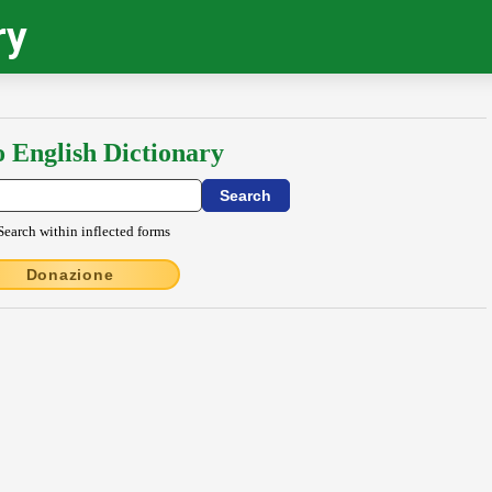
ry
o English Dictionary
Search within inflected forms
Donazione