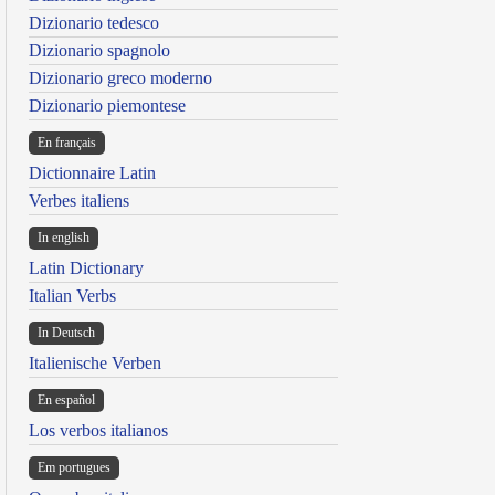
Dizionario tedesco
Dizionario spagnolo
Dizionario greco moderno
Dizionario piemontese
En français
Dictionnaire Latin
Verbes italiens
In english
Latin Dictionary
Italian Verbs
In Deutsch
Italienische Verben
En español
Los verbos italianos
Em portugues