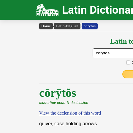
Latin Dictiona
Home
›
Latin-English
›
cōrȳtŏs
Latin t
cōrȳtŏs
masculine noun II declension
View the declension of this word
quiver, case holding arrows