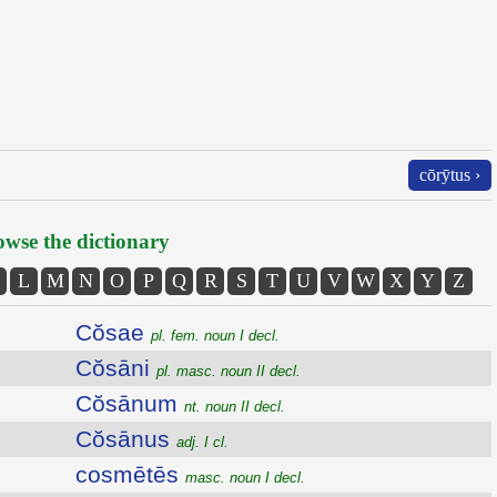
cōrȳtus ›
wse the dictionary
L
M
N
O
P
Q
R
S
T
U
V
W
X
Y
Z
Cŏsae
pl. fem. noun I decl.
Cŏsāni
pl. masc. noun II decl.
Cŏsānum
nt. noun II decl.
Cŏsānus
adj. I cl.
cosmētēs
masc. noun I decl.