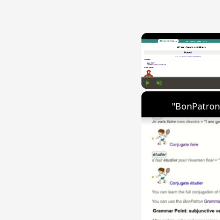
Play
Unmute
"BonPatron