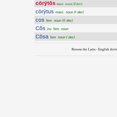
cōrȳtŏs
masc. noun II decl.
cōrȳtus
masc. noun II decl.
cos
fem. noun III decl.
Cŏs
inv. fem. noun
Cŏsa
fem. noun I decl.
Browse the Latin - English dict