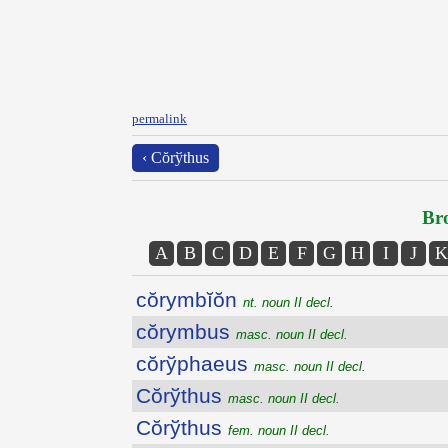
permalink
‹ Cŏrўthus
Bro
A
B
C
D
E
F
G
H
I
J
K
cŏrymbĭŏn
nt. noun II decl.
cŏrymbus
masc. noun II decl.
cŏrўphaeus
masc. noun II decl.
Cŏrўthus
masc. noun II decl.
Cŏrўthus
fem. noun II decl.