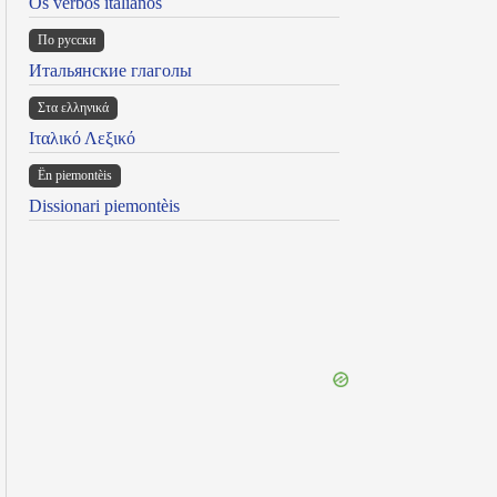
Os verbos italianos
По русски
Итальянские глаголы
Στα ελληνικά
Ιταλικό Λεξικό
Ën piemontèis
Dissionari piemontèis