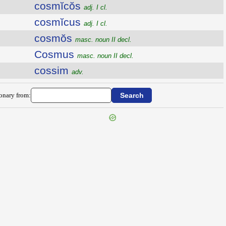
cosmĭcŏs
adj. I cl.
cosmĭcus
adj. I cl.
cosmŏs
masc. noun II decl.
Cosmus
masc. noun II decl.
cossim
adv.
ionary from: