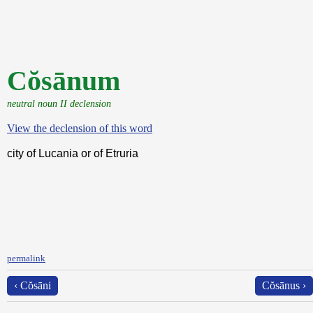
Cŏsānum
neutral noun II declension
View the declension of this word
city of Lucania or of Etruria
permalink
‹ Cŏsāni
Cŏsānus ›