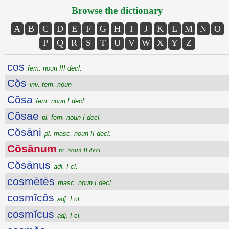
Browse the dictionary
A
B
C
D
E
F
G
H
I
J
K
L
M
N
O
P
Q
R
S
T
U
V
W
X
Y
Z
cos
fem. noun III decl.
Cŏs
inv. fem. noun
Cŏsa
fem. noun I decl.
Cŏsae
pl. fem. noun I decl.
Cŏsāni
pl. masc. noun II decl.
Cŏsānum
nt. noun II decl.
Cŏsānus
adj. I cl.
cosmētēs
masc. noun I decl.
cosmĭcŏs
adj. I cl.
cosmĭcus
adj. I cl.