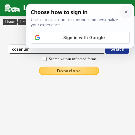
Latin Dictionary
Home
›
Latin-English
›
Cŏsānum
Latin to English Dictionary
Search within inflected forms
Donazione