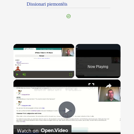
Dissionari piemontèis
×
Now Playing
×
Play
Unmute
Fullscreen
"BonPatron" Vocabulary Guide: School
Play
Watch on