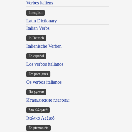
Verbes italiens
In english
Latin Dictionary
Italian Verbs
In Deutsch
Italienische Verben
En español
Los verbos italianos
Em portugues
Os verbos italianos
По русски
Итальянские глаголы
Στα ελληνικά
Ιταλικό Λεξικό
Ën piemontèis