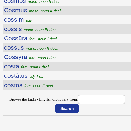
cosmŏs
masc. noun II decl.
Cosmus
masc. noun II decl.
cossim
adv.
cossis
masc. noun III decl.
Cossūra
fem. noun I decl.
cossus
masc. noun II decl.
Cossyra
fem. noun I decl.
costa
fem. noun I decl.
costātus
adj. I cl.
costos
fem. noun II decl.
Browse the Latin - English dictionary from: