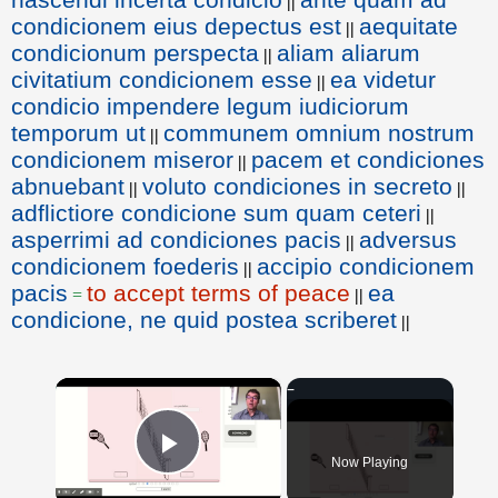
||
condicionem eius depectus est
aequitate
||
condicionum perspecta
aliam aliarum
||
civitatium condicionem esse
ea videtur
||
condicio impendere legum iudiciorum
temporum ut
communem omnium nostrum
||
condicionem miseror
pacem et condiciones
||
abnuebant
voluto condiciones in secreto
||
||
adflictiore condicione sum quam ceteri
||
asperrimi ad condiciones pacis
adversus
||
condicionem foederis
accipio condicionem
||
pacis
to accept terms of peace
ea
=
||
condicione, ne quid postea scriberet
||
×
Now Playing
Play Video