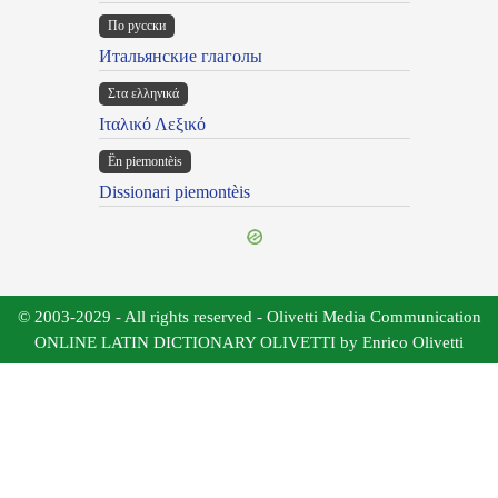
По русски
Итальянские глаголы
Στα ελληνικά
Ιταλικό Λεξικό
Ën piemontèis
Dissionari piemontèis
© 2003-2029 - All rights reserved - Olivetti Media Communication
ONLINE LATIN DICTIONARY OLIVETTI by Enrico Olivetti