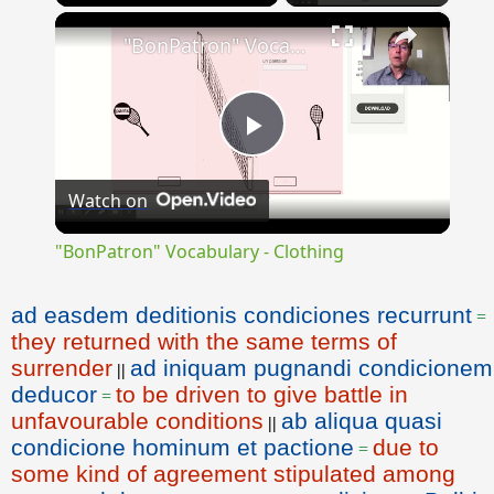
×
"BonPatron" Vocabulary - Clothing
Play
Watch on
Video
"BonPatron" Vocabulary - Clothing
ad easdem deditionis condiciones recurrunt
=
they returned with the same terms of
surrender
ad iniquam pugnandi condicionem
||
deducor
to be driven to give battle in
=
unfavourable conditions
ab aliqua quasi
||
condicione hominum et pactione
due to
=
some kind of agreement stipulated among