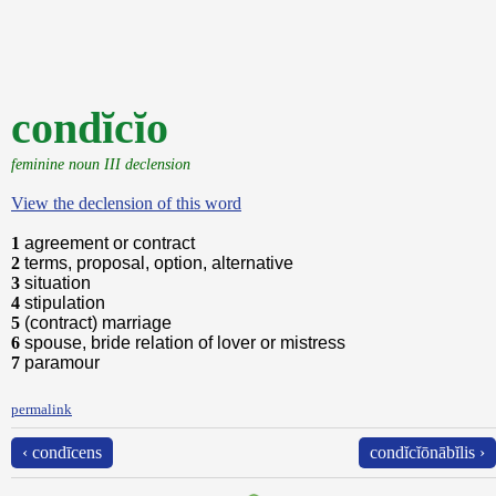
condĭcĭo
feminine noun III declension
View the declension of this word
1
agreement or contract
2
terms, proposal, option, alternative
3
situation
4
stipulation
5
(contract) marriage
6
spouse, bride relation of lover or mistress
7
paramour
permalink
‹ condīcens
condĭcĭōnābĭlis ›