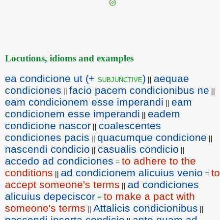
Locutions, idioms and examples
ea condicione ut (+
)
aequae
subjunctive
||
condiciones
facio pacem condicionibus ne
||
||
eam condicionem esse imperandi
eam
||
condicionem esse imperandi
eadem
||
condicione nascor
coalescentes
||
condiciones pacis
quacumque condicione
||
||
nascendi condicio
casualis condicio
||
||
accedo ad condiciones
to adhere to the
=
conditions
ad condicionem alicuius venio
to
||
=
accept someone's terms
ad condiciones
||
alicuius depeciscor
to make a pact with
=
someone's terms
Attalicis condicionibus
||
||
nascendi incerta condicio
ante quam ad