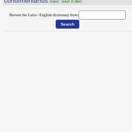
condīmentārĭus
masc. noun II decl.
Browse the Latin - English dictionary from: