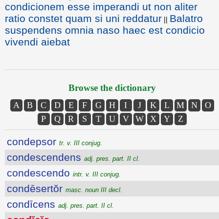
condicionem esse imperandi ut non aliter
ratio constet quam si uni reddatur
Balatro
||
suspendens omnia naso haec est condicio
vivendi aiebat
Browse the dictionary
A
B
C
D
E
F
G
H
I
J
K
L
M
N
O
P
Q
R
S
T
U
V
W
X
Y
Z
condepsor
tr. v. III conjug.
condescendens
adj. pres. part. II cl.
condescendo
intr. v. III conjug.
condēsertŏr
masc. noun III decl.
condīcens
adj. pres. part. II cl.