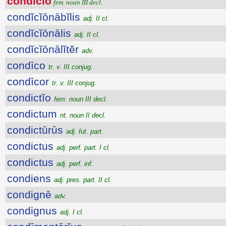
condĭcĭo
fem. noun III decl.
condĭcĭōnābĭlis
adj. II cl.
condĭcĭōnālis
adj. II cl.
condĭcĭōnālĭtĕr
adv.
condīco
tr. v. III conjug.
condīcor
tr. v. III conjug.
condictĭo
fem. noun III decl.
condictum
nt. noun II decl.
condictūrūs
adj. fut. part.
condictus
adj. perf. part. I cl.
condictus
adj. perf. inf.
condiens
adj. pres. part. II cl.
condignē
adv.
condignus
adj. I cl.