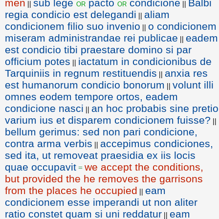
men
sub lege
pacto
condicione
Balbi
or
or
||
||
regia condicio est delegandi
aliam
||
condicionem filio suo invenio
o condicionem
||
miseram administrandae rei publicae
eadem
||
est condicio tibi praestare domino si par
officium potes
iactatum in condicionibus de
||
Tarquiniis in regnum restituendis
anxia res
||
est humanorum condicio bonorum
volunt illi
||
omnes eodem tempore ortos, eadem
condicione nasci
an hoc probabis sine pretio
||
varium ius et disparem condicionem fuisse?
||
bellum gerimus: sed non pari condicione,
contra arma verbis
accepimus condiciones,
||
sed ita, ut removeat praesidia ex iis locis
quae occupavit
we accept the conditions,
=
but provided the he removes the garrisons
from the places he occupied
eam
||
condicionem esse imperandi ut non aliter
ratio constet quam si uni reddatur
eam
||