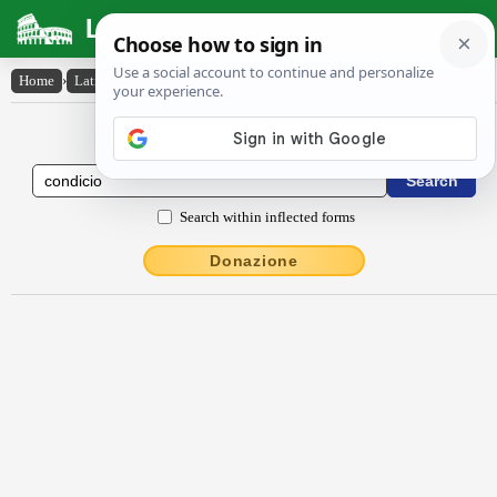
Latin Dictionary
Home
›
Latin-English
›
condĭcĭo
Latin to English Dictionary
Search within inflected forms
Donazione