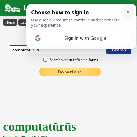
Latin Dictionary
Home
›
Latin-English
›
computatūrūs
Latin to English Dictionary
Search within inflected forms
Donazione
computatūrūs
adjective future participle