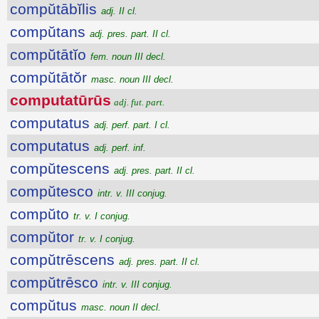
compŭtābĭlis
adj. II cl.
compŭtans
adj. pres. part. II cl.
compŭtātĭo
fem. noun III decl.
compŭtātŏr
masc. noun III decl.
computatūrūs
adj. fut. part.
computatus
adj. perf. part. I cl.
computatus
adj. perf. inf.
compŭtescens
adj. pres. part. II cl.
compŭtesco
intr. v. III conjug.
compŭto
tr. v. I conjug.
compŭtor
tr. v. I conjug.
compŭtrēscens
adj. pres. part. II cl.
compŭtrēsco
intr. v. III conjug.
compŭtus
masc. noun II decl.