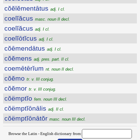
cŏĕlĕmentātus
adj. I cl.
coelĭăcus
masc. noun II decl.
coelĭăcus
adj. I cl.
coelĭōtĭcus
adj. I cl.
cŏēmendātus
adj. I cl.
cŏĕmens
adj. pres. part. II cl.
coemētērĭum
nt. noun II decl.
cŏĕmo
tr. v. III conjug.
cŏĕmor
tr. v. III conjug.
cŏëmptĭo
fem. noun III decl.
cŏëmptĭōnālis
adj. II cl.
cŏëmptĭōnātŏr
masc. noun III decl.
Browse the Latin - English dictionary from: