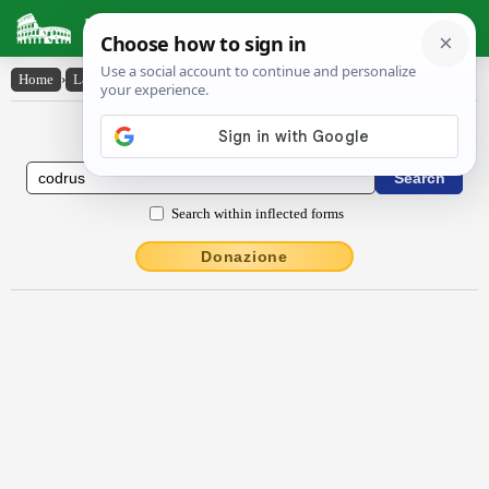
Latin Dictionary
Home
›
Latin-English
›
Codrus
Latin to English Dictionary
Search within inflected forms
Donazione