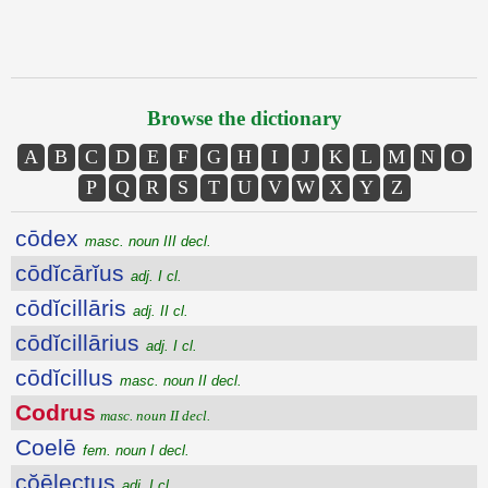
Browse the dictionary
A
B
C
D
E
F
G
H
I
J
K
L
M
N
O
P
Q
R
S
T
U
V
W
X
Y
Z
cōdex
masc. noun III decl.
cōdĭcārĭus
adj. I cl.
cōdĭcillāris
adj. II cl.
cōdĭcillārius
adj. I cl.
cōdĭcillus
masc. noun II decl.
Codrus
masc. noun II decl.
Coelē
fem. noun I decl.
cŏēlectus
adj. I cl.