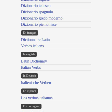
Dizionario tedesco
Dizionario spagnolo
Dizionario greco moderno
Dizionario piemontese
En français
Dictionnaire Latin
Verbes italiens
In english
Latin Dictionary
Italian Verbs
In Deutsch
Italienische Verben
En español
Los verbos italianos
Em portugues