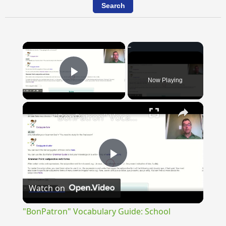
×
Now Playing
Play Video
×
"BonPatron" Vocabulary Guide: School
Play
Watch on
Video
"BonPatron" Vocabulary Guide: School