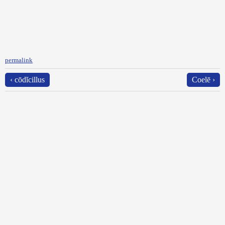
permalink
‹ cōdĭcillus
Coelē ›