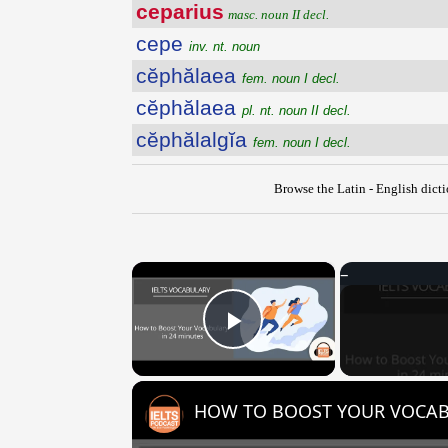
ceparius
masc. noun II decl.
cepe
inv. nt. noun
cĕphălaea
fem. noun I decl.
cĕphălaea
pl. nt. noun II decl.
cĕphălalgĭa
fem. noun I decl.
Browse the Latin - English dict
×
Play Video
HOW TO BOOST YOUR VOCAB