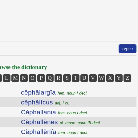
cepe ›
wse the dictionary
L
M
N
O
P
Q
R
S
T
U
V
W
X
Y
Z
cĕphălargĭa
fem. noun I decl.
cĕphălĭcus
adj. I cl.
Cĕphallania
fem. noun I decl.
Cĕphallēnes
pl. masc. noun III decl.
Cĕphallēnĭa
fem. noun I decl.