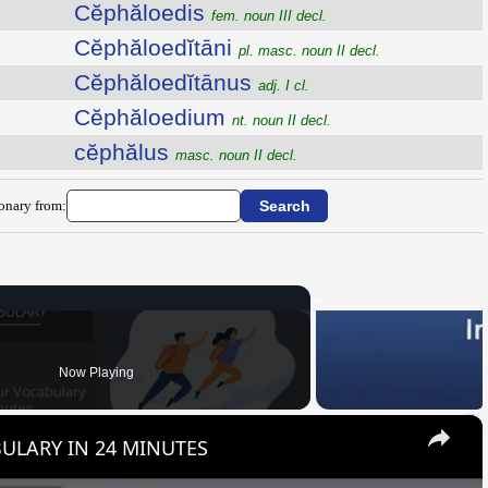
Cĕphăloedis
fem. noun III decl.
Cĕphăloedĭtāni
pl. masc. noun II decl.
Cĕphăloedĭtānus
adj. I cl.
Cĕphăloedium
nt. noun II decl.
cĕphălus
masc. noun II decl.
ionary from:
Now Playing
×
ULARY IN 24 MINUTES