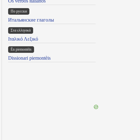
Os verbos italianos
По русски
Итальянские глаголы
Στα ελληνικά
Ιταλικό Λεξικό
Ën piemontèis
Dissionari piemontèis