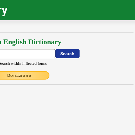
ry
o English Dictionary
Search within inflected forms
Donazione