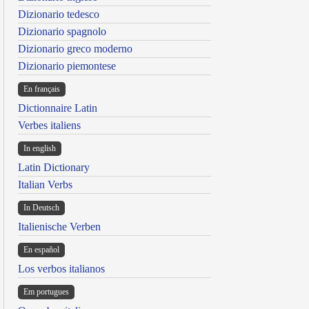
Dizionario tedesco
Dizionario spagnolo
Dizionario greco moderno
Dizionario piemontese
En français
Dictionnaire Latin
Verbes italiens
In english
Latin Dictionary
Italian Verbs
In Deutsch
Italienische Verben
En español
Los verbos italianos
Em portugues