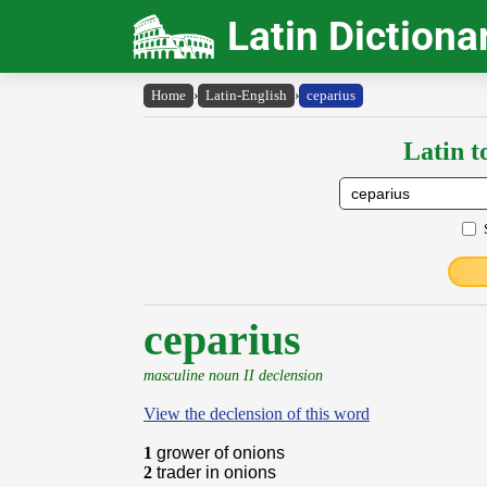
Latin Dictiona
Home
›
Latin-English
›
ceparius
Latin t
ceparius
masculine noun II declension
View the declension of this word
1
grower of onions
2
trader in onions