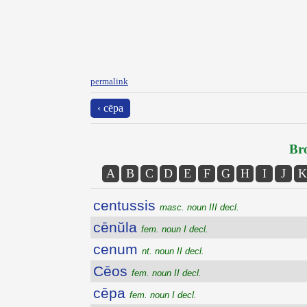
permalink
‹ cēpa
Bro
A
B
C
D
E
F
G
H
I
J
K
centussis
masc. noun III decl.
cēnŭla
fem. noun I decl.
cenum
nt. noun II decl.
Cēos
fem. noun II decl.
cēpa
fem. noun I decl.