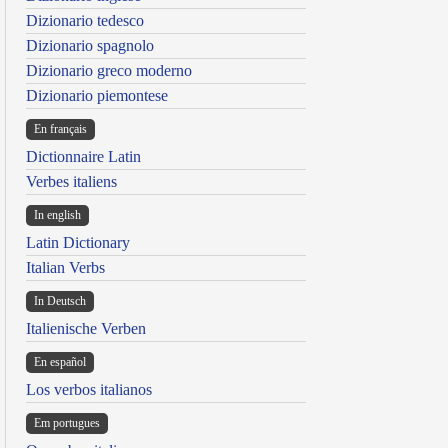
Dizionario tedesco
Dizionario spagnolo
Dizionario greco moderno
Dizionario piemontese
En français
Dictionnaire Latin
Verbes italiens
In english
Latin Dictionary
Italian Verbs
In Deutsch
Italienische Verben
En español
Los verbos italianos
Em portugues