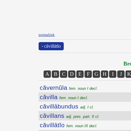
permalink
‹ căvillātĭo
Bro
A
B
C
D
E
F
G
H
I
J
K
căvernŭla
fem. noun I decl.
căvilla
fem. noun I decl.
căvillābundus
adj. I cl.
căvillans
adj. pres. part. II cl.
căvillātĭo
fem. noun III decl.