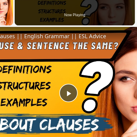
 Video
Now Playing
lauses || English Grammar || ESL Advice
Play
Video