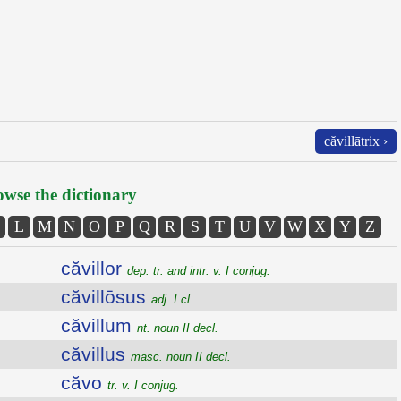
căvillātrix ›
wse the dictionary
L
M
N
O
P
Q
R
S
T
U
V
W
X
Y
Z
căvillor
dep. tr. and intr. v. I conjug.
căvillōsus
adj. I cl.
căvillum
nt. noun II decl.
căvillus
masc. noun II decl.
căvo
tr. v. I conjug.