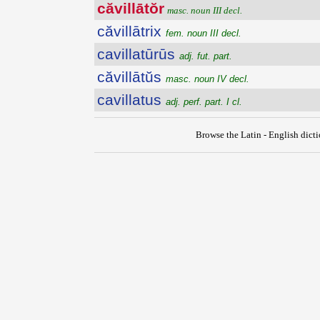
căvillātŏr
masc. noun III decl.
căvillātrix
fem. noun III decl.
cavillatūrūs
adj. fut. part.
căvillātŭs
masc. noun IV decl.
cavillatus
adj. perf. part. I cl.
Browse the Latin - English dict