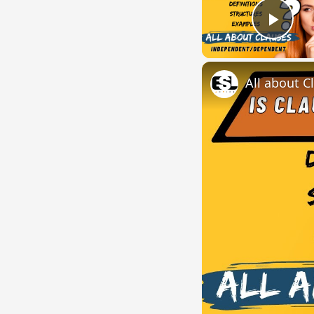
Play
All about C