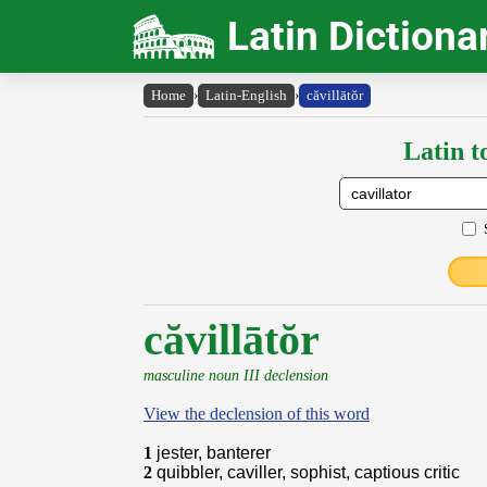
Latin Dictiona
Home
›
Latin-English
›
căvillātŏr
Latin t
căvillātŏr
masculine noun III declension
View the declension of this word
1
jester, banterer
2
quibbler, caviller, sophist, captious critic