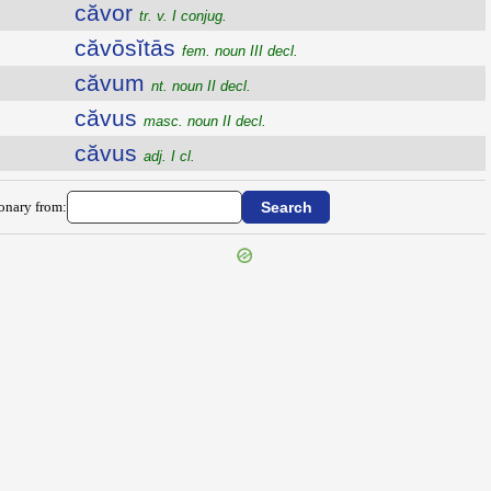
căvor
tr. v. I conjug.
căvōsĭtās
fem. noun III decl.
căvum
nt. noun II decl.
căvus
masc. noun II decl.
căvus
adj. I cl.
ionary from: