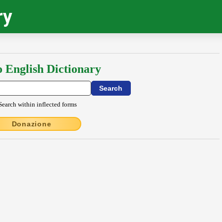
ry
o English Dictionary
Search within inflected forms
Donazione