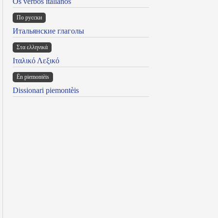
Os verbos italianos
По русски
Итальянские глаголы
Στα ελληνικά
Ιταλικό Λεξικό
Ën piemontèis
Dissionari piemontèis