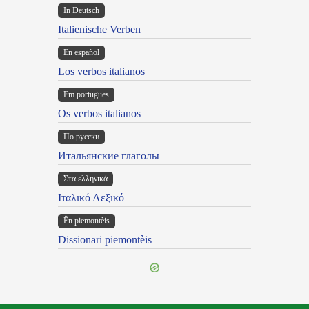
In Deutsch
Italienische Verben
En español
Los verbos italianos
Em portugues
Os verbos italianos
По русски
Итальянские глаголы
Στα ελληνικά
Ιταλικό Λεξικό
Ën piemontèis
Dissionari piemontèis