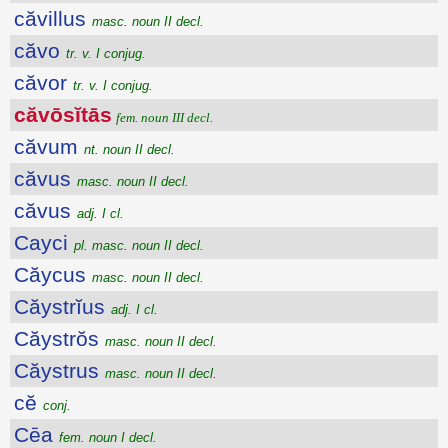
căvillus
masc. noun II decl.
căvo
tr. v. I conjug.
căvor
tr. v. I conjug.
căvōsĭtās
fem. noun III decl.
căvum
nt. noun II decl.
căvus
masc. noun II decl.
căvus
adj. I cl.
Cayci
pl. masc. noun II decl.
Căycus
masc. noun II decl.
Căystrĭus
adj. I cl.
Căystrŏs
masc. noun II decl.
Căystrus
masc. noun II decl.
cĕ
conj.
Cēa
fem. noun I decl.