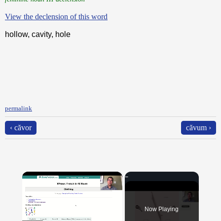
View the declension of this word
hollow, cavity, hole
permalink
‹ căvor
căvum ›
×
Now Playing