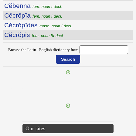
Cĕbenna
fem. noun I decl.
Cĕcrŏpĭa
fem. noun I decl.
Cĕcrŏpĭdēs
masc. noun I decl.
Cĕcrŏpis
fem. noun III decl.
Browse the Latin - English dictionary from:
{{ID:CAVOSITAS100}}
---CACHE---
Our sites