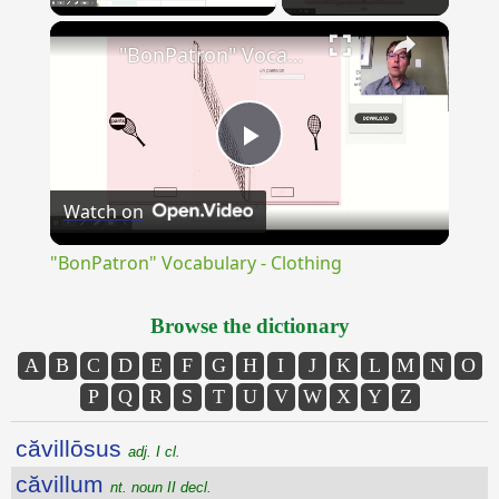
×
Unmute
"BonPatron" Vocabulary - Clothing
Play
Watch on
Video
"BonPatron" Vocabulary - Clothing
Browse the dictionary
A
B
C
D
E
F
G
H
I
J
K
L
M
N
O
P
Q
R
S
T
U
V
W
X
Y
Z
căvillōsus
adj. I cl.
căvillum
nt. noun II decl.