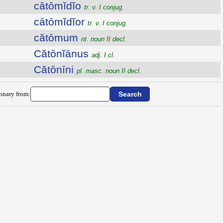
cātōmĭdĭo
tr. v. I conjug.
cātōmĭdĭor
tr. v. I conjug.
cătōmum
nt. noun II decl.
Cătōnĭānus
adj. I cl.
Cătōnīni
pl. masc. noun II decl.
ionary from: