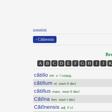
permalink
‹ Cătĭnensis
Bro
A
B
C
D
E
F
G
H
I
J
K
cătillo
intr. v. I conjug.
cătillum
nt. noun II decl.
cătillus
masc. noun II decl.
Cătĭna
fem. noun I decl.
Cătĭnensis
adj. II cl.