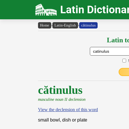
Latin Dictiona
Home
›
Latin-English
›
cătinulus
Latin t
cătinulus
masculine noun II declension
View the declension of this word
small bowl, dish or plate