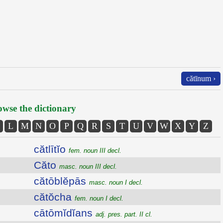
cătīnum ›
wse the dictionary
L
M
N
O
P
Q
R
S
T
U
V
W
X
Y
Z
cătlītĭo
fem. noun III decl.
Căto
masc. noun III decl.
cătōblĕpās
masc. noun I decl.
cătŏcha
fem. noun I decl.
cātōmĭdĭans
adj. pres. part. II cl.