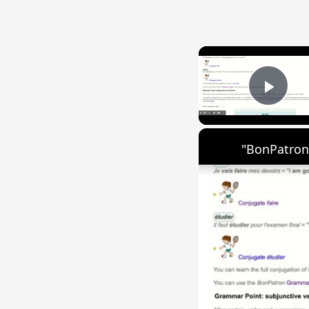
Play
"BonPatron