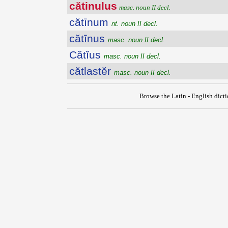
cătinulus
masc. noun II decl.
cătīnum
nt. noun II decl.
cătīnus
masc. noun II decl.
Cătĭus
masc. noun II decl.
cătlastĕr
masc. noun II decl.
Browse the Latin - English dict