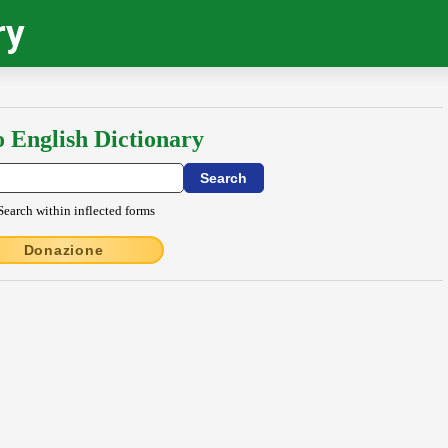
ry
o English Dictionary
Search within inflected forms
Donazione