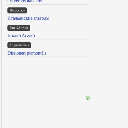
Os verbos italianos
По русски
Итальянские глаголы
Στα ελληνικά
Ιταλικό Λεξικό
Ën piemontèis
Dissionari piemontèis