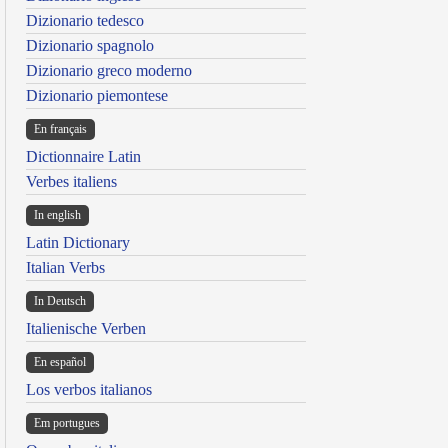
Dizionario tedesco
Dizionario spagnolo
Dizionario greco moderno
Dizionario piemontese
En français
Dictionnaire Latin
Verbes italiens
In english
Latin Dictionary
Italian Verbs
In Deutsch
Italienische Verben
En español
Los verbos italianos
Em portugues