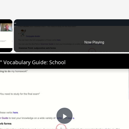
×
 Video
Now Playing
" Vocabulary Guide: School
Play