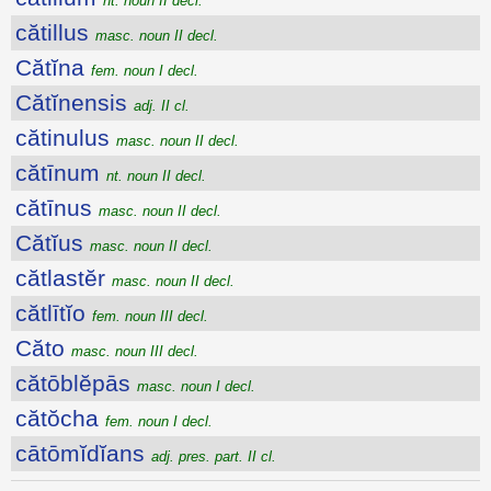
nt. noun II decl.
cătillus
masc. noun II decl.
Cătĭna
fem. noun I decl.
Cătĭnensis
adj. II cl.
cătinulus
masc. noun II decl.
cătīnum
nt. noun II decl.
cătīnus
masc. noun II decl.
Cătĭus
masc. noun II decl.
cătlastĕr
masc. noun II decl.
cătlītĭo
fem. noun III decl.
Căto
masc. noun III decl.
cătōblĕpās
masc. noun I decl.
cătŏcha
fem. noun I decl.
cātōmĭdĭans
adj. pres. part. II cl.