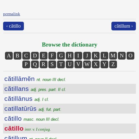
permalink
‹ cătillo
cătillum ›
Browse the dictionary
A
B
C
D
E
F
G
H
I
J
K
L
M
N
O
P
Q
R
S
T
U
V
W
X
Y
Z
cătillāmĕn
nt. noun III decl.
cătillans
adj. pres. part. II cl.
cătillānus
adj. I cl.
catillatūrūs
adj. fut. part.
cătillo
masc. noun III decl.
cătillo
intr. v. I conjug.
cătillum