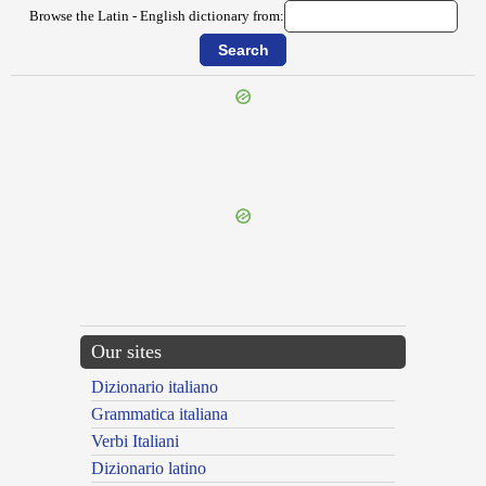
Browse the Latin - English dictionary from:
{{ID:CATILLO200}}
---CACHE---
Our sites
Dizionario italiano
Grammatica italiana
Verbi Italiani
Dizionario latino