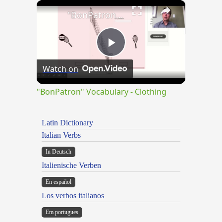
×
Play
Unmute
Fullscreen
"BonPatron" Vocabulary - Clothing
Play
Watch on
Video
"BonPatron" Vocabulary - Clothing
Latin Dictionary
Italian Verbs
In Deutsch
Italienische Verben
En español
Los verbos italianos
Em portugues