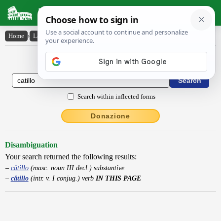
Latin Dictionary
Home
›
Latin-English
›
cătillo
Latin to English Dictionary
Search within inflected forms
Donazione
Disambiguation
Your search returned the following results:
cătillo
(masc. noun III decl.) substantive
cătillo
(intr. v. I conjug.) verb
IN THIS PAGE