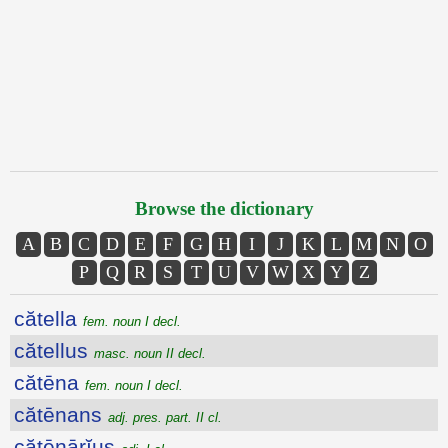
Browse the dictionary
A
B
C
D
E
F
G
H
I
J
K
L
M
N
O
P
Q
R
S
T
U
V
W
X
Y
Z
cătella
fem. noun I decl.
cătellus
masc. noun II decl.
cătēna
fem. noun I decl.
cătēnans
adj. pres. part. II cl.
cătēnārĭus