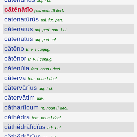
adj. I cl.
cătēnātĭo
fem. noun III decl.
catenatūrūs
adj. fut. part.
cătēnātus
adj. perf. part. I cl.
catenatus
adj. perf. inf.
cătēno
tr. v. I conjug.
cătēnor
tr. v. I conjug.
cătēnŭla
fem. noun I decl.
căterva
fem. noun I decl.
cătervārĭus
adj. I cl.
cătervātim
adv.
căthartĭcum
nt. noun II decl.
căthĕdra
fem. noun I decl.
căthĕdrālĭcĭus
adj. I cl.
căthĕdrārĭus