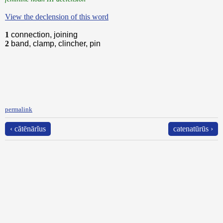
View the declension of this word
1
connection, joining
2
band, clamp, clincher, pin
permalink
‹ cătēnārĭus
catenatūrūs ›