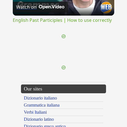
Watch on
Video
English Past Participles | How to use correctly
{{ID:CATENATIO100}}
---CACHE---
Our sites
Dizionario italiano
Grammatica italiana
Verbi Italiani
Dizionario latino
Dizionario greco antico