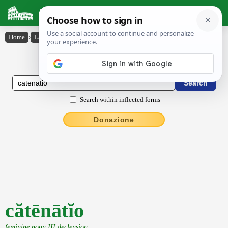
Latin Dictionary
Home
›
Latin-English
›
cătēnātĭo
Latin to English Dictionary
Search within inflected forms
Donazione
cătēnātĭo
feminine noun III declension