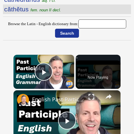
adj. I cl.
căthĕtus
fem. noun II decl.
Browse the Latin - English dictionary from:
×
Now Playing
Play Video
×
English Past Participles | How to use correctly
Play