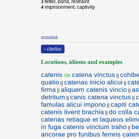
3
fetter, bond, restraint
4
imprisonment, captivity
permalink
‹ cătellus
Locutions, idioms and examples
catenis
catena vinctus
cohibe
or
||
quatio
catenas inicio alicui
cat
||
||
firma
aliquem catenis vincio
as
||
||
detritum
canis catena vinctus
||
||
famulas alicui impono
capiti ca
||
catenis livent brachia
do colla c
||
catenas retiaque et laqueos elim
in fuga catenis vinctum traho
be
||
ancorae pro funibus ferreis caten