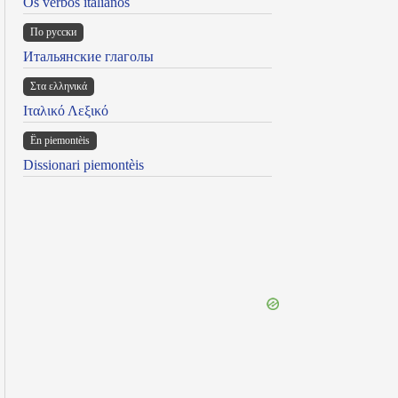
Os verbos italianos
По русски
Итальянские глаголы
Στα ελληνικά
Ιταλικό Λεξικό
Ën piemontèis
Dissionari piemontèis