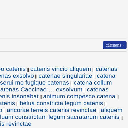
cătēnans ›
o catenis
catenis vincio aliquem
catenas
||
||
enas exsolvo
catenae singulariae
catena
||
||
serui me fugique catenas
catena collum
||
catenas Caecinae … exsolvunt
catenas
||
tenis insonabat
animum compesce catena
||
||
atenis
belua constricta legum catenis
||
||
o
ancorae ferreis catenis revinctae
aliquem
||
||
luam constrictam legum sacratarum catenis
||
is revinctae