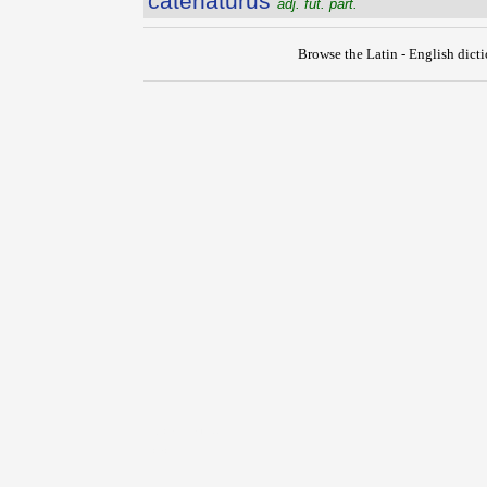
catenatūrūs
adj. fut. part.
Browse the Latin - English dict
{{ID:CATENA100}}
---CACHE---