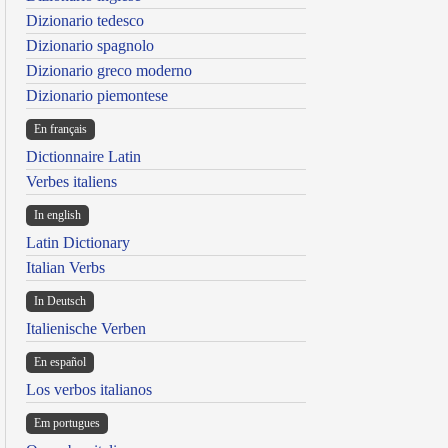
Dizionario tedesco
Dizionario spagnolo
Dizionario greco moderno
Dizionario piemontese
En français
Dictionnaire Latin
Verbes italiens
In english
Latin Dictionary
Italian Verbs
In Deutsch
Italienische Verben
En español
Los verbos italianos
Em portugues