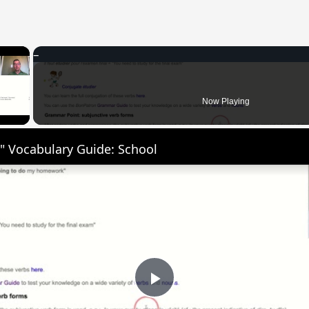
×
 Video
Now Playing
" Vocabulary Guide: School
Play