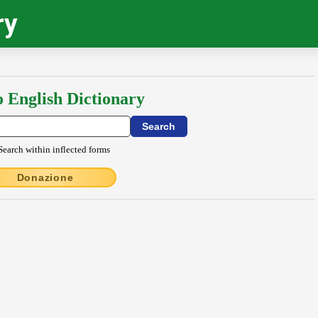
ry
o English Dictionary
Search within inflected forms
Donazione