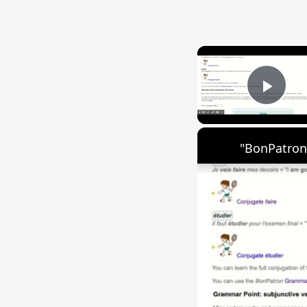
Play
"BonPatron