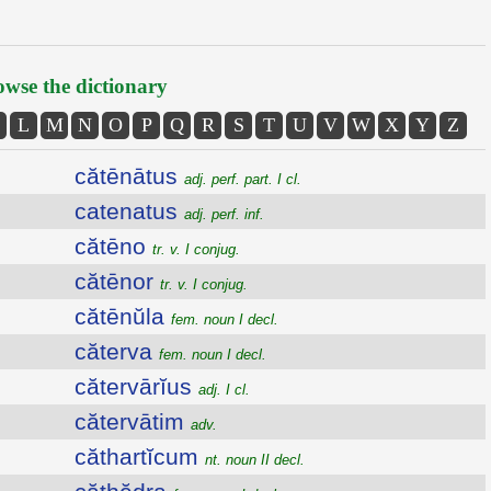
wse the dictionary
L
M
N
O
P
Q
R
S
T
U
V
W
X
Y
Z
cătēnātus
adj. perf. part. I cl.
catenatus
adj. perf. inf.
cătēno
tr. v. I conjug.
cătēnor
tr. v. I conjug.
cătēnŭla
fem. noun I decl.
căterva
fem. noun I decl.
cătervārĭus
adj. I cl.
cătervātim
adv.
căthartĭcum
nt. noun II decl.