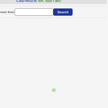
căthĕdra
fem. noun I decl.
ionary from: