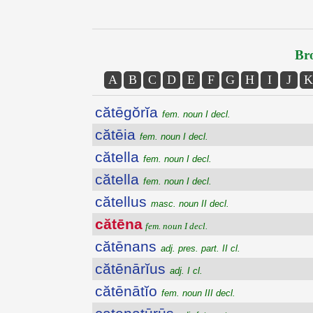
Bro
A
B
C
D
E
F
G
H
I
J
K
cătēgŏrĭa
fem. noun I decl.
cătēia
fem. noun I decl.
cătella
fem. noun I decl.
cătella
fem. noun I decl.
cătellus
masc. noun II decl.
cătēna
fem. noun I decl.
cătēnans
adj. pres. part. II cl.
cătēnārĭus
adj. I cl.
cătēnātĭo
fem. noun III decl.