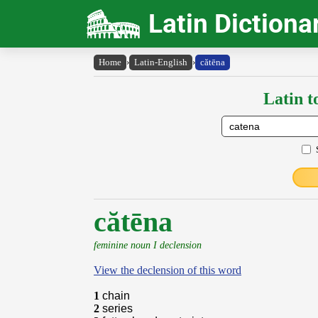
Latin Dictiona
Home
›
Latin-English
›
cătēna
Latin t
cătēna
feminine noun I declension
View the declension of this word
1
chain
2
series