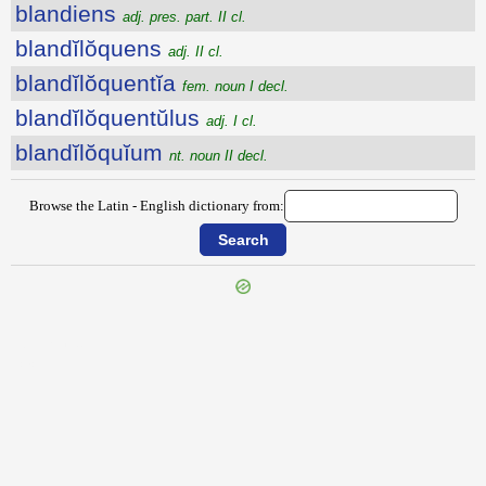
blandiens
adj. pres. part. II cl.
blandĭlŏquens
adj. II cl.
blandĭlŏquentĭa
fem. noun I decl.
blandĭlŏquentŭlus
adj. I cl.
blandĭlŏquĭum
nt. noun II decl.
Browse the Latin - English dictionary from:
{{ID:BIURUS100}}
---CACHE---