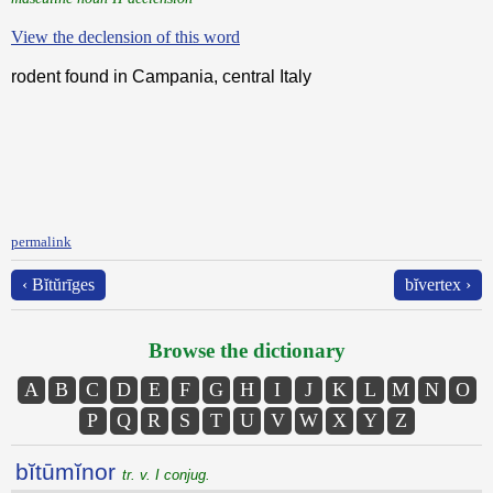
View the declension of this word
rodent found in Campania, central Italy
permalink
‹ Bĭtŭrīges
bĭvertex ›
Browse the dictionary
A
B
C
D
E
F
G
H
I
J
K
L
M
N
O
P
Q
R
S
T
U
V
W
X
Y
Z
bĭtūmĭnor
tr. v. I conjug.