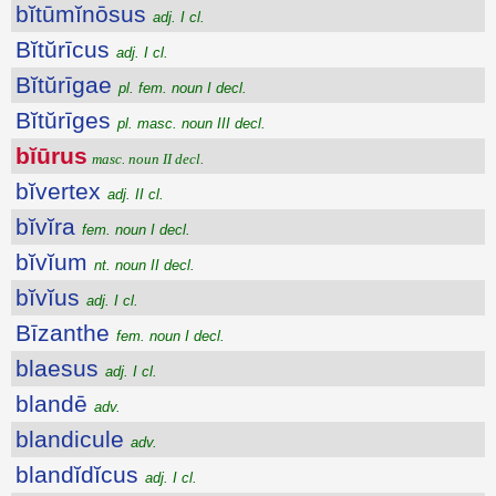
bĭtūmĭnōsus
adj. I cl.
Bĭtŭrīcus
adj. I cl.
Bĭtŭrīgae
pl. fem. noun I decl.
Bĭtŭrīges
pl. masc. noun III decl.
bĭūrus
masc. noun II decl.
bĭvertex
adj. II cl.
bĭvĭra
fem. noun I decl.
bĭvĭum
nt. noun II decl.
bĭvĭus
adj. I cl.
Bīzanthe
fem. noun I decl.
blaesus
adj. I cl.
blandē
adv.
blandicule
adv.
blandĭdĭcus
adj. I cl.