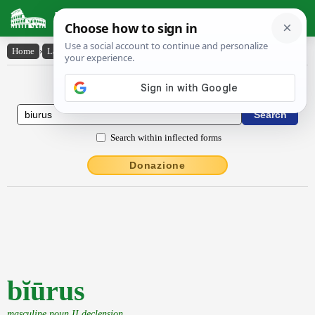
Latin Dictionary
Home
›
Latin-English
›
bĭūrus
Latin to English Dictionary
Search within inflected forms
Donazione
bĭūrus
masculine noun II declension