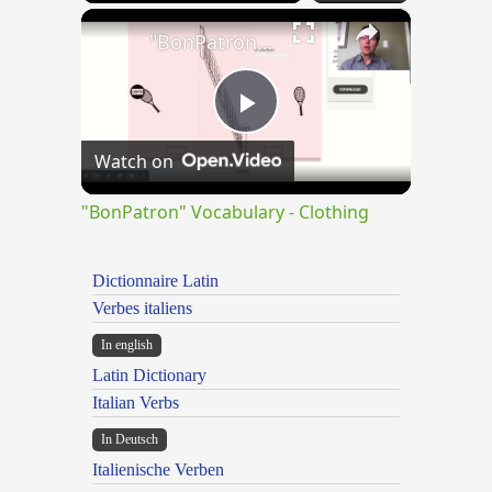
×
"BonPatron" Vocabulary - Clothing
Play
Watch on
Video
"BonPatron" Vocabulary - Clothing
Dictionnaire Latin
Verbes italiens
In english
Latin Dictionary
Italian Verbs
In Deutsch
Italienische Verben