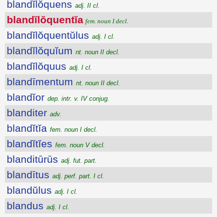
blandĭlŏquens
adj. II cl.
blandĭlŏquentĭa
fem. noun I decl.
blandĭlŏquentŭlus
adj. I cl.
blandĭlŏquĭum
nt. noun II decl.
blandĭlŏquus
adj. I cl.
blandīmentum
nt. noun II decl.
blandĭor
dep. intr. v. IV conjug.
blanditer
adv.
blandĭtĭa
fem. noun I decl.
blandĭtĭes
fem. noun V decl.
blanditūrūs
adj. fut. part.
blandītus
adj. perf. part. I cl.
blandŭlus
adj. I cl.
blandus
adj. I cl.