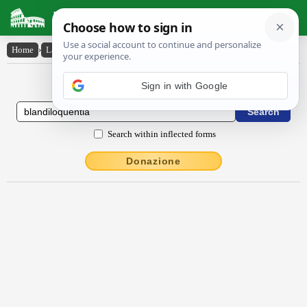
Latin Dictionary
Home
›
Latin-English
›
blandĭlŏquentĭa
Latin to English Dictionary
Search within inflected forms
Donazione