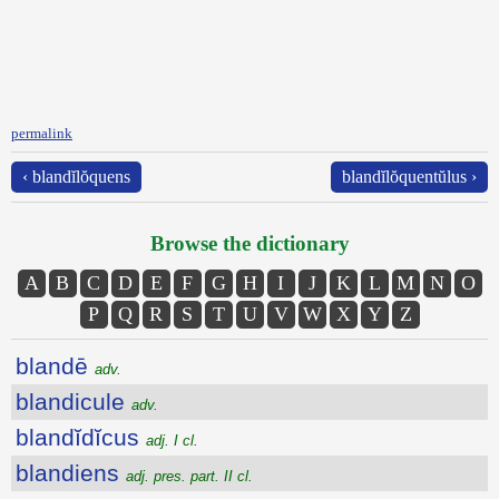
permalink
‹ blandĭlŏquens
blandĭlŏquentŭlus ›
Browse the dictionary
A
B
C
D
E
F
G
H
I
J
K
L
M
N
O
P
Q
R
S
T
U
V
W
X
Y
Z
blandē
adv.
blandicule
adv.
blandĭdĭcus
adj. I cl.
blandiens
adj. pres. part. II cl.