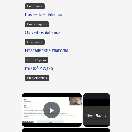
En español
Los verbos italianos
Em portugues
Os verbos italianos
По русски
Итальянские глаголы
Στα ελληνικά
Ιταλικό Λεξικό
Ën piemontèis
×
Now Playing
Play Video
×