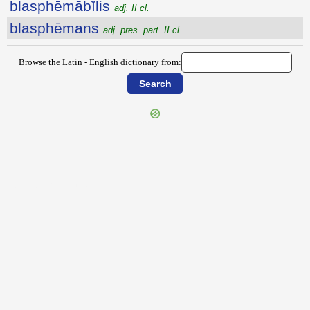
blasphēmābĭlis
adj. II cl.
blasphēmans
adj. pres. part. II cl.
Browse the Latin - English dictionary from:
{{ID:BLANDILOQUENTIA100}}
---CACHE---