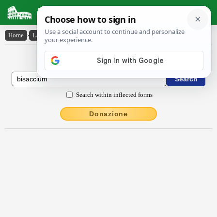
Latin Dictionary
Home
›
Latin-English
›
bĭsaccĭum
Latin to English Dictionary
Search within inflected forms
Donazione