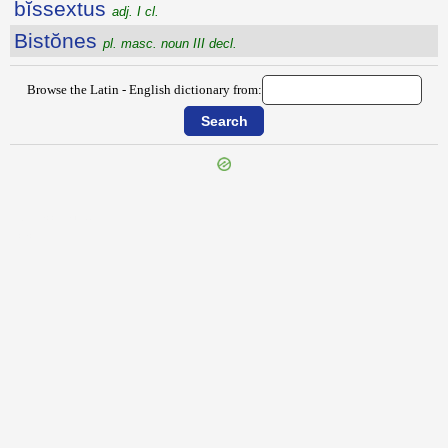
bĭssextus
adj. I cl.
Bistŏnes
pl. masc. noun III decl.
Browse the Latin - English dictionary from:
{{ID:BISACCIUM100}}
---CACHE---