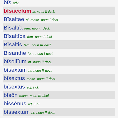
bĭs
adv.
bĭsaccĭum
nt. noun II decl.
Bīsaltae
pl. masc. noun I decl.
Bīsaltĭa
fem. noun I decl.
Bīsaltĭca
fem. noun I decl.
Bīsaltis
fem. noun III decl.
Bīsanthē
fem. noun I decl.
bĭsellĭum
nt. noun II decl.
bĭsextum
nt. noun II decl.
bĭsextus
masc. noun II decl.
bĭsextus
adj. I cl.
bĭsōn
masc. noun III decl.
bissēnus
adj. I cl.
bĭssextum
nt. noun II decl.