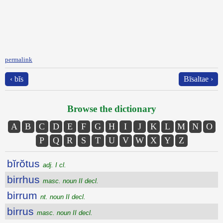
permalink
‹ bĭs
Bīsaltae ›
Browse the dictionary
A
B
C
D
E
F
G
H
I
J
K
L
M
N
O
P
Q
R
S
T
U
V
W
X
Y
Z
bĭrŏtus
adj. I cl.
birrhus
masc. noun II decl.
birrum
nt. noun II decl.
birrus
masc. noun II decl.