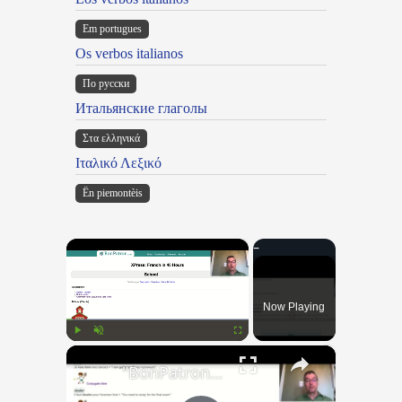
Em portugues
Os verbos italianos
По русски
Итальянские глаголы
Στα ελληνικά
Ιταλικό Λεξικό
Ën piemontèis
×
Now Playing
×
Play
Unmute
Fullscreen
"BonPatron" Vocabulary Guide: School