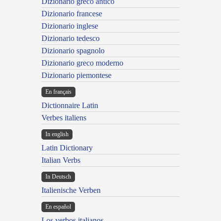
Dizionario greco antico
Dizionario francese
Dizionario inglese
Dizionario tedesco
Dizionario spagnolo
Dizionario greco moderno
Dizionario piemontese
En français
Dictionnaire Latin
Verbes italiens
In english
Latin Dictionary
Italian Verbs
In Deutsch
Italienische Verben
En español
Los verbos italianos