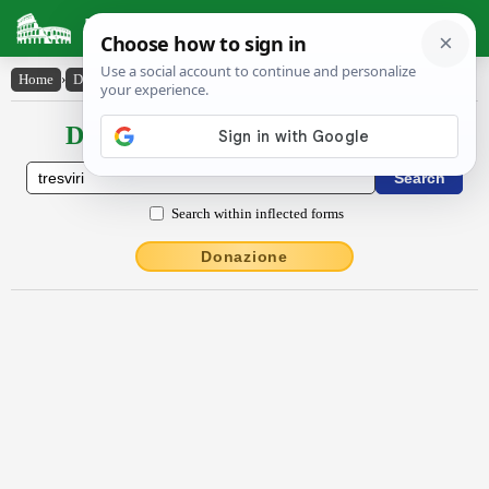
Latin Dictionary
Home
›
Declensions / Conjugations
›
tresviri
Declensions / Conjugations latin
Search within inflected forms
Donazione