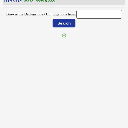
trĭavus
masc. noun II decl.
Browse the Declensions / Conjugations from:
{{ID:TRESVIRI100}}
---CACHE---