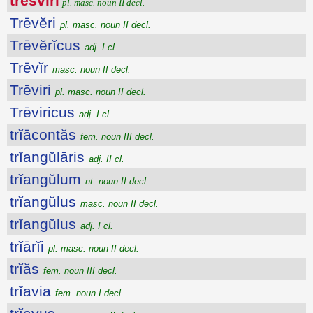
tresviri
pl. masc. noun II decl.
Trēvĕri
pl. masc. noun II decl.
Trēvĕrĭcus
adj. I cl.
Trēvĭr
masc. noun II decl.
Trēviri
pl. masc. noun II decl.
Trēviricus
adj. I cl.
trĭācontăs
fem. noun III decl.
trĭangŭlāris
adj. II cl.
trĭangŭlum
nt. noun II decl.
trĭangŭlus
masc. noun II decl.
trĭangŭlus
adj. I cl.
trĭārĭi
pl. masc. noun II decl.
trĭăs
fem. noun III decl.
trĭavia
fem. noun I decl.