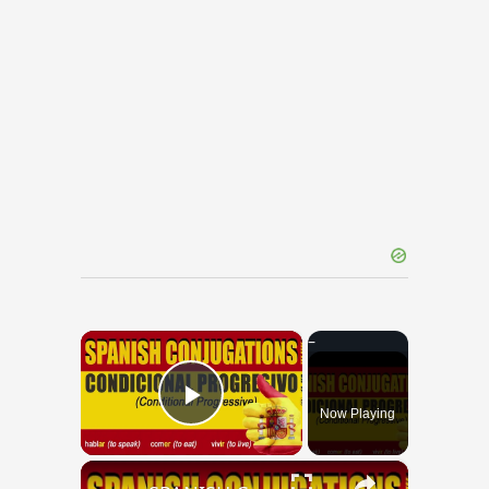
×
Now Playing
Play Video
×