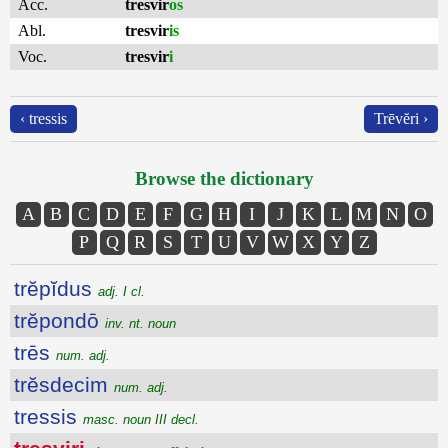
Acc.
tresvir
os
Abl.
tresvir
is
Voc.
tresvir
i
‹ tressis
Trēvĕri ›
Browse the dictionary
A
B
C
D
E
F
G
H
I
J
K
L
M
N
O
P
Q
R
S
T
U
V
W
X
Y
Z
trĕpĭdus
adj. I cl.
trĕpondō
inv. nt. noun
trēs
num. adj.
trĕsdecim
num. adj.
tressis
masc. noun III decl.