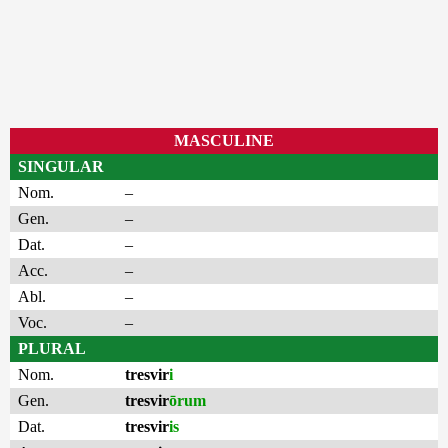
MASCULINE
SINGULAR
Nom.
–
Gen.
–
Dat.
–
Acc.
–
Abl.
–
Voc.
–
PLURAL
Nom.
tresvir
i
Gen.
tresvir
ōrum
Dat.
tresvir
is