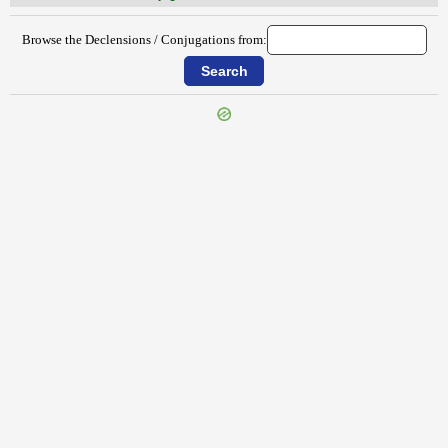
Browse the Declensions / Conjugations from:
{{ID:TRASUMENNUS100}}
---CACHE---