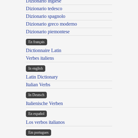
Dizionario inglese
Dizionario tedesco
Dizionario spagnolo
Dizionario greco moderno
Dizionario piemontese
En français
Dictionnaire Latin
Verbes italiens
In english
Latin Dictionary
Italian Verbs
In Deutsch
Italienische Verben
En español
Los verbos italianos
Em portugues