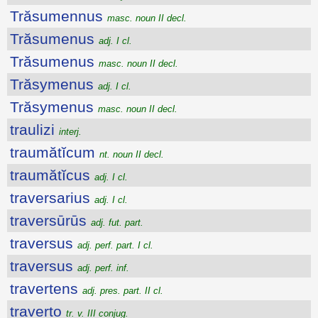
Trăsumennus
masc. noun II decl.
Trăsumenus
adj. I cl.
Trăsumenus
masc. noun II decl.
Trăsymenus
adj. I cl.
Trăsymenus
masc. noun II decl.
traulizi
interj.
traumătĭcum
nt. noun II decl.
traumătĭcus
adj. I cl.
traversarius
adj. I cl.
traversūrūs
adj. fut. part.
traversus
adj. perf. part. I cl.
traversus
adj. perf. inf.
travertens
adj. pres. part. II cl.
traverto
tr. v. III conjug.