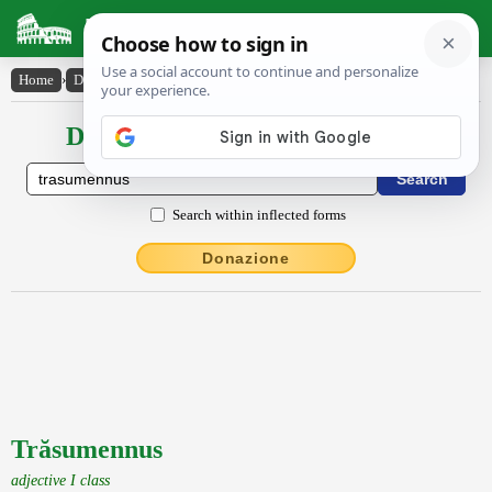
Latin Dictionary
Home
›
Declensions / Conjugations
›
Trăsumennus
Declensions / Conjugations latin
Search within inflected forms
Donazione
Trăsumennus
adjective I class