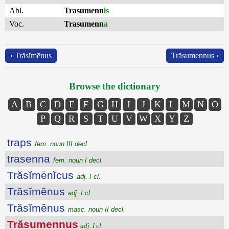
Abl.
Trasumenn
is
Voc.
Trasumenn
a
‹ Trăsĭmēnus
Trăsumennus ›
Browse the dictionary
A
B
C
D
E
F
G
H
I
J
K
L
M
N
O
P
Q
R
S
T
U
V
W
X
Y
Z
traps
fem. noun III decl.
trasenna
fem. noun I decl.
Trăsĭmēnĭcus
adj. I cl.
Trăsĭmēnus
adj. I cl.
Trăsĭmēnus
masc. noun II decl.
Trăsumennus
adj. I cl.