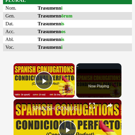
PLURAL
Nom.
Trasumenn
i
Gen.
Trasumenn
ōrum
Dat.
Trasumenn
is
Acc.
Trasumenn
os
Abl.
Trasumenn
is
Voc.
Trasumenn
i
×
Now Playing
Play Video
×
SPANISH CONJUGATIONS: Conditional Perfect (Condicional Perfecto)