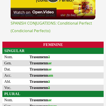
Play
Watch on
Video
SPANISH CONJUGATIONS: Conditional Perfect
(Condicional Perfecto)
FEMININE
SINGULAR
Nom.
Trasumenn
ă
Gen.
Trasumenn
ae
Dat.
Trasumenn
ae
Acc.
Trasumenn
am
Abl.
Trasumenn
ā
Voc.
Trasumenn
ă
PLURAL
Nom.
Trasumenn
ae