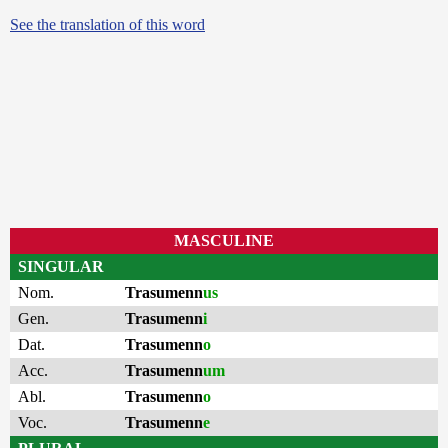
See the translation of this word
MASCULINE
SINGULAR
Nom.
Trasumenn
us
Gen.
Trasumenn
i
Dat.
Trasumenn
o
Acc.
Trasumenn
um
Abl.
Trasumenn
o
Voc.
Trasumenn
e