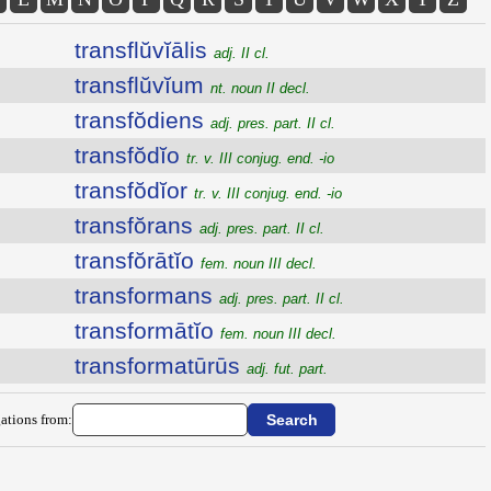
transflŭvĭālis
adj. II cl.
transflŭvĭum
nt. noun II decl.
transfŏdiens
adj. pres. part. II cl.
transfŏdĭo
tr. v. III conjug. end. -io
transfŏdĭor
tr. v. III conjug. end. -io
transfŏrans
adj. pres. part. II cl.
transfŏrātĭo
fem. noun III decl.
transformans
adj. pres. part. II cl.
transformātĭo
fem. noun III decl.
transformatūrūs
adj. fut. part.
ations from: