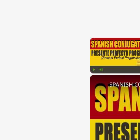
Play
Unmute