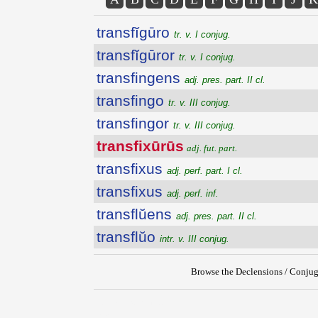
transfĭgūro
tr. v. I conjug.
transfĭgūror
tr. v. I conjug.
transfingens
adj. pres. part. II cl.
transfingo
tr. v. III conjug.
transfingor
tr. v. III conjug.
transfixūrūs
adj. fut. part.
transfixus
adj. perf. part. I cl.
transfixus
adj. perf. inf.
transflŭens
adj. pres. part. II cl.
transflŭo
intr. v. III conjug.
Browse the Declensions / Conjug
{{ID:TRANSFIXURUS100}}
---CACHE---