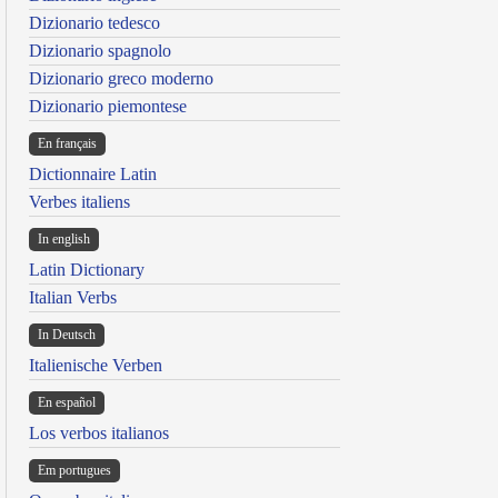
Dizionario tedesco
Dizionario spagnolo
Dizionario greco moderno
Dizionario piemontese
En français
Dictionnaire Latin
Verbes italiens
In english
Latin Dictionary
Italian Verbs
In Deutsch
Italienische Verben
En español
Los verbos italianos
Em portugues