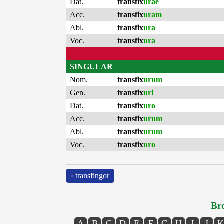
Dat.
transfix
urae
Acc.
transfix
uram
Abl.
transfix
ura
Voc.
transfix
ura
SINGULAR
Nom.
transfix
urum
Gen.
transfix
uri
Dat.
transfix
uro
Acc.
transfix
urum
Abl.
transfix
urum
Voc.
transfix
uro
‹ transfingor
Bro
A
B
C
D
E
F
G
H
I
J
K