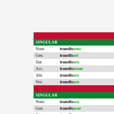
SINGULAR
Nom.
transfix
urus
Gen.
transfix
uri
Dat.
transfix
uro
Acc.
transfix
urum
Abl.
transfix
ure
Voc.
transfix
uro
SINGULAR
Nom.
transfix
ura
Gen.
transfix
urae