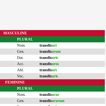
MASCULINE
PLURAL
Nom.
transfix
uri
Gen.
transfix
orum
Dat.
transfix
uris
Acc.
transfix
uros
Abl.
transfix
uri
Voc.
transfix
uris
FEMININE
PLURAL
Nom.
transfix
urae
Gen.
transfix
urarum