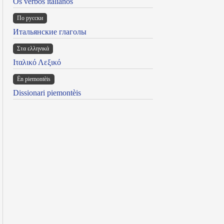
Os verbos italianos
По русски
Итальянские глаголы
Στα ελληνικά
Ιταλικό Λεξικό
Ën piemontèis
Dissionari piemontèis