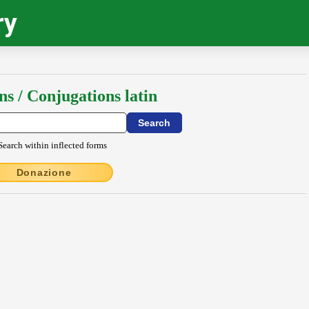
ry
ns / Conjugations latin
Search within inflected forms
Donazione