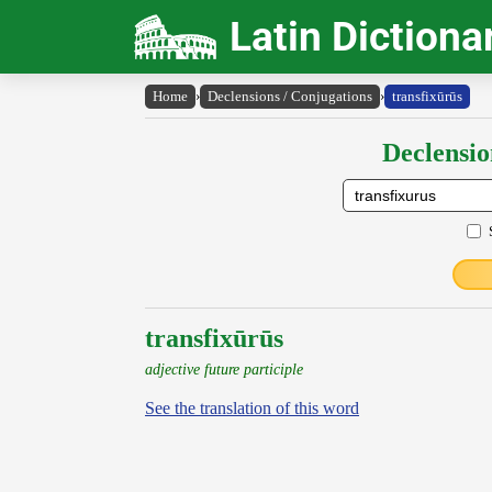
Latin Dictiona
Home
›
Declensions / Conjugations
›
transfixūrūs
Declensio
transfixūrūs
adjective future participle
See the translation of this word