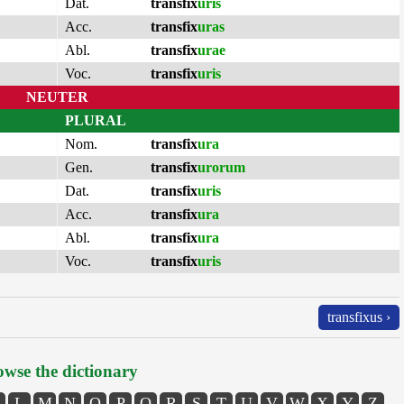
Dat.
transfix
uris
Acc.
transfix
uras
Abl.
transfix
urae
Voc.
transfix
uris
NEUTER
PLURAL
Nom.
transfix
ura
Gen.
transfix
urorum
Dat.
transfix
uris
Acc.
transfix
ura
Abl.
transfix
ura
Voc.
transfix
uris
transfixus ›
wse the dictionary
L
M
N
O
P
Q
R
S
T
U
V
W
X
Y
Z