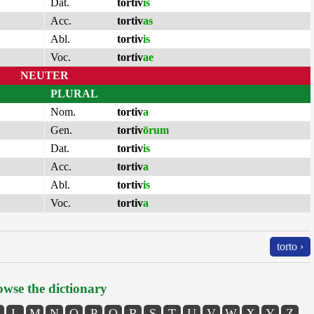
Dat.
tortiv
is
Acc.
tortiv
as
Abl.
tortiv
is
Voc.
tortiv
ae
NEUTER
PLURAL
Nom.
tortiv
a
Gen.
tortiv
ōrum
Dat.
tortiv
is
Acc.
tortiv
a
Abl.
tortiv
is
Voc.
tortiv
a
torto ›
wse the dictionary
L
M
N
O
P
Q
R
S
T
U
V
W
X
Y
Z