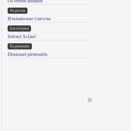
Os verbos italianos
По русски
Итальянские глаголы
Στα ελληνικά
Ιταλικό Λεξικό
Ën piemontèis
Dissionari piemontèis