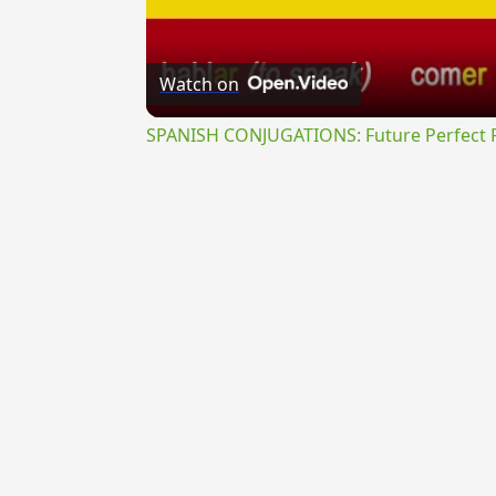
Watch on
SPANISH CONJUGATIONS: Future Perfect Pr
{{ID:TORTIVUS100}}
---CACHE---