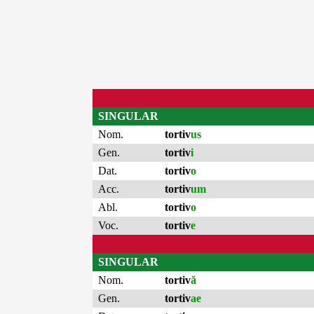
SINGULAR
Nom.
tortiv
us
Gen.
tortiv
i
Dat.
tortiv
o
Acc.
tortiv
um
Abl.
tortiv
o
Voc.
tortiv
e
SINGULAR
Nom.
tortiv
ă
Gen.
tortiv
ae