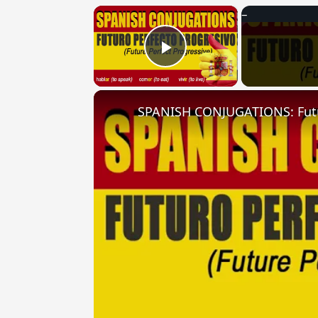
×
Play Video