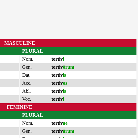
MASCULINE
PLURAL
Nom.
tortiv
i
Gen.
tortiv
ōrum
Dat.
tortiv
is
Acc.
tortiv
os
Abl.
tortiv
is
Voc.
tortiv
i
FEMININE
PLURAL
Nom.
tortiv
ae
Gen.
tortiv
ārum