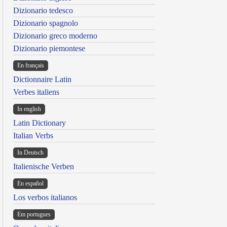
Dizionario tedesco
Dizionario spagnolo
Dizionario greco moderno
Dizionario piemontese
En français
Dictionnaire Latin
Verbes italiens
In english
Latin Dictionary
Italian Verbs
In Deutsch
Italienische Verben
En español
Los verbos italianos
Em portugues