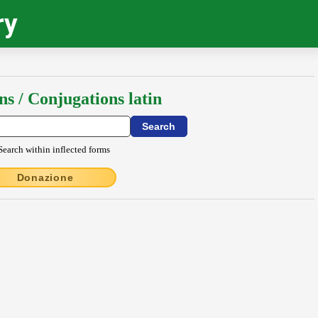
ry
ns / Conjugations latin
Search within inflected forms
Donazione