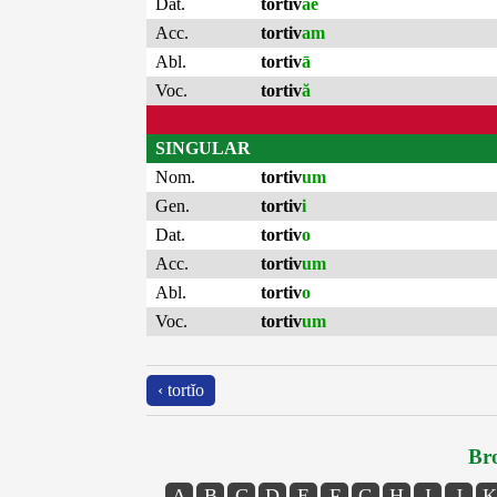
Dat.
tortiv
ae
Acc.
tortiv
am
Abl.
tortiv
ā
Voc.
tortiv
ă
SINGULAR
Nom.
tortiv
um
Gen.
tortiv
i
Dat.
tortiv
o
Acc.
tortiv
um
Abl.
tortiv
o
Voc.
tortiv
um
‹ tortĭo
Bro
A
B
C
D
E
F
G
H
I
J
K