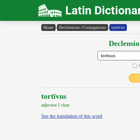
Latin Dictiona
Home
›
Declensions / Conjugations
›
tortīvus
Declensio
tortīvus
adjective I class
See the translation of this word