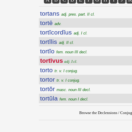
tortans
adj. pres. part. II cl.
tortē
adv.
tortĭcordĭus
adj. I cl.
tortĭlis
adj. II cl.
tortĭo
fem. noun III decl.
tortīvus
adj. I cl.
torto
tr. v. I conjug.
tortor
tr. v. I conjug.
tortŏr
masc. noun III decl.
tortŭla
fem. noun I decl.
Browse the Declensions / Conjug