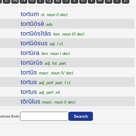
tortum
nt. noun II decl.
tortŭōsē
adv.
tortŭōsĭtās
fem. noun III decl.
tortŭōsus
adj. I cl.
tortūra
fem. noun I decl.
tortūrūs
adj. fut. part.
tortŭs
masc. noun IV decl.
tortus
adj. perf. part. I cl.
tortus
adj. perf. inf.
tŏrŭlus
masc. noun II decl.
ations from: