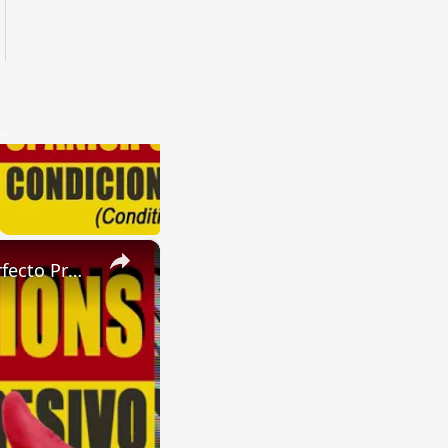
×
SPANISH CONJUGATIONS: Future Perfect Progressive (Futuro Perfecto Progresivo)