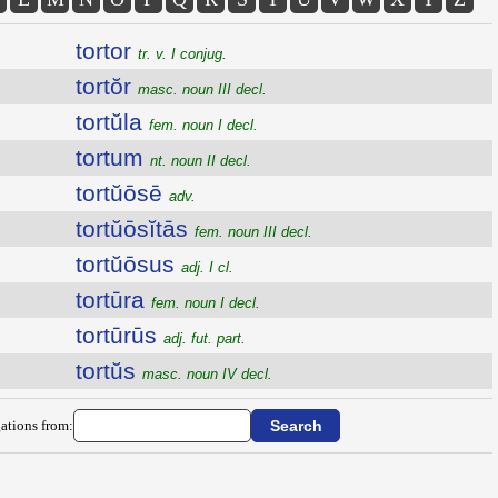
tortor
tr. v. I conjug.
tortŏr
masc. noun III decl.
tortŭla
fem. noun I decl.
tortum
nt. noun II decl.
tortŭōsē
adv.
tortŭōsĭtās
fem. noun III decl.
tortŭōsus
adj. I cl.
tortūra
fem. noun I decl.
tortūrūs
adj. fut. part.
tortŭs
masc. noun IV decl.
ations from: