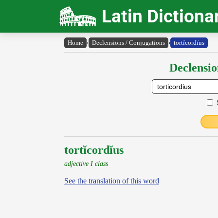
Latin Dictiona
Home
›
Declensions / Conjugations
›
tortĭcordĭus
Declensio
tortĭcordĭus
adjective I class
See the translation of this word