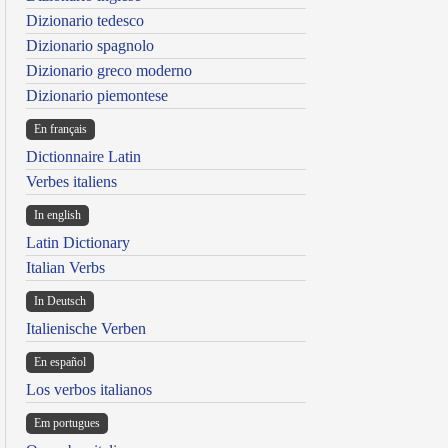
Dizionario tedesco
Dizionario spagnolo
Dizionario greco moderno
Dizionario piemontese
En français
Dictionnaire Latin
Verbes italiens
In english
Latin Dictionary
Italian Verbs
In Deutsch
Italienische Verben
En español
Los verbos italianos
Em portugues