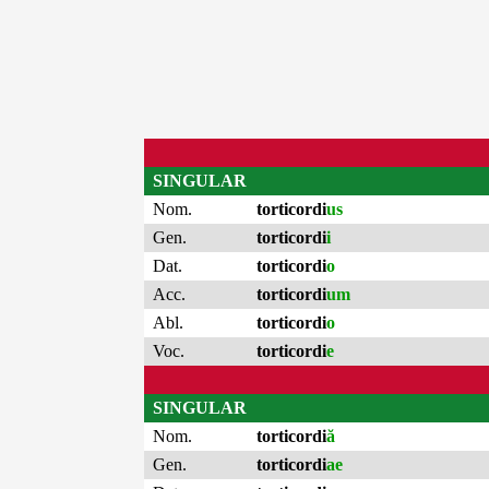
SINGULAR
Nom.
torticordi
us
Gen.
torticordi
i
Dat.
torticordi
o
Acc.
torticordi
um
Abl.
torticordi
o
Voc.
torticordi
e
SINGULAR
Nom.
torticordi
ă
Gen.
torticordi
ae