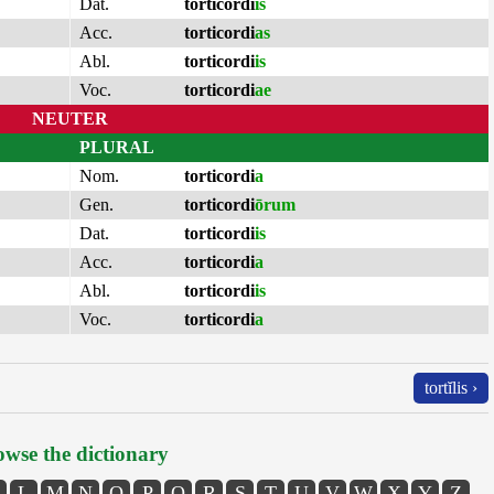
Dat.
torticordi
is
Acc.
torticordi
as
Abl.
torticordi
is
Voc.
torticordi
ae
NEUTER
PLURAL
Nom.
torticordi
a
Gen.
torticordi
ōrum
Dat.
torticordi
is
Acc.
torticordi
a
Abl.
torticordi
is
Voc.
torticordi
a
tortĭlis ›
wse the dictionary
L
M
N
O
P
Q
R
S
T
U
V
W
X
Y
Z