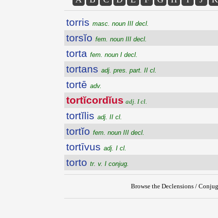
torris
masc. noun III decl.
torsĭo
fem. noun III decl.
torta
fem. noun I decl.
tortans
adj. pres. part. II cl.
tortē
adv.
tortĭcordĭus
adj. I cl.
tortĭlis
adj. II cl.
tortĭo
fem. noun III decl.
tortīvus
adj. I cl.
torto
tr. v. I conjug.
Browse the Declensions / Conjug
{{ID:TORTICORDIUS100}}
---CACHE---