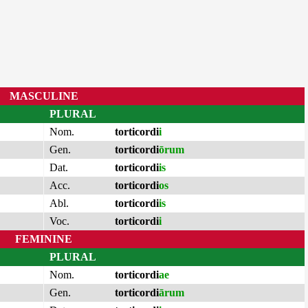
MASCULINE
PLURAL
Nom.
torticordi
i
Gen.
torticordi
ōrum
Dat.
torticordi
is
Acc.
torticordi
os
Abl.
torticordi
is
Voc.
torticordi
i
FEMININE
PLURAL
Nom.
torticordi
ae
Gen.
torticordi
ārum