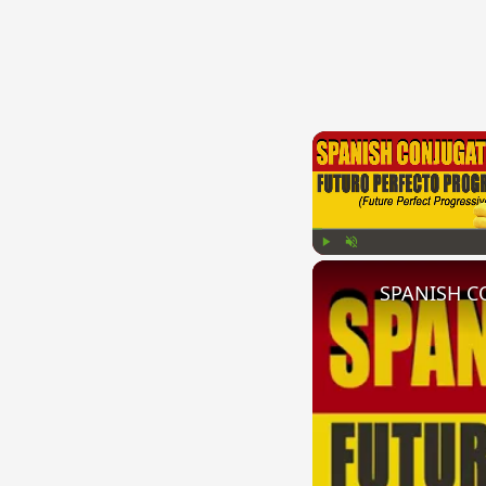
Play
Unmute