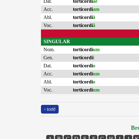
Dat.
torticordi
ae
Acc.
torticordi
am
Abl.
torticordi
ā
Voc.
torticordi
ă
SINGULAR
Nom.
torticordi
um
Gen.
torticordi
i
Dat.
torticordi
o
Acc.
torticordi
um
Abl.
torticordi
o
Voc.
torticordi
um
‹ tortē
Bro
A
B
C
D
E
F
G
H
I
J
K