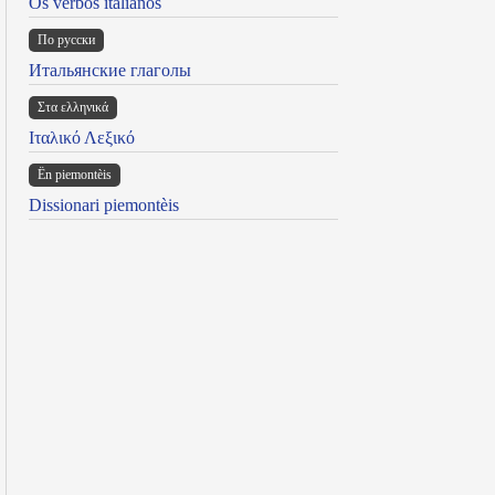
Os verbos italianos
По русски
Итальянские глаголы
Στα ελληνικά
Ιταλικό Λεξικό
Ën piemontèis
Dissionari piemontèis