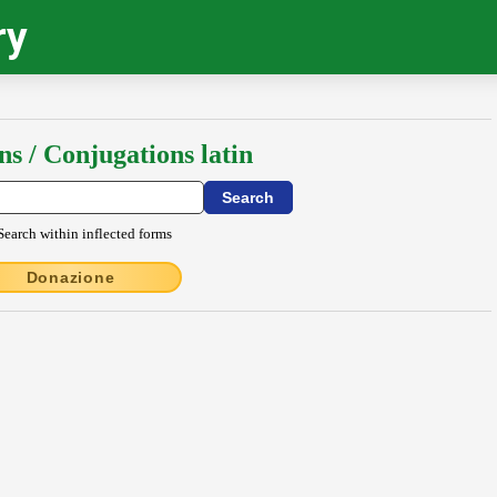
ry
ns / Conjugations latin
Search within inflected forms
Donazione