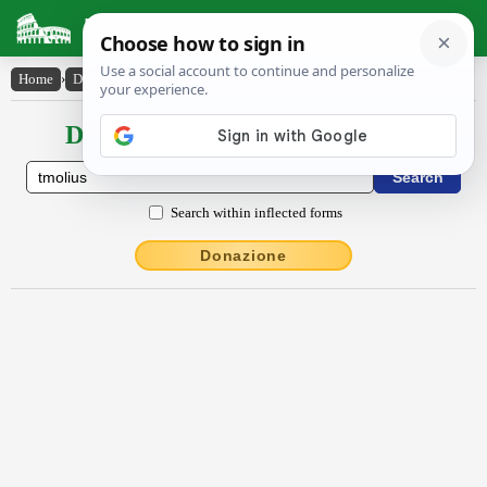
Latin Dictionary
Home
›
Declensions / Conjugations
›
Tmōlĭus
Declensions / Conjugations latin
Search within inflected forms
Donazione