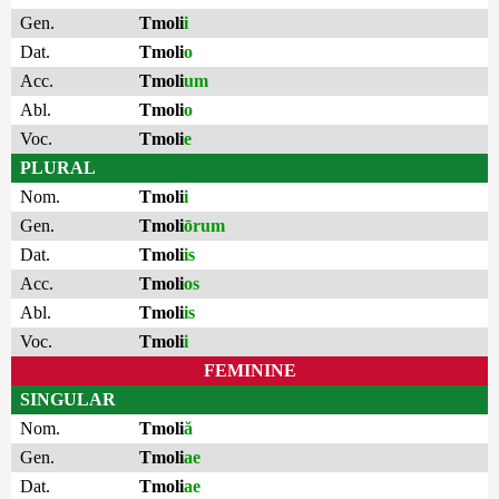
Gen.
Tmoli
i
Dat.
Tmoli
o
Acc.
Tmoli
um
Abl.
Tmoli
o
Voc.
Tmoli
e
PLURAL
Nom.
Tmoli
i
Gen.
Tmoli
ōrum
Dat.
Tmoli
is
Acc.
Tmoli
os
Abl.
Tmoli
is
Voc.
Tmoli
i
FEMININE
SINGULAR
Nom.
Tmoli
ă
Gen.
Tmoli
ae
Dat.
Tmoli
ae