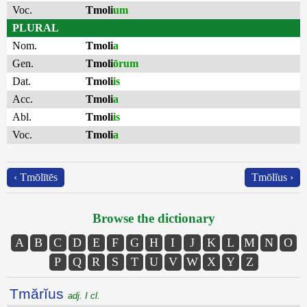
Voc.
Tmoli
um
PLURAL
Nom.
Tmoli
a
Gen.
Tmoli
ōrum
Dat.
Tmoli
is
Acc.
Tmoli
a
Abl.
Tmoli
is
Voc.
Tmoli
a
‹ Tmōlītēs
Tmōlĭus ›
Browse the dictionary
A
B
C
D
E
F
G
H
I
J
K
L
M
N
O
P
Q
R
S
T
U
V
W
X
Y
Z
Tmărĭus
adj. I cl.