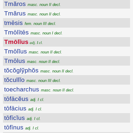
Tmăros
masc. noun II decl.
Tmărus
masc. noun II decl.
tmēsis
fem. noun III decl.
Tmōlītēs
masc. noun I decl.
Tmōlĭus
adj. I cl.
Tmōlĭus
masc. noun II decl.
Tmōlus
masc. noun II decl.
tŏcŏglўphŏs
masc. noun II decl.
tŏcullĭo
masc. noun III decl.
toecharchus
masc. noun II decl.
tōfācĕus
adj. I cl.
tōfācius
adj. I cl.
tōfīcĭus
adj. I cl.
tōfīnus
adj. I cl.