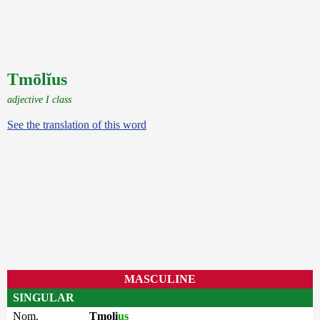
Tmōlĭus
adjective I class
See the translation of this word
MASCULINE
SINGULAR
Nom.
Tmoli
us