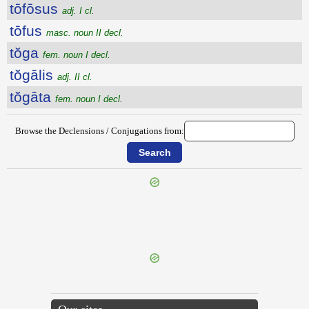
tōfōsus
adj. I cl.
tōfus
masc. noun II decl.
tŏga
fem. noun I decl.
tŏgālis
adj. II cl.
tŏgāta
fem. noun I decl.
Browse the Declensions / Conjugations from:
{{ID:TMOLIUS100}}
---CACHE---