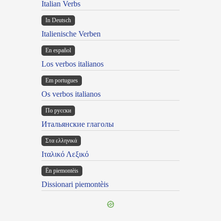
Italian Verbs
In Deutsch
Italienische Verben
En español
Los verbos italianos
Em portugues
Os verbos italianos
По русски
Итальянские глаголы
Στα ελληνικά
Ιταλικό Λεξικό
Ën piemontèis
Dissionari piemontèis