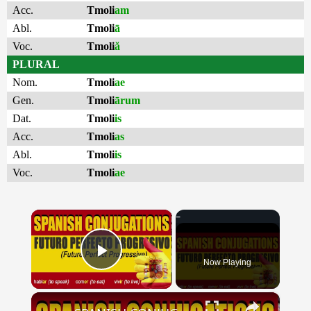
Acc.
Tmoli
am
Abl.
Tmoli
ā
Voc.
Tmoli
ă
PLURAL
Nom.
Tmoli
ae
Gen.
Tmoli
ārum
Dat.
Tmoli
is
Acc.
Tmoli
as
Abl.
Tmoli
is
Voc.
Tmoli
ae
×
Now Playing
Play Video
×