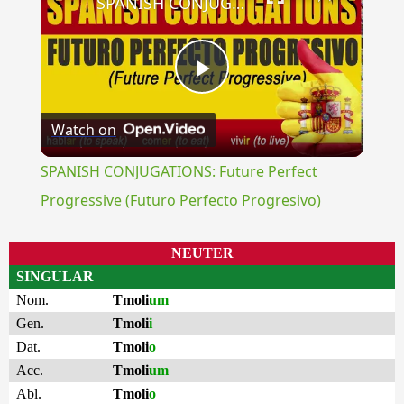
SPANISH CONJUGATIONS: Future Perfect Progressive (Futuro Perfecto Progresivo)
Play
Watch on
Video
SPANISH CONJUGATIONS: Future Perfect
Progressive (Futuro Perfecto Progresivo)
NEUTER
SINGULAR
Nom.
Tmoli
um
Gen.
Tmoli
i
Dat.
Tmoli
o
Acc.
Tmoli
um
Abl.
Tmoli
o