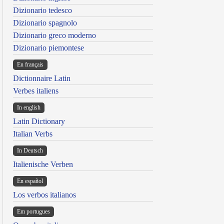
Dizionario tedesco
Dizionario spagnolo
Dizionario greco moderno
Dizionario piemontese
En français
Dictionnaire Latin
Verbes italiens
In english
Latin Dictionary
Italian Verbs
In Deutsch
Italienische Verben
En español
Los verbos italianos
Em portugues