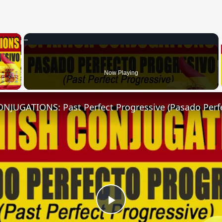
×
 Video
Now Playing
Play