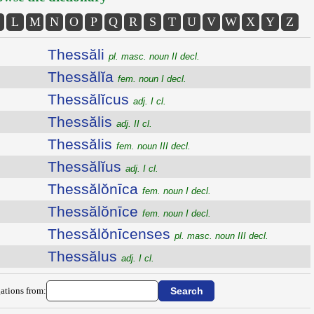
L
M
N
O
P
Q
R
S
T
U
V
W
X
Y
Z
Thessăli
pl. masc. noun II decl.
Thessălĭa
fem. noun I decl.
Thessălĭcus
adj. I cl.
Thessălis
adj. II cl.
Thessălis
fem. noun III decl.
Thessălĭus
adj. I cl.
Thessălŏnīca
fem. noun I decl.
Thessălŏnīce
fem. noun I decl.
Thessălŏnīcenses
pl. masc. noun III decl.
Thessălus
adj. I cl.
ations from: