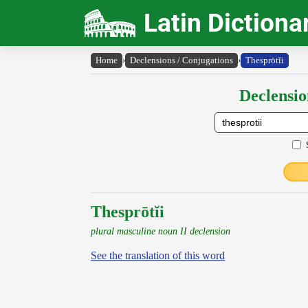
Latin Dictiona
Home
›
Declensions / Conjugations
›
Thesprōtĭi
Declensio
Thesprōtĭi
plural masculine noun II declension
See the translation of this word