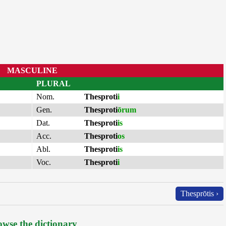
MASCULINE
PLURAL
Nom.
Thesproti
i
Gen.
Thesproti
ōrum
Dat.
Thesproti
is
Acc.
Thesproti
os
Abl.
Thesproti
is
Voc.
Thesproti
i
Thesprōtis ›
wse the dictionary