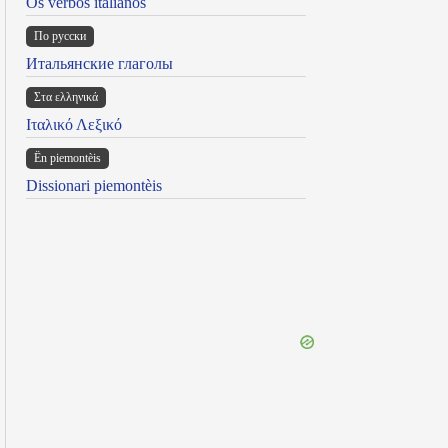
Os verbos italianos
По русски
Итальянские глаголы
Στα ελληνικά
Ιταλικό Λεξικό
Ën piemontèis
Dissionari piemontèis