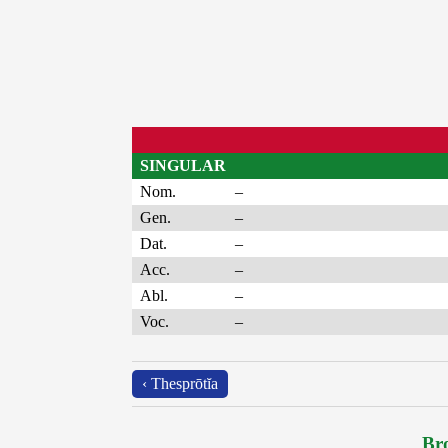
SINGULAR
Nom.
–
Gen.
–
Dat.
–
Acc.
–
Abl.
–
Voc.
–
‹ Thesprōtĭa
Bro