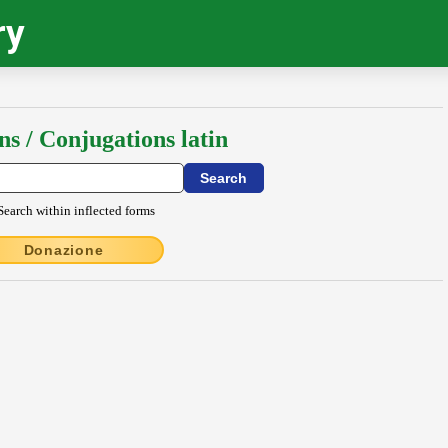
ry
ns / Conjugations latin
Search within inflected forms
Donazione