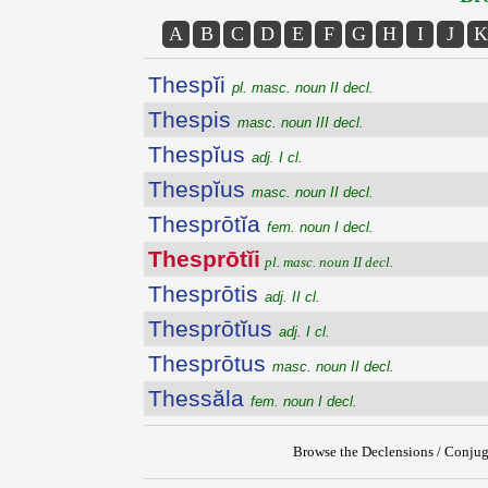
A
B
C
D
E
F
G
H
I
J
K
Thespĭi
pl. masc. noun II decl.
Thespis
masc. noun III decl.
Thespĭus
adj. I cl.
Thespĭus
masc. noun II decl.
Thesprōtĭa
fem. noun I decl.
Thesprōtĭi
pl. masc. noun II decl.
Thesprōtis
adj. II cl.
Thesprōtĭus
adj. I cl.
Thesprōtus
masc. noun II decl.
Thessăla
fem. noun I decl.
Browse the Declensions / Conjug